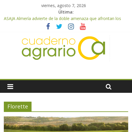
viernes, agosto 7, 2026
Última:
ASAJA Almería advierte de la doble amenaza que afrontan los
cítricos: la clorosis y la caída de los precios
ASAJA Almería: las primeras recolecciones de almendra
confirman una cosecha desigual marcada por las inclemencias
meteorológicas y la incertidumbre en los precios
El Ministerio de Agricultura, Pesca y Alimentación autoriza el
pago de 85 millones adicionales de ayudas de la PAC de
remanentes disponibles
VÍDEO: Promoción y difusión de los valores de los alimentos de
origen cooperativo en escuelas de hostelería
Cooperativas Agro-alimentarias de Andalucía celebra la
activación del mecanismo de regulación de oferta de aceite de
oliva para la próxima campaña
Florette