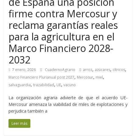
de España una posición
firme contra Mercosur y
reclama garantías reales
para la agricultura en el
Marco Financiero 2028-
2032
,
,
,
7 enero, 2026
CuadernoAgrario
arroz
azúcares
cítricos
,
,
,
Marco Financiero Plurianual post 2027
Mercosur
miel
,
,
,
salvaguardia
trazabilidad
UE
vacuno
La organización agraria advierte de que el acuerdo UE-
Mercosur amenaza la viabilidad de miles de explotaciones y
perjudica también a
Leer más