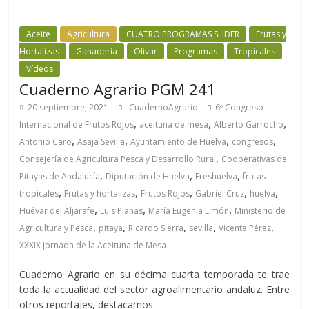
Aceite
Agricultura
CUATRO PROGRAMAS SLIDER
Frutas y
Hortalizas
Ganadería
Olivar
Programas
Tropicales
Vídeos
Cuaderno Agrario PGM 241
20 septiembre, 2021
CuadernoAgrario
6º Congreso
,
,
,
Internacional de Frutos Rojos
aceituna de mesa
Alberto Garrocho
,
,
,
,
Antonio Caro
Asaja Sevilla
Ayuntamiento de Huelva
congresos
,
Consejería de Agricultura Pesca y Desarrollo Rural
Cooperativas de
,
,
,
Pitayas de Andalucía
Diputación de Huelva
Freshuelva
frutas
,
,
,
,
,
tropicales
Frutas y hortalizas
Frutos Rojos
Gabriel Cruz
huelva
,
,
,
Huévar del Aljarafe
Luis Planas
María Eugenia Limón
Ministerio de
,
,
,
,
,
Agricultura y Pesca
pitaya
Ricardo Sierra
sevilla
Vicente Pérez
XXXIX Jornada de la Aceituna de Mesa
Cuaderno Agrario en su décima cuarta temporada te trae
toda la actualidad del sector agroalimentario andaluz. Entre
otros reportajes, destacamos