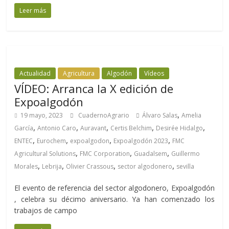
Leer más
Actualidad
Agricultura
Algodón
Vídeos
VÍDEO: Arranca la X edición de
Expoalgodón
,
19 mayo, 2023
CuadernoAgrario
Álvaro Salas
Amelia
,
,
,
,
,
García
Antonio Caro
Auravant
Certis Belchim
Desirée Hidalgo
,
,
,
,
ENTEC
Eurochem
expoalgodon
Expoalgodón 2023
FMC
,
,
,
Agricultural Solutions
FMC Corporation
Guadalsem
Guillermo
,
,
,
,
Morales
Lebrija
Olivier Crassous
sector algodonero
sevilla
El evento de referencia del sector algodonero, Expoalgodón
, celebra su décimo aniversario. Ya han comenzado los
trabajos de campo