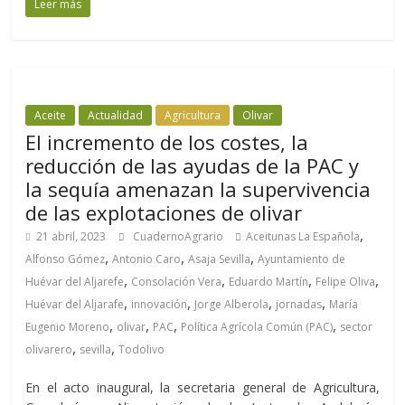
Leer más
Aceite
Actualidad
Agricultura
Olivar
El incremento de los costes, la
reducción de las ayudas de la PAC y
la sequía amenazan la supervivencia
de las explotaciones de olivar
,
21 abril, 2023
CuadernoAgrario
Aceitunas La Española
,
,
,
Alfonso Gómez
Antonio Caro
Asaja Sevilla
Ayuntamiento de
,
,
,
,
Huévar del Aljarefe
Consolación Vera
Eduardo Martín
Felipe Oliva
,
,
,
,
Huévar del Aljarafe
innovación
Jorge Alberola
jornadas
María
,
,
,
,
Eugenio Moreno
olivar
PAC
Política Agrícola Común (PAC)
sector
,
,
olivarero
sevilla
Todolivo
En el acto inaugural, la secretaria general de Agricultura,