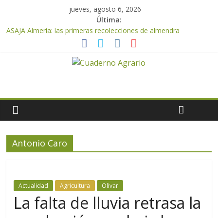
jueves, agosto 6, 2026
Última:
ASAJA Almería: las primeras recolecciones de almendra
confirman una cosecha desigual marcada por las inclemencias
meteorológicas y la incertidumbre en los precios
El Ministerio de Agricultura, Pesca y Alimentación autoriza el
pago de 85 millones adicionales de ayudas de la PAC de
remanentes disponibles
VÍDEO: Promoción y difusión de los valores de los alimentos de
origen cooperativo en escuelas de hostelería
Cooperativas Agro-alimentarias de Andalucía celebra la
activación del mecanismo de regulación de oferta de aceite de
oliva para la próxima campaña
Antonio Caro
ASAJA Almería advierte de la doble amenaza que afrontan los
cítricos: la clorosis y la caída de los precios
Actualidad
Agricultura
Olivar
La falta de lluvia retrasa la