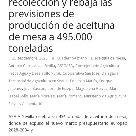
recolección y rebaja las
previsiones de
producción de aceituna
de mesa a 495.000
toneladas
,
25 septiembre, 2025
CuadernoAgrario
aceituna de mesa
,
,
,
Antonio Caro
Asaja Sevilla
ASEGASA
Consejería de Agricultura
,
,
Pesca Agua y Desarrollo Rural
Cooperativa San José
Delegada
,
,
Territorial de Agricultura en Sevilla
Eduardo Martín
Enrique
,
,
,
,
Jiménez
Juan Bascón
Lora de Estepa
Magdalena Gálvez
María
,
,
,
Isabel Solís
María Morales
María Romero
Ministerio de Agricultura
Pesca y Alimentación
ASAJA Sevilla celebra su 43ª jornada de aceituna de mesa,
donde se expuso el nuevo marco presupuestario europeo
2028-2034 y