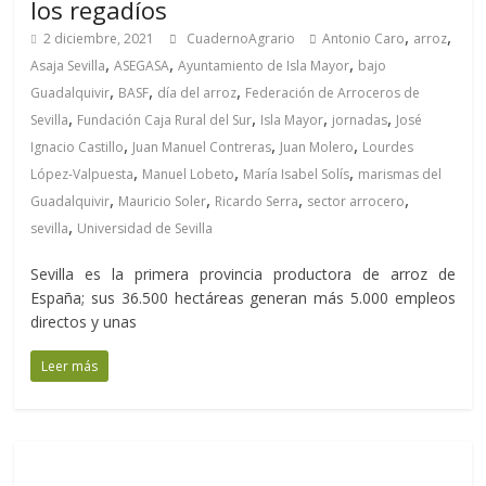
los regadíos
,
,
2 diciembre, 2021
CuadernoAgrario
Antonio Caro
arroz
,
,
,
Asaja Sevilla
ASEGASA
Ayuntamiento de Isla Mayor
bajo
,
,
,
Guadalquivir
BASF
día del arroz
Federación de Arroceros de
,
,
,
,
Sevilla
Fundación Caja Rural del Sur
Isla Mayor
jornadas
José
,
,
,
Ignacio Castillo
Juan Manuel Contreras
Juan Molero
Lourdes
,
,
,
López-Valpuesta
Manuel Lobeto
María Isabel Solís
marismas del
,
,
,
,
Guadalquivir
Mauricio Soler
Ricardo Serra
sector arrocero
,
sevilla
Universidad de Sevilla
Sevilla es la primera provincia productora de arroz de
España; sus 36.500 hectáreas generan más 5.000 empleos
directos y unas
Leer más