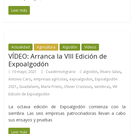
Leer más
Actualidad
Agricultura
Algodón
Vídeos
VÍDEO: Arranca la VIII Edición de
Expoalgodón
,
,
10 mayo, 2021
CuadernoAgrario
algodón
Álvaro Salas
,
,
,
Antonio Caro
empresas agrícolas
expoalgodon
Expoalgodón
,
,
,
,
,
2021
Guadalsem
María Prieto
Olivier Crassous
siembras
VIII
Edición de Expoalgodón
La octava edición de Expoalgodón comienza con la
siembra. Las seis empresas patrocinadoras llevan a cabo
sus ensayos y pruebas
Leer más