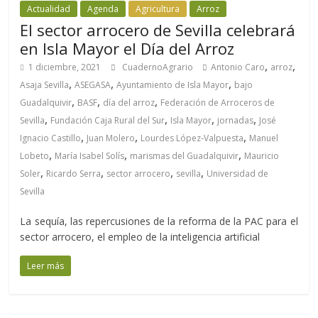
Actualidad
Agenda
Agricultura
Arroz
El sector arrocero de Sevilla celebrará
en Isla Mayor el Día del Arroz
,
,
1 diciembre, 2021
CuadernoAgrario
Antonio Caro
arroz
,
,
,
Asaja Sevilla
ASEGASA
Ayuntamiento de Isla Mayor
bajo
,
,
,
Guadalquivir
BASF
día del arroz
Federación de Arroceros de
,
,
,
,
Sevilla
Fundación Caja Rural del Sur
Isla Mayor
jornadas
José
,
,
,
Ignacio Castillo
Juan Molero
Lourdes López-Valpuesta
Manuel
,
,
,
Lobeto
María Isabel Solís
marismas del Guadalquivir
Mauricio
,
,
,
,
Soler
Ricardo Serra
sector arrocero
sevilla
Universidad de
Sevilla
La sequía, las repercusiones de la reforma de la PAC para el
sector arrocero, el empleo de la inteligencia artificial
Leer más