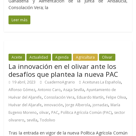
Ganadería y Alimentación de la Junta de Andalucía,
Consolación Vera; la
Leer más
Aceite
Actualidad
Agenda
Agricultura
Olivar
La innovación en el olivar ante los
desafíos que plantea la nueva PAC
,
19 abril, 2023
CuadernoAgrario
Aceitunas La Española
,
,
,
Alfonso Gómez
Antonio Caro
Asaja Sevilla
Ayuntamiento de
,
,
,
,
Huévar del Aljarefe
Consolación Vera
Eduardo Martín
Felipe Oliva
,
,
,
,
Huévar del Aljarafe
innovación
Jorge Alberola
jornadas
María
,
,
,
,
Eugenio Moreno
olivar
PAC
Política Agrícola Común (PAC)
sector
,
,
olivarero
sevilla
Todolivo
Tras la entrada en vigor de la nueva Política Agrícola Común