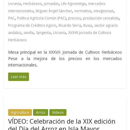
,
,
,
,
Ucrania
Herbáceos
jornadas
Life Agromitiga
mercados
,
,
,
,
internacionales
Miguen Ángel Sánchez
normativa
oleaginosas
,
,
,
,
PAC
Política Agrícola Común (PAC)
precios
producción cerealista
,
,
,
Programa de Créditos Agoro
Ricardo Serra
Rusia
sector agrario
,
,
,
,
andaluz
sevilla
Syngenta
Ucrania
XXXVII Jornada de Cultivos
Herbáceos
Mesa principal en la XXXVII Jornada de Cultivos Herbáceos
Pese a la mejora de los precios en los mercados
internacionales,
Leer más
Agricultura
Arroz
Vídeos
VÍDEO: Celebración de la XIX edición
del Día del Arroz en Isla Mayor