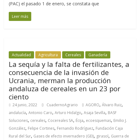
(PAC) el pasado 1 de enero, se constata que
Leer más
Actualidad
Agricultura
Cereales
Ganadería
La sequía y la falta de fertilizantes, a
consecuencia de la invasión de
Ucrania, merman la producción
andaluza de cereales en un 23 por
ciento
,
,
24 junio, 2022
CuadernoAgrario
AGORO
Álvaro Ruiz
,
,
,
,
andalucía
Antonio Caro
Arturo Hidalgo
Asaja Sevilla
BASF
,
,
,
,
,
Soluciones
cereales
Cocereales SA
Écija
ecoesquemas
Emilio J.
,
,
,
González
Felipe Cortines
Fernando Rodríguez
Fundación Caja
,
,
,
Rural del Sur
Gases de efecto invernadero (GEI)
girasol
Guerra de