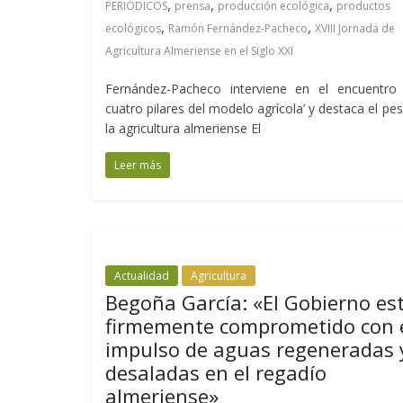
,
,
,
PERIÓDICOS
prensa
producción ecológica
productos
,
,
ecológicos
Ramón Fernández-Pacheco
XVIII Jornada de
Agricultura Almeriense en el Siglo XXI
Fernández-Pacheco interviene en el encuentro 
cuatro pilares del modelo agrícola’ y destaca el pe
la agricultura almeriense El
Leer más
Actualidad
Agricultura
Begoña García: «El Gobierno es
firmemente comprometido con 
impulso de aguas regeneradas 
desaladas en el regadío
almeriense»