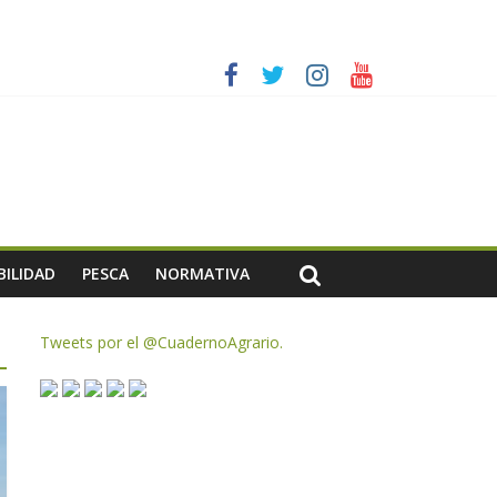
ias meteorológicas y la incertidumbre en los precios
AC de remanentes disponibles
te de oliva para la próxima campaña
BILIDAD
PESCA
NORMATIVA
Tweets por el @CuadernoAgrario.