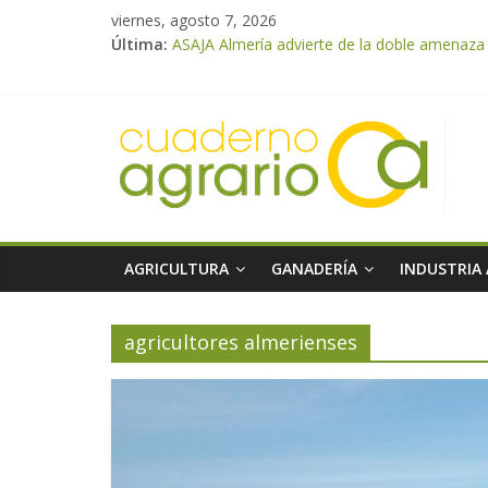
viernes, agosto 7, 2026
Última:
ASAJA Almería advierte de la doble amenaza qu
ASAJA Almería: las primeras recolecciones d
El Ministerio de Agricultura, Pesca y Alimen
VÍDEO: Promoción y difusión de los valores 
Cooperativas Agro-alimentarias de Andalucía
AGRICULTURA
GANADERÍA
INDUSTRIA
agricultores almerienses