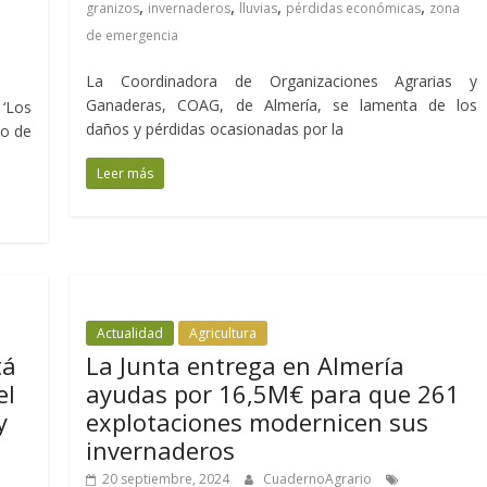
,
,
,
,
granizos
invernaderos
lluvias
pérdidas económicas
zona
de emergencia
La Coordinadora de Organizaciones Agrarias y
Ganaderas, COAG, de Almería, se lamenta de los
‘Los
daños y pérdidas ocasionadas por la
so de
Leer más
Actualidad
Agricultura
tá
La Junta entrega en Almería
el
ayudas por 16,5M€ para que 261
y
explotaciones modernicen sus
invernaderos
20 septiembre, 2024
CuadernoAgrario