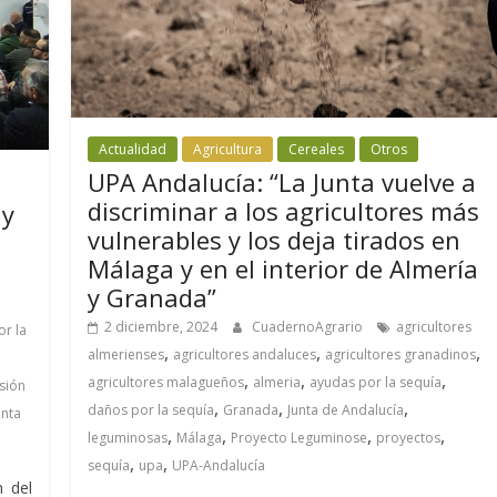
Actualidad
Agricultura
Cereales
Otros
UPA Andalucía: “La Junta vuelve a
discriminar a los agricultores más
 y
vulnerables y los deja tirados en
Málaga y en el interior de Almería
y Granada”
2 diciembre, 2024
CuadernoAgrario
agricultores
or la
,
,
,
almerienses
agricultores andaluces
agricultores granadinos
,
,
,
agricultores malagueños
almeria
ayudas por la sequía
sión
,
,
,
daños por la sequía
Granada
Junta de Andalucía
unta
,
,
,
,
leguminosas
Málaga
Proyecto Leguminose
proyectos
,
,
sequía
upa
UPA-Andalucía
n del