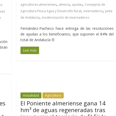
,
,
,
agricultores almerienses
almeria
ayudas
Consejería de
es
,
,
Agricultura Pesca Agua y Desarrollo Rural
invernaderos
Junta
uas
,
de Andalucía
modernización de invernaderos
e
Fernández-Pacheco hace entrega de las resoluciones
de ayudas a los beneficiarios, que suponen el 84% del
total de Andalucía El
ación
irán
Leer más
Actualidad
Agricultura
res
El Poniente almeriense gana 14
hm³ de aguas regeneradas tras