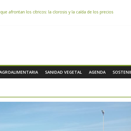
e afrontan los cítricos: la clorosis y la caída de los precios
e almendra confirman una cosecha desigual marcada por las inclemenc
tación autoriza el pago de 85 millones adicionales de ayudas de la P
de los alimentos de origen cooperativo en escuelas de hostelería
 celebra la activación del mecanismo de regulación de oferta de acei
 AGROALIMENTARIA
SANIDAD VEGETAL
AGENDA
SOSTENI