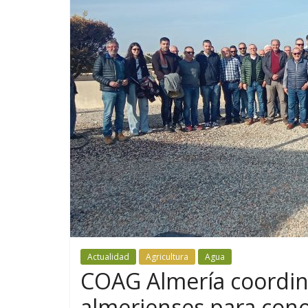
Actualidad
Agricultura
Agua
COAG Almería coordin
almerienses para con