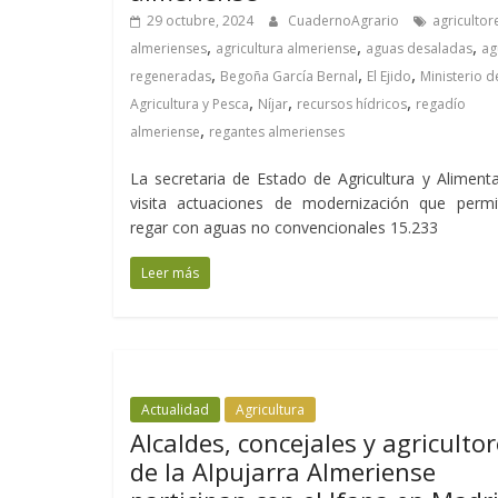
29 octubre, 2024
CuadernoAgrario
agricultor
,
,
,
almerienses
agricultura almeriense
aguas desaladas
ag
,
,
,
regeneradas
Begoña García Bernal
El Ejido
Ministerio d
,
,
,
Agricultura y Pesca
Níjar
recursos hídricos
regadío
,
almeriense
regantes almerienses
La secretaria de Estado de Agricultura y Aliment
visita actuaciones de modernización que permit
regar con aguas no convencionales 15.233
Leer más
Actualidad
Agricultura
Alcaldes, concejales y agriculto
de la Alpujarra Almeriense