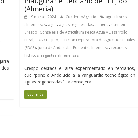
id
inaugurar el terciario de El Ejido
(Almería)
19 marzo, 2024
CuadernoAgrario
agricultores
,
,
,
,
almerienses
agua
aguas regeneradas
almeria
Carmen
,
Crespo
Consejería de Agricultura Pesca Agua y Desarrollo
,
,
,
Rural
EDAR El Ejido
Estación Depuradora de Aguas Residuales
d
,
,
,
(EDAR)
Junta de Andalucía
Poniente almeriense
recursos
,
hídricos
regantes almerienses
jarra
n dos
Crespo destaca el alza experimentado en terciarios,
que “pone a Andalucía a la vanguardia tecnológica en
aguas regeneradas” La consejera
Leer más