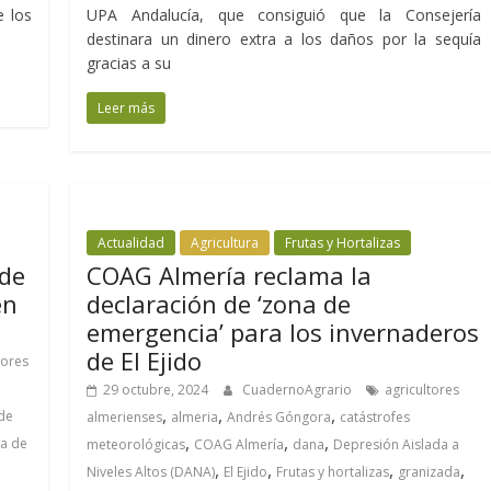
e los
UPA Andalucía, que consiguió que la Consejería
destinara un dinero extra a los daños por la sequía
gracias a su
Leer más
Actualidad
Agricultura
Frutas y Hortalizas
 de
COAG Almería reclama la
en
declaración de ‘zona de
emergencia’ para los invernaderos
de El Ejido
tores
29 octubre, 2024
CuadernoAgrario
agricultores
,
,
,
 de
almerienses
almeria
Andrés Góngora
catástrofes
,
,
,
ta de
meteorológicas
COAG Almería
dana
Depresión Aislada a
,
,
,
,
Niveles Altos (DANA)
El Ejido
Frutas y hortalizas
granizada