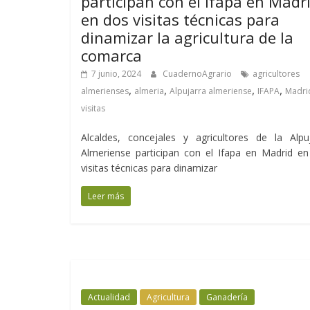
participan con el Ifapa en Madr
en dos visitas técnicas para
dinamizar la agricultura de la
comarca
7 junio, 2024
CuadernoAgrario
agricultores
,
,
,
,
almerienses
almeria
Alpujarra almeriense
IFAPA
Madri
visitas
Alcaldes, concejales y agricultores de la Alpu
Almeriense participan con el Ifapa en Madrid e
visitas técnicas para dinamizar
Leer más
Actualidad
Agricultura
Ganadería