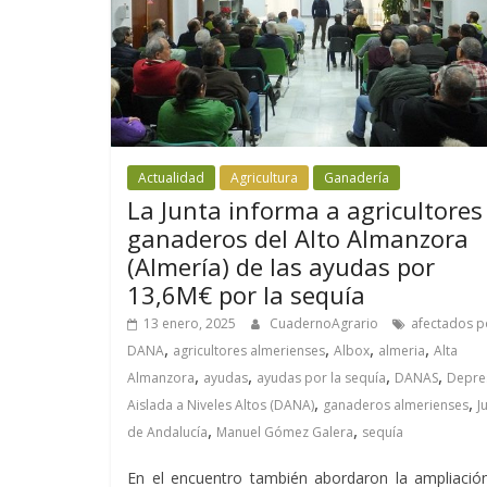
Actualidad
Agricultura
Ganadería
La Junta informa a agricultores
ganaderos del Alto Almanzora
(Almería) de las ayudas por
13,6M€ por la sequía
13 enero, 2025
CuadernoAgrario
afectados p
,
,
,
,
DANA
agricultores almerienses
Albox
almeria
Alta
,
,
,
,
Almanzora
ayudas
ayudas por la sequía
DANAS
Depre
,
,
Aislada a Niveles Altos (DANA)
ganaderos almerienses
J
,
,
de Andalucía
Manuel Gómez Galera
sequía
En el encuentro también abordaron la ampliació