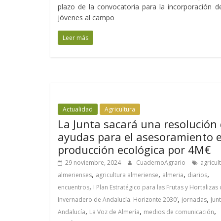
plazo de la convocatoria para la incorporación d
jóvenes al campo
Leer más
Actualidad
Agricultura
La Junta sacará una resolución
ayudas para el asesoramiento 
producción ecológica por 4M€
29 noviembre, 2024
CuadernoAgrario
agricul
,
,
,
,
almerienses
agricultura almeriense
almeria
diarios
,
encuentros
I Plan Estratégico para las Frutas y Hortalizas
,
,
Invernadero de Andalucía. Horizonte 2030’
jornadas
Jun
,
,
,
Andalucía
La Voz de Almería
medios de comunicación