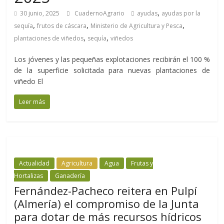
,
30 junio, 2025
CuadernoAgrario
ayudas
ayudas por la
,
,
,
sequía
frutos de cáscara
Ministerio de Agricultura y Pesca
,
,
plantaciones de viñedos
sequía
viñedos
Los jóvenes y las pequeñas explotaciones recibirán el 100 %
de la superficie solicitada para nuevas plantaciones de
viñedo El
Leer más
Actualidad
Agricultura
Agua
Frutas y
Hortalizas
Ganadería
Fernández-Pacheco reitera en Pulpí
(Almería) el compromiso de la Junta
para dotar de más recursos hídricos