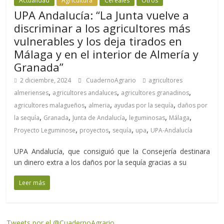
Actualidad
Agricultura
Cereales
Otros
UPA Andalucía: “La Junta vuelve a
discriminar a los agricultores más
vulnerables y los deja tirados en
Málaga y en el interior de Almería y
Granada”
2 diciembre, 2024
CuadernoAgrario
agricultores
,
,
,
almerienses
agricultores andaluces
agricultores granadinos
,
,
,
agricultores malagueños
almeria
ayudas por la sequía
daños por
,
,
,
,
,
la sequía
Granada
Junta de Andalucía
leguminosas
Málaga
,
,
,
,
Proyecto Leguminose
proyectos
sequía
upa
UPA-Andalucía
UPA Andalucía, que consiguió que la Consejería destinara
un dinero extra a los daños por la sequía gracias a su
Leer más
Tweets por el @CuadernoAgrario.