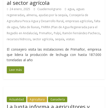
al sector agrícola
,
24 enero, 2025
CuadernoAgrario
agua
aguas
,
,
,
regeneradas
almeria
ayudas por la sequía
Consejería de
,
,
Agricultura Pesca Agua y Desarrollo Rural
empresas agrícolas
falta
,
,
de agua
falta de lluvias
PARRA (Plan de Agua Regenerada para el
,
,
,
,
Regadío en Andalucía)
Primaflor
Pulpí
Ramón Fernández-Pacheco
,
,
,
recursos hídricos
sector agrícola
sequía
visitas
El consejero visita las instalaciones de Primaflor, empresa
que lidera la producción de lechuga con hasta 187.000
toneladas al año
Leer más
Actualidad
Agricultura
Ganadería
La Junta informa a agricultores y