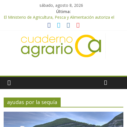
sábado, agosto 8, 2026
Última:
El Ministerio de Agricultura, Pesca y Alimentación autoriza el
pago de 85 millones adicionales de ayudas de la PAC de
remanentes disponibles
El Ministerio de Agricultura, Pesca y Alimentación otorga los
premios Alimentos de España a los mejores quesos 2026
UPA Granada advierte de una vendimia marcada por el
desplome de la demanda, que obligará a muchos viticultores a
dejar la uva en el campo
El Ministerio de Agricultura, Pesca y Alimentación impulsa un
nuevo protocolo de certificación del ibérico para reforzar la
seguridad y la transparencia del sector
ASAJA Almería: las primeras recolecciones de almendra
confirman una cosecha desigual marcada por las inclemencias
meteorológicas y la incertidumbre en los precios
ayudas por la sequía