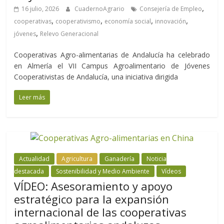
,
16 julio, 2026
CuadernoAgrario
Consejería de Empleo
,
,
,
,
cooperativas
cooperativismo
economía social
innovación
,
jóvenes
Relevo Generacional
Cooperativas Agro-alimentarias de Andalucía ha celebrado
en Almería el VII Campus Agroalimentario de Jóvenes
Cooperativistas de Andalucía, una iniciativa dirigida
Leer más
Actualidad
Agricultura
Ganadería
Noticia
destacada
Sostenibilidad y Medio Ambiente
Vídeos
VÍDEO: Asesoramiento y apoyo
estratégico para la expansión
internacional de las cooperativas