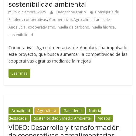
sostenibilidad ambiental
29 diciembre, 2025
CuadernoAgrario
Consejería de
,
,
Empleo
cooperativas
Cooperativas Agro-alimentarias de
,
,
,
,
Andalucía
cooperativismo
huella de carbono
huella hídrica
sostenibilidad
Cooperativas Agro-alimentarias de Andalucía ha impulsado
este proyecto, que busca aumentar la competitividad de las
cooperativas agrarias mediante la mejora
Leer más
Actualidad
Agricultura
Ganadería
Noticia
destacada
Sostenibilidad y Medio Ambiente
Vídeos
VÍDEO: Desarrollo y transformación
de cooperativas agroalimentarias