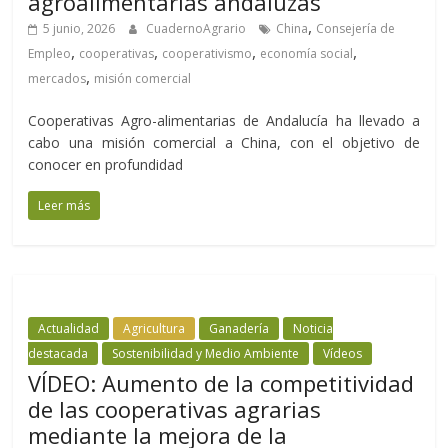
agroalimentarias andaluzas
,
5 junio, 2026
CuadernoAgrario
China
Consejería de
,
,
,
,
Empleo
cooperativas
cooperativismo
economía social
,
mercados
misión comercial
Cooperativas Agro-alimentarias de Andalucía ha llevado a
cabo una misión comercial a China, con el objetivo de
conocer en profundidad
Leer más
Actualidad
Agricultura
Ganadería
Noticia
destacada
Sostenibilidad y Medio Ambiente
Vídeos
VÍDEO: Aumento de la competitividad
de las cooperativas agrarias
mediante la mejora de la