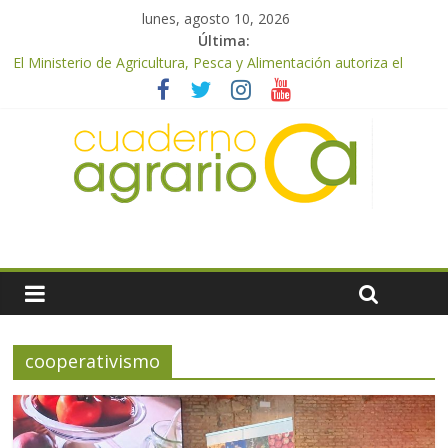
lunes, agosto 10, 2026
Última:
El Ministerio de Agricultura, Pesca y Alimentación autoriza el
pago de 85 millones adicionales de ayudas de la PAC de
remanentes disponibles
El Ministerio de Agricultura, Pesca y Alimentación otorga los
premios Alimentos de España a los mejores quesos 2026
UPA Granada advierte de una vendimia marcada por el
desplome de la demanda, que obligará a muchos viticultores a
dejar la uva en el campo
El Ministerio de Agricultura, Pesca y Alimentación impulsa un
nuevo protocolo de certificación del ibérico para reforzar la
seguridad y la transparencia del sector
ASAJA Almería: las primeras recolecciones de almendra
confirman una cosecha desigual marcada por las inclemencias
meteorológicas y la incertidumbre en los precios
cooperativismo