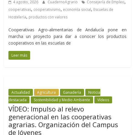
,
4 agosto, 2026
CuadernoAgrario
Consejería de Empleo
,
,
,
cooperativas
cooperativismo
economía social
Escuelas de
,
Hostelería
productos con valores
Cooperativas Agro-alimentarias de Andalucía pone en
marcha un proyecto para dar a conocer los productos
cooperativos en las escuelas de
Leer más
Actualidad
Agricultura
Ganadería
Noticia
destacada
Sostenibilidad y Medio Ambiente
Vídeos
VÍDEO: Impulso al relevo
generacional en las cooperativas
agrarias. Organización del Campus
de Jóvenes