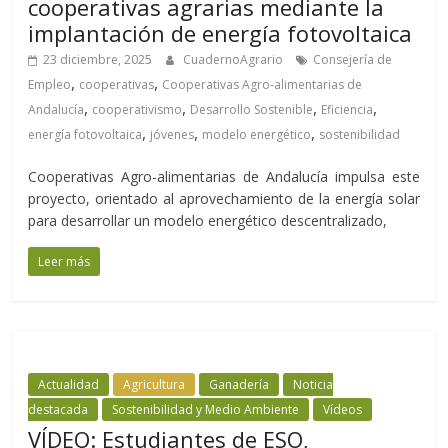
cooperativas agrarias mediante la
implantación de energía fotovoltaica
23 diciembre, 2025
CuadernoAgrario
Consejería de
,
,
Empleo
cooperativas
Cooperativas Agro-alimentarias de
,
,
,
,
Andalucía
cooperativismo
Desarrollo Sostenible
Eficiencia
,
,
,
energía fotovoltaica
jóvenes
modelo energético
sostenibilidad
Cooperativas Agro-alimentarias de Andalucía impulsa este
proyecto, orientado al aprovechamiento de la energía solar
para desarrollar un modelo energético descentralizado,
Leer más
Actualidad
Agricultura
Ganadería
Noticia
destacada
Sostenibilidad y Medio Ambiente
Vídeos
VÍDEO: Estudiantes de ESO,