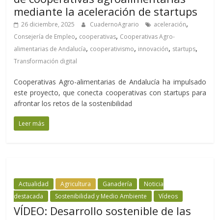
mediante la aceleración de startups
,
26 diciembre, 2025
CuadernoAgrario
aceleración
,
,
Consejería de Empleo
cooperativas
Cooperativas Agro-
,
,
,
,
alimentarias de Andalucía
cooperativismo
innovación
startups
Transformación digital
Cooperativas Agro-alimentarias de Andalucía ha impulsado
este proyecto, que conecta cooperativas con startups para
afrontar los retos de la sostenibilidad
Leer más
Actualidad
Agricultura
Ganadería
Noticia
destacada
Sostenibilidad y Medio Ambiente
Vídeos
VÍDEO: Desarrollo sostenible de las