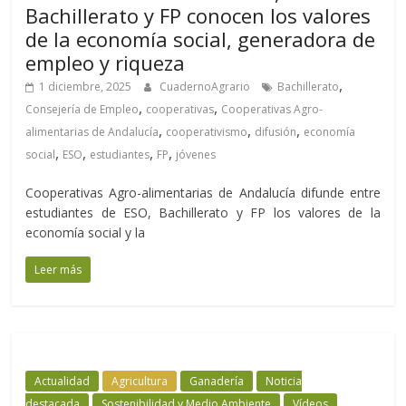
Bachillerato y FP conocen los valores
de la economía social, generadora de
empleo y riqueza
,
1 diciembre, 2025
CuadernoAgrario
Bachillerato
,
,
Consejería de Empleo
cooperativas
Cooperativas Agro-
,
,
,
alimentarias de Andalucía
cooperativismo
difusión
economía
,
,
,
,
social
ESO
estudiantes
FP
jóvenes
Cooperativas Agro-alimentarias de Andalucía difunde entre
estudiantes de ESO, Bachillerato y FP los valores de la
economía social y la
Leer más
Actualidad
Agricultura
Ganadería
Noticia
destacada
Sostenibilidad y Medio Ambiente
Vídeos