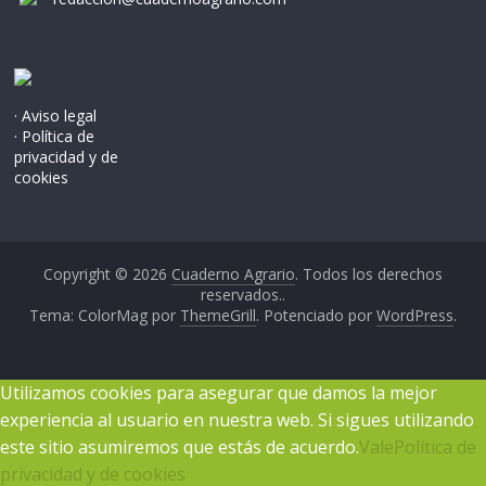
· Aviso legal
· Política de
privacidad y de
cookies
Copyright © 2026
Cuaderno Agrario
. Todos los derechos
reservados..
Tema: ColorMag por
ThemeGrill
. Potenciado por
WordPress
.
Utilizamos cookies para asegurar que damos la mejor
experiencia al usuario en nuestra web. Si sigues utilizando
este sitio asumiremos que estás de acuerdo.
Vale
Política de
privacidad y de cookies