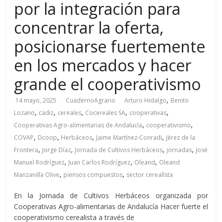
por la integración para
concentrar la oferta,
posicionarse fuertemente
en los mercados y hacer
grande el cooperativismo
,
14 mayo, 2025
CuadernoAgrario
Arturo Hidalgo
Benito
,
,
,
,
,
Lozano
cadiz
cereales
Cocereales SA
cooperativas
,
,
Cooperativas Agro-alimentarias de Andalucía
cooperativismo
,
,
,
,
COVAP
Dcoop
Herbáceos
Jaime Martínez-Conradi
Jérez de la
,
,
,
,
Frontera
Jorge Díaz
Jornada de Cultivos Herbáceos
jornadas
José
,
,
,
Manuel Rodríguez
Juan Carlos Rodríguez
Oleand
Oleand
,
,
Manzanilla Olive
piensos compuestos
sector cerealísta
En la Jornada de Cultivos Herbáceos organizada por
Cooperativas Agro-alimentarias de Andalucía Hacer fuerte el
cooperativismo cerealista a través de