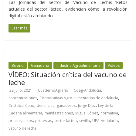
Las Jornadas del Sector de Vacuno de Leche: ‘Retos
actuales del sector lácteo’, evidencian cómo la revolución
digital está cambiando
Leer más
Bovino
Ganadería
Industria Agroalimentaria
Vídeos
VÍDEO: Situación crítica del vacuno de
leche
,
28 julio, 2021
CuadernoAgrario
Coag-Andalucía
,
,
concentraciones
Cooperativas Agro-alimentarias de Andalucía
,
,
,
,
Cristobal Cano
denuncias
ganaderos
Jorge Díaz
Ley de la
,
,
,
,
Cadena alimentaria
manifestaciones
Miguel López
normativa
,
,
,
,
,
precios justos
protestas
sector lácteo
sevilla
UPA-Andalucía
vacuno de leche