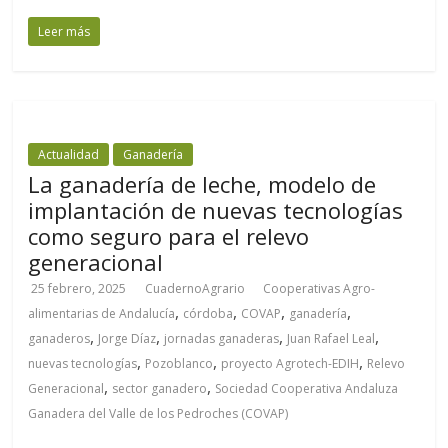
Leer más
Actualidad
Ganadería
La ganadería de leche, modelo de
implantación de nuevas tecnologías
como seguro para el relevo
generacional
25 febrero, 2025
CuadernoAgrario
Cooperativas Agro-
,
,
,
,
alimentarias de Andalucía
córdoba
COVAP
ganadería
,
,
,
,
ganaderos
Jorge Díaz
jornadas ganaderas
Juan Rafael Leal
,
,
,
nuevas tecnologías
Pozoblanco
proyecto Agrotech-EDIH
Relevo
,
,
Generacional
sector ganadero
Sociedad Cooperativa Andaluza
Ganadera del Valle de los Pedroches (COVAP)