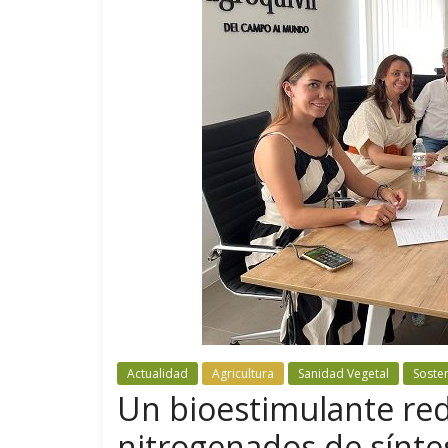
Actualidad
Agricultura
Sanidad Vegetal
Soste
Un bioestimulante redu
nitrogenados de síntes