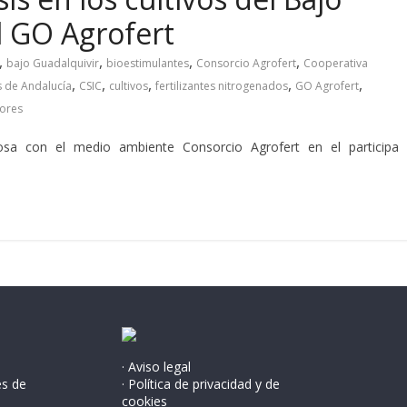
l GO Agrofert
,
,
,
,
bajo Guadalquivir
bioestimulantes
Consorcio Agrofert
Cooperativa
,
,
,
,
,
s de Andalucía
CSIC
cultivos
fertilizantes nitrogenados
GO Agrofert
dores
uosa con el medio ambiente Consorcio Agrofert en el participa
· Aviso legal
és de
· Política de privacidad y de
cookies