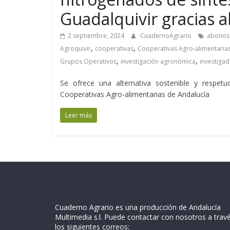
Guadalquivir gracias a
2 septiembre, 2024
CuadernoAgrario
abonos
,
,
Agroquivir
cooperativas
Cooperativas Agro-alimentaria
,
,
Grupos Operativos
investigación agronómica
investiga
Se ofrece una alternativa sostenible y respet
Cooperativas Agro-alimentarias de Andalucía
Leer más
Cuaderno Agrario es una producción de Andalucía
Multimedia s.l. Puede contactar con nosotros a trav
los siguientes correos: