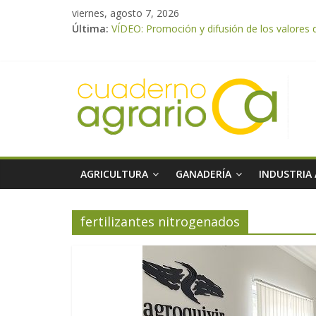
viernes, agosto 7, 2026
Última:
VÍDEO: Promoción y difusión de los valores 
UPA Granada advierte de una vendimia marca
El Ministerio de Agricultura, Pesca y Aliment
ASAJA Almería: las primeras recolecciones d
El Ministerio de Agricultura, Pesca y Alimen
AGRICULTURA
GANADERÍA
INDUSTRIA
fertilizantes nitrogenados