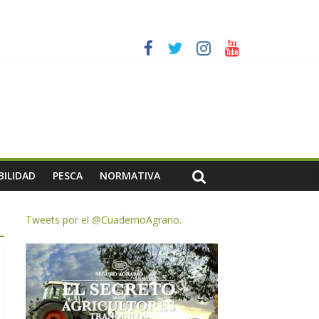
es a dejar la uva en el campo
rzar la seguridad y la transparencia del sector
ias meteorológicas y la incertidumbre en los precios
AC de remanentes disponibles
BILIDAD
PESCA
NORMATIVA
Tweets por el @CuadernoAgrario.