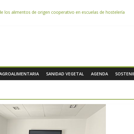
de los alimentos de origen cooperativo en escuelas de hostelería
da por el desplome de la demanda, que obligará a muchos viticultor
ación impulsa un nuevo protocolo de certificación del ibérico para refo
e almendra confirman una cosecha desigual marcada por las inclemenc
tación autoriza el pago de 85 millones adicionales de ayudas de la P
 AGROALIMENTARIA
SANIDAD VEGETAL
AGENDA
SOSTENI