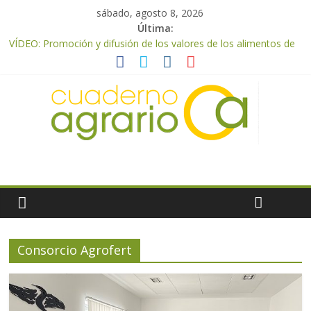
sábado, agosto 8, 2026
Última:
VÍDEO: Promoción y difusión de los valores de los alimentos de
origen cooperativo en escuelas de hostelería
UPA Granada advierte de una vendimia marcada por el
desplome de la demanda, que obligará a muchos viticultores a
dejar la uva en el campo
El Ministerio de Agricultura, Pesca y Alimentación impulsa un
nuevo protocolo de certificación del ibérico para reforzar la
seguridad y la transparencia del sector
ASAJA Almería: las primeras recolecciones de almendra
confirman una cosecha desigual marcada por las inclemencias
meteorológicas y la incertidumbre en los precios
El Ministerio de Agricultura, Pesca y Alimentación autoriza el
pago de 85 millones adicionales de ayudas de la PAC de
remanentes disponibles
Consorcio Agrofert