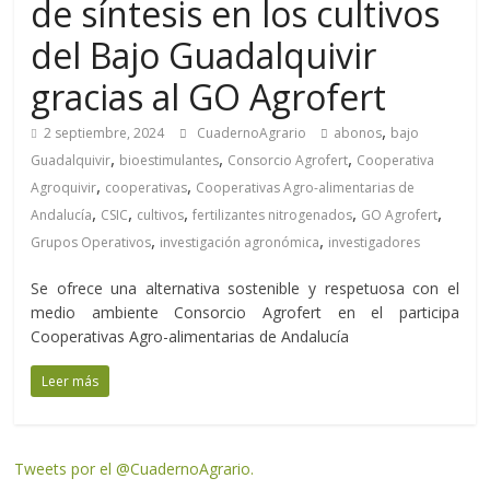
de síntesis en los cultivos
del Bajo Guadalquivir
gracias al GO Agrofert
,
2 septiembre, 2024
CuadernoAgrario
abonos
bajo
,
,
,
Guadalquivir
bioestimulantes
Consorcio Agrofert
Cooperativa
,
,
Agroquivir
cooperativas
Cooperativas Agro-alimentarias de
,
,
,
,
,
Andalucía
CSIC
cultivos
fertilizantes nitrogenados
GO Agrofert
,
,
Grupos Operativos
investigación agronómica
investigadores
Se ofrece una alternativa sostenible y respetuosa con el
medio ambiente Consorcio Agrofert en el participa
Cooperativas Agro-alimentarias de Andalucía
Leer más
Tweets por el @CuadernoAgrario.