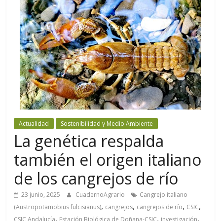
Actualidad
Sostenibilidad y Medio Ambiente
La genética respalda
también el origen italiano
de los cangrejos de río
23 junio, 2025
CuadernoAgrario
Cangrejo italiano
,
,
,
,
(Austropotamobius fulcisianus)
cangrejos
cangrejos de río
CSIC
,
,
,
CSIC Andalucía
Estación Biológica de Doñana-CSIC
investigación