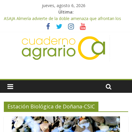
jueves, agosto 6, 2026
Última:
ASAJA Almería advierte de la doble amenaza que afrontan los
cítricos: la clorosis y la caída de los precios
ASAJA Almería: las primeras recolecciones de almendra
confirman una cosecha desigual marcada por las inclemencias
meteorológicas y la incertidumbre en los precios
El Ministerio de Agricultura, Pesca y Alimentación autoriza el
pago de 85 millones adicionales de ayudas de la PAC de
remanentes disponibles
VÍDEO: Promoción y difusión de los valores de los alimentos de
origen cooperativo en escuelas de hostelería
Cooperativas Agro-alimentarias de Andalucía celebra la
activación del mecanismo de regulación de oferta de aceite de
oliva para la próxima campaña
Estación Biológica de Doñana-CSIC