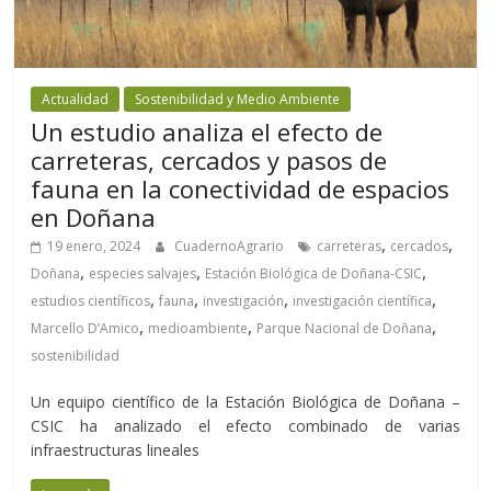
Actualidad
Sostenibilidad y Medio Ambiente
Un estudio analiza el efecto de
carreteras, cercados y pasos de
fauna en la conectividad de espacios
en Doñana
,
,
19 enero, 2024
CuadernoAgrario
carreteras
cercados
,
,
,
Doñana
especies salvajes
Estación Biológica de Doñana-CSIC
,
,
,
,
estudios científicos
fauna
investigación
investigación científica
,
,
,
Marcello D’Amico
medioambiente
Parque Nacional de Doñana
sostenibilidad
Un equipo científico de la Estación Biológica de Doñana –
CSIC ha analizado el efecto combinado de varias
infraestructuras lineales