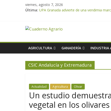
viernes, agosto 7, 2026
Última:
UPA Granada advierte de una vendimia marca
El Ministerio de Agricultura, Pesca y Aliment
ASAJA Almería: las primeras recolecciones d
El Ministerio de Agricultura, Pesca y Alimen
VÍDEO: Promoción y difusión de los valores 
AGRICULTURA
GANADERÍA
INDUSTRIA
CSIC Andalucía y Extremadura
Actualidad
Agricultura
Olivar
Un estudio demuestra
vegetal en los olivare