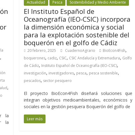
Actualidad
Pesca
Sostenibilidad y Medio Ambiente
ión
El Instituto Español de
Oceanografía (IEO-CSIC) incorpora
tor
la dimensión económica y social
para la explotación sostenible del
boquerón en el golfo de Cádiz
,
la
20 febrero, 2025
CuadernoAgrario
BioEcon4Fish
,
,
,
,
,
boquerones
cadiz
CSIC
CSIC Andalucía y Extremadura
Golfo
,
,
de Cádiz
Instituto Español de Oceanografía (IEO-CSIC)
,
,
,
,
ción
investigación
investigadores
pesca
pesca sostenible
,
rta
pescados
sector pesquero
,
alud
El proyecto BioEcon4Fish diseñará soluciones que
lo
integran objetivos medioambientales, económicos y
sociales en la gestión pesquera Boquerón del golfo de
r la
Leer más
r la