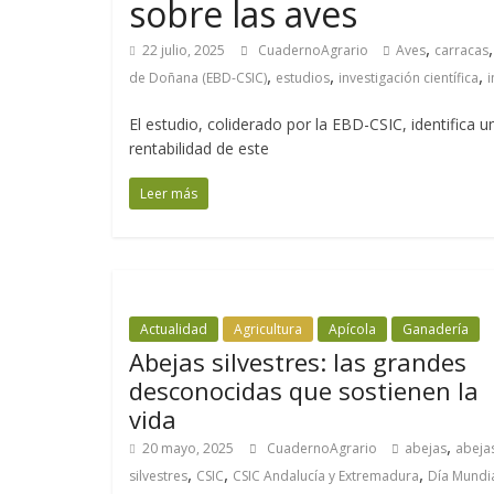
sobre las aves
,
22 julio, 2025
CuadernoAgrario
Aves
carracas
,
,
,
de Doñana (EBD-CSIC)
estudios
investigación científica
i
El estudio, coliderado por la EBD-CSIC, identifica 
rentabilidad de este
Leer más
Actualidad
Agricultura
Apícola
Ganadería
Abejas silvestres: las grandes
desconocidas que sostienen la
vida
,
20 mayo, 2025
CuadernoAgrario
abejas
abeja
,
,
,
silvestres
CSIC
CSIC Andalucía y Extremadura
Día Mundi