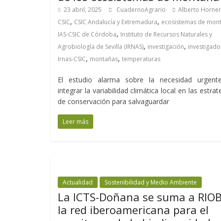
23 abril, 2025
CuadernoAgrario
Alberto Horne
,
,
CSIC
CSIC Andalucía y Extremadura
ecosistemas de mon
,
IAS-CSIC de Córdoba
Instituto de Recursos Naturales y
,
,
Agrobiología de Sevilla (IRNAS)
investigación
investigado
,
,
Irnas-CSIC
montañas
temperaturas
El estudio alarma sobre la necesidad urgent
integrar la variabilidad climática local en las estrat
de conservación para salvaguardar
Leer más
Actualidad
Sostenibilidad y Medio Ambiente
La ICTS-Doñana se suma a RIOB
la red iberoamericana para el