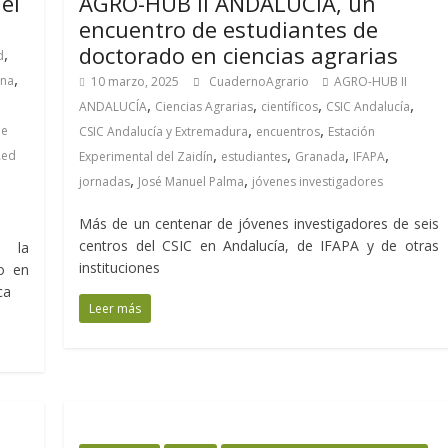
el
AGRO-HUB II ANDALUCÍA, un
encuentro de estudiantes de
doctorado en ciencias agrarias
,
d
,
na
10 marzo, 2025
CuadernoAgrario
AGRO-HUB II
,
,
,
,
ANDALUCÍA
Ciencias Agrarias
científicos
CSIC Andalucía
,
,
de
CSIC Andalucía y Extremadura
encuentros
Estación
,
,
,
,
Red
Experimental del Zaidín
estudiantes
Granada
IFAPA
,
,
jornadas
José Manuel Palma
jóvenes investigadores
Más de un centenar de jóvenes investigadores de seis
centros del CSIC en Andalucía, de IFAPA y de otras
r la
instituciones
o en
ca
Leer más