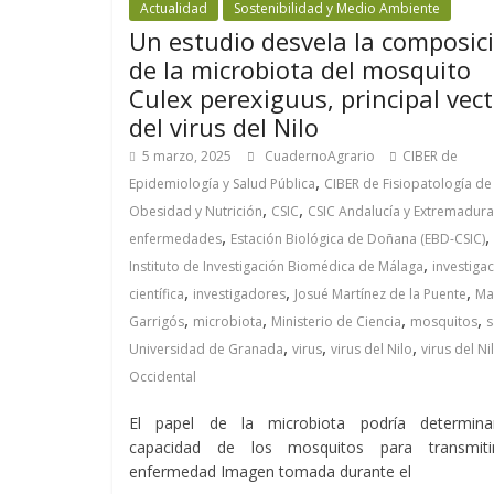
Actualidad
Sostenibilidad y Medio Ambiente
Un estudio desvela la composic
de la microbiota del mosquito
Culex perexiguus, principal vec
del virus del Nilo
5 marzo, 2025
CuadernoAgrario
CIBER de
,
Epidemiología y Salud Pública
CIBER de Fisiopatología de 
,
,
Obesidad y Nutrición
CSIC
CSIC Andalucía y Extremadura
,
,
enfermedades
Estación Biológica de Doñana (EBD-CSIC)
,
Instituto de Investigación Biomédica de Málaga
investiga
,
,
,
científica
investigadores
Josué Martínez de la Puente
Ma
,
,
,
,
Garrigós
microbiota
Ministerio de Ciencia
mosquitos
s
,
,
,
Universidad de Granada
virus
virus del Nilo
virus del Ni
Occidental
El papel de la microbiota podría determina
capacidad de los mosquitos para transmiti
enfermedad Imagen tomada durante el