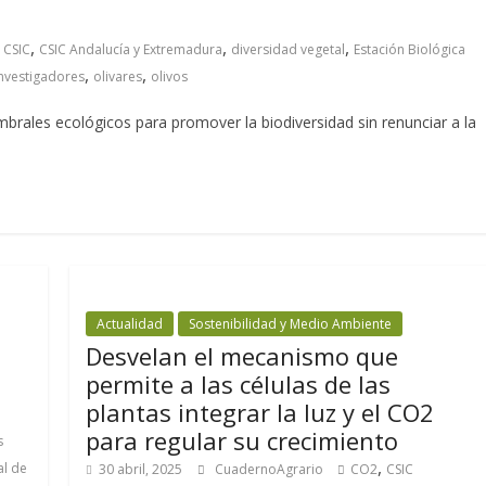
,
,
,
,
CSIC
CSIC Andalucía y Extremadura
diversidad vegetal
Estación Biológica
,
,
nvestigadores
olivares
olivos
umbrales ecológicos para promover la biodiversidad sin renunciar a la
Actualidad
Sostenibilidad y Medio Ambiente
Desvelan el mecanismo que
permite a las células de las
plantas integrar la luz y el CO2
para regular su crecimiento
s
,
al de
30 abril, 2025
CuadernoAgrario
CO2
CSIC