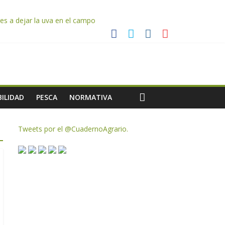
es a dejar la uva en el campo
rzar la seguridad y la transparencia del sector
ias meteorológicas y la incertidumbre en los precios
AC de remanentes disponibles
ILIDAD
PESCA
NORMATIVA
Tweets por el @CuadernoAgrario.