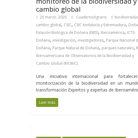
monitoreo de la biodiversidad y 
cambio global
25 marzo, 2025
CuadernoAgrario
biodiversida
,
,
,
cambio global
CSIC
CSIC Andalucía y Extremadura
Doña
,
,
Estación Biológica de Doñana (EBD)
Iberoamérica
ICTS-
,
,
,
Doñana
investigación
investigadores
Parque Nacional 
,
,
,
Doñana
Parque Natural de Doñana
parques naturales
Iberoamericana de Observatorios de la Biodiversidad y
Cambio Global (RIOBIC).
Una iniciativa internacional para fortalece
monitorización de la biodiversidad en un mund
transformación Expertos y expertas de Iberoaméri
Leer más