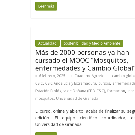
Leer más
Actualidad
Sostenibilidad y Medio Ambiente
Más de 2000 personas ya han
cursado el MOOC “Mosquitos,
enfermedades y Cambio Global
6 febrero, 2025
CuadernoAgrario
cambio globa
,
,
,
CSIC
CSIC Andalucía y Extremadura
cursos
enfermedad
,
,
Estación Biológica de Doñana (EBD-CSIC)
formacion
inse
,
mosquitos
Universidad de Granada
El curso, online y abierto, acaba de finalizar su se
edición. El equipo científico coordinador, d
Universidad de Granada