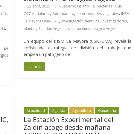
,
,
,
ro
22 abril, 2025
CuadernoAgrario
bacterias
CSIC
,
,
,
taña
CSIC Andalucía y Extremadura
enfermedades vegetales
IHSM
,
,
,
La Mayora UMA-CSIC
investigación científica
investigadores
,
,
,
res
plantas
Sanidad vegetal
sistema inmunológico vegetal
Un equipo del IHSM La Mayora (CSIC-UMA) revela la
sofisticada estrategia de división del trabajo que
e de
emplea un patógeno de
egias
Leer más
Actualidad
Agenda
Agricultura
Ganadería
IC,
La Estación Experimental del
Zaidín acoge desde mañana