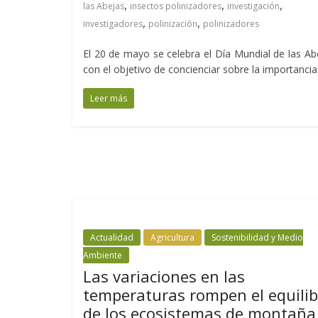
,
,
,
las Abejas
insectos polinizadores
investigación
,
,
investigadores
polinización
polinizadores
El 20 de mayo se celebra el Día Mundial de las Ab
con el objetivo de concienciar sobre la importancia
Leer más
Actualidad
Agricultura
Sostenibilidad y Medio
Ambiente
Las variaciones en las
temperaturas rompen el equilib
de los ecosistemas de montaña