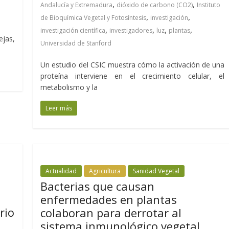
,
,
Andalucía y Extremadura
dióxido de carbono (CO2)
Instituto
,
,
de Bioquímica Vegetal y Fotosíntesis
investigación
,
,
,
,
investigación científica
investigadores
luz
plantas
ejas,
Universidad de Stanford
Un estudio del CSIC muestra cómo la activación de una
proteína interviene en el crecimiento celular, el
metabolismo y la
Leer más
Actualidad
Agricultura
Sanidad Vegetal
Bacterias que causan
enfermedades en plantas
rio
colaboran para derrotar al
sistema inmunológico vegetal