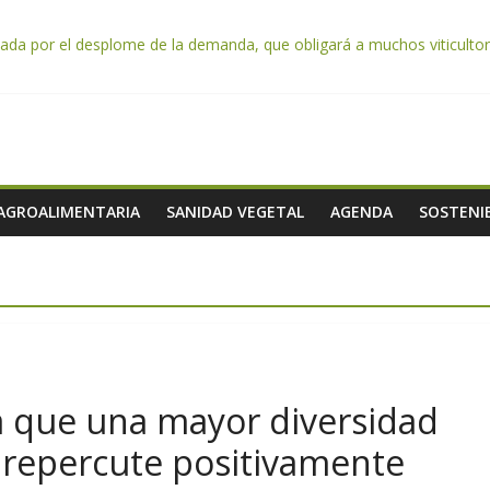
da por el desplome de la demanda, que obligará a muchos viticultor
ación impulsa un nuevo protocolo de certificación del ibérico para refo
e almendra confirman una cosecha desigual marcada por las inclemenc
tación autoriza el pago de 85 millones adicionales de ayudas de la P
de los alimentos de origen cooperativo en escuelas de hostelería
 AGROALIMENTARIA
SANIDAD VEGETAL
AGENDA
SOSTENIB
 que una mayor diversidad
s repercute positivamente