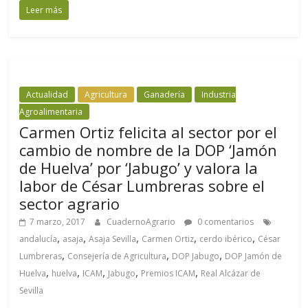
Leer más
Actualidad
Agricultura
Ganadería
Industria
Agroalimentaria
Carmen Ortiz felicita al sector por el
cambio de nombre de la DOP ‘Jamón
de Huelva’ por ‘Jabugo’ y valora la
labor de César Lumbreras sobre el
sector agrario
7 marzo, 2017
CuadernoAgrario
0 comentarios
,
,
,
,
,
andalucía
asaja
Asaja Sevilla
Carmen Ortiz
cerdo ibérico
César
,
,
,
Lumbreras
Consejería de Agricultura
DOP Jabugo
DOP Jamón de
,
,
,
,
,
Huelva
huelva
ICAM
Jabugo
Premios ICAM
Real Alcázar de
Sevilla