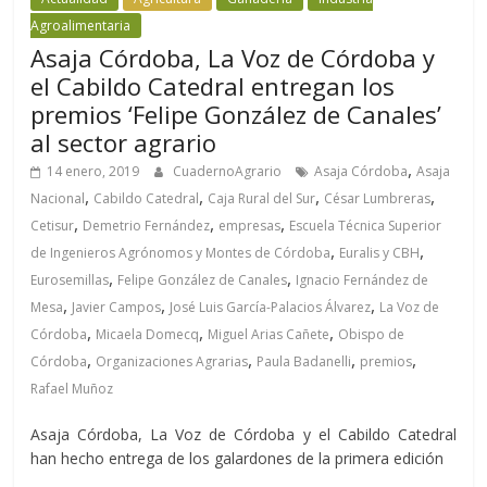
Agroalimentaria
Asaja Córdoba, La Voz de Córdoba y
el Cabildo Catedral entregan los
premios ‘Felipe González de Canales’
al sector agrario
,
14 enero, 2019
CuadernoAgrario
Asaja Córdoba
Asaja
,
,
,
,
Nacional
Cabildo Catedral
Caja Rural del Sur
César Lumbreras
,
,
,
Cetisur
Demetrio Fernández
empresas
Escuela Técnica Superior
,
,
de Ingenieros Agrónomos y Montes de Córdoba
Euralis y CBH
,
,
Eurosemillas
Felipe González de Canales
Ignacio Fernández de
,
,
,
Mesa
Javier Campos
José Luis García-Palacios Álvarez
La Voz de
,
,
,
Córdoba
Micaela Domecq
Miguel Arias Cañete
Obispo de
,
,
,
,
Córdoba
Organizaciones Agrarias
Paula Badanelli
premios
Rafael Muñoz
Asaja Córdoba, La Voz de Córdoba y el Cabildo Catedral
han hecho entrega de los galardones de la primera edición