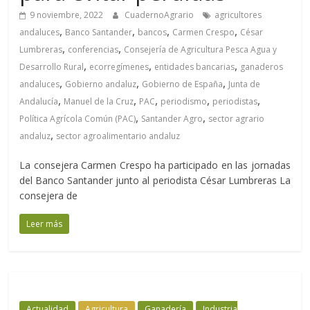
9 noviembre, 2022
CuadernoAgrario
agricultores
,
,
,
,
andaluces
Banco Santander
bancos
Carmen Crespo
César
,
,
Lumbreras
conferencias
Consejería de Agricultura Pesca Agua y
,
,
,
Desarrollo Rural
ecorregímenes
entidades bancarias
ganaderos
,
,
,
andaluces
Gobierno andaluz
Gobierno de España
Junta de
,
,
,
,
,
Andalucía
Manuel de la Cruz
PAC
periodismo
periodistas
,
,
Política Agrícola Común (PAC)
Santander Agro
sector agrario
,
andaluz
sector agroalimentario andaluz
La consejera Carmen Crespo ha participado en las jornadas
del Banco Santander junto al periodista César Lumbreras La
consejera de
Leer más
Actualidad
Agricultura
Ganadería
Industria