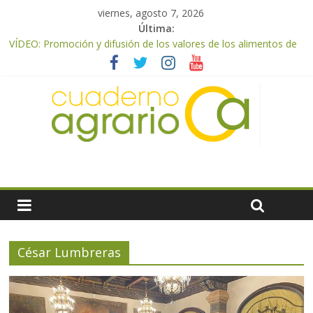
viernes, agosto 7, 2026
Última:
VÍDEO: Promoción y difusión de los valores de los alimentos de
origen cooperativo en escuelas de hostelería
UPA Granada advierte de una vendimia marcada por el
desplome de la demanda, que obligará a muchos viticultores a
dejar la uva en el campo
El Ministerio de Agricultura, Pesca y Alimentación impulsa un
nuevo protocolo de certificación del ibérico para reforzar la
seguridad y la transparencia del sector
ASAJA Almería: las primeras recolecciones de almendra
confirman una cosecha desigual marcada por las inclemencias
meteorológicas y la incertidumbre en los precios
El Ministerio de Agricultura, Pesca y Alimentación autoriza el
pago de 85 millones adicionales de ayudas de la PAC de
remanentes disponibles
César Lumbreras