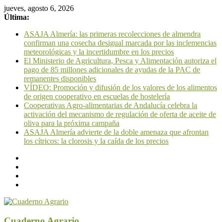
jueves, agosto 6, 2026
Última:
ASAJA Almería: las primeras recolecciones de almendra
confirman una cosecha desigual marcada por las inclemencias
meteorológicas y la incertidumbre en los precios
El Ministerio de Agricultura, Pesca y Alimentación autoriza el
pago de 85 millones adicionales de ayudas de la PAC de
remanentes disponibles
VÍDEO: Promoción y difusión de los valores de los alimentos
de origen cooperativo en escuelas de hostelería
Cooperativas Agro-alimentarias de Andalucía celebra la
activación del mecanismo de regulación de oferta de aceite de
oliva para la próxima campaña
ASAJA Almería advierte de la doble amenaza que afrontan
los cítricos: la clorosis y la caída de los precios
Cuaderno Agrario