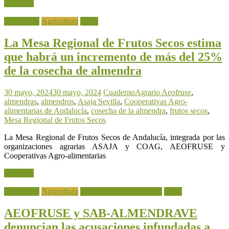
Leer más
Actualidad
Agricultura
Otros
La Mesa Regional de Frutos Secos estima
que habrá un incremento de más del 25%
de la cosecha de almendra
30 mayo, 2024
30 mayo, 2024
CuadernoAgrario
Aeofruse
,
almendras
,
almendros
,
Asaja Sevilla
,
Cooperativas Agro-
alimentarias de Andalucía
,
cosecha de la almendra
,
frutos secos
,
Mesa Regional de Frutos Secos
La Mesa Regional de Frutos Secos de Andalucía, integrada por las
organizaciones agrarias ASAJA y COAG, AEOFRUSE y
Cooperativas Agro-alimentarias
Leer más
Actualidad
Agricultura
Industria Agroalimentaria
Otros
AEOFRUSE y SAB-ALMENDRAVE
denuncian las acusaciones infundadas a