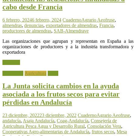
cabo desde Francia
6 febrero, 2024
6 febrero, 2024
CuadernoAgrario
Aeofruse
,
almendras
,
denuncias
,
exportadores de almendras
,
Francia
,
productores de almendras
,
SAB-Almendrave
Las organizaciones que agrupan y representan en España a las
organizaciones de productores y a la industria transformadora y
exportadora
Leer más
Actualidad
Agricultura
Otros
La Junta solicita cambios en la ayuda
asociada a los frutos secos para evitar
pérdidas en Andalucía
23 diciembre, 2022
23 diciembre, 2022
CuadernoAgrario
Aeofruse
,
andalucía
,
Asaja Andalucía
,
Coag-Andalucía
,
Consejería de
Agricultura Pesca Agua y Desarrollo Rural
,
Consolación Vera
,
Cooperativas Agro-alimentarias de Andalucía
,
frutos secos
,
Mesa