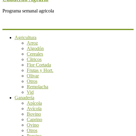
Programa semanal agricola
Agricultura
Arroz
Algodón
Cereales
Cítricos
Flor Cortada
Frutas y Hort.
Olivar
Otros
Remolacha
Vid
Ganadería
Apícola
Avícola
Bovino
Caprino
Ovino
Otros
Porcino