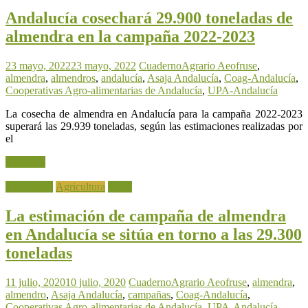
Andalucía cosechará 29.900 toneladas de
almendra en la campaña 2022-2023
23 mayo, 2022
23 mayo, 2022
CuadernoAgrario
Aeofruse
,
almendra
,
almendros
,
andalucía
,
Asaja Andalucía
,
Coag-Andalucía
,
Cooperativas Agro-alimentarias de Andalucía
,
UPA-Andalucía
La cosecha de almendra en Andalucía para la campaña 2022-2023
superará las 29.939 toneladas, según las estimaciones realizadas por
el
Leer más
Actualidad
Agricultura
Otros
La estimación de campaña de almendra
en Andalucía se sitúa en torno a las 29.300
toneladas
11 julio, 2020
10 julio, 2020
CuadernoAgrario
Aeofruse
,
almendra
,
almendro
,
Asaja Andalucía
,
campañas
,
Coag-Andalucía
,
Cooperativas Agro-alimentarias de Andalucía
,
UPA-Andalucía