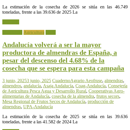
La estimación de la cosecha de 2026 se sitúa en las 46.749
toneladas, frente a las 39.636 de 2025 La
Leer más
Actualidad
Agricultura
Otros
Andalucía volverá a ser la mayor
productora de almendras de España, a
pesar del descenso del 4.68% de la
cosecha que se espera para esta campaña
3 junio, 2025
3 junio, 2025
CuadernoAgrario
Aeofruse
,
almendras
,
almendros
,
andalucía
,
Asaja Andalucía
,
Coag-Andalucía
,
Consejería
de Agricultura Pesca Agua y Desarrollo Rural
,
Cooperativas Agro-
alimentarias de Andalucía
,
cosecha de la almendra
,
frutos secors
,
Mesa Regional de Frutos Secos de Andalucía
,
producción de
almendras
,
UPA-Andalucía
La estimación de la cosecha de 2025 se sitúa en las 39.636
toneladas, frente a las 41.582 de 2024 La