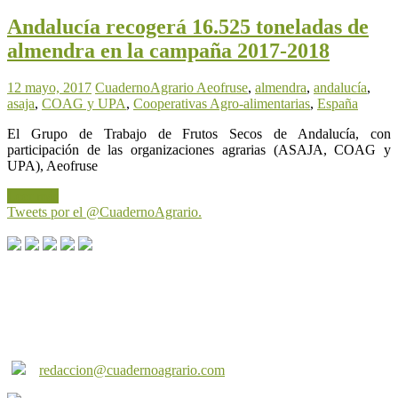
Andalucía recogerá 16.525 toneladas de
almendra en la campaña 2017-2018
12 mayo, 2017
CuadernoAgrario
Aeofruse
,
almendra
,
andalucía
,
asaja
,
COAG y UPA
,
Cooperativas Agro-alimentarias
,
España
El Grupo de Trabajo de Frutos Secos de Andalucía, con
participación de las organizaciones agrarias (ASAJA, COAG y
UPA), Aeofruse
Leer más
Tweets por el @CuadernoAgrario.
Cuaderno Agrario es una producción de Andalucía
Multimedia s.l. Puede contactar con nosotros a través de
los siguientes correos:
redaccion@cuadernoagrario.com