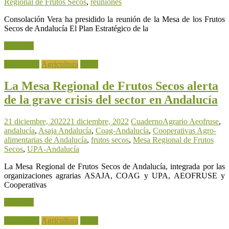
Regional de Frutos Secos
,
reuniones
Consolación Vera ha presidido la reunión de la Mesa de los Frutos
Secos de Andalucía El Plan Estratégico de la
Leer más
Actualidad
Agricultura
Otros
La Mesa Regional de Frutos Secos alerta
de la grave crisis del sector en Andalucía
21 diciembre, 2022
21 diciembre, 2022
CuadernoAgrario
Aeofruse
,
andalucía
,
Asaja Andalucía
,
Coag-Andalucía
,
Cooperativas Agro-
alimentarias de Andalucía
,
frutos secos
,
Mesa Regional de Frutos
Secos
,
UPA-Andalucía
La Mesa Regional de Frutos Secos de Andalucía, integrada por las
organizaciones agrarias ASAJA, COAG y UPA, AEOFRUSE y
Cooperativas
Leer más
Actualidad
Agricultura
Otros