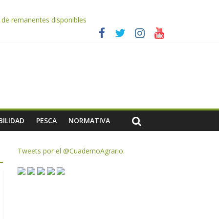
AC de remanentes disponibles
 2026
es a dejar la uva en el campo
rzar la seguridad y la transparencia del sector
ias meteorológicas y la incertidumbre en los precios
BILIDAD
PESCA
NORMATIVA
Tweets por el @CuadernoAgrario.