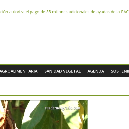
tación autoriza el pago de 85 millones adicionales de ayudas de la P
ntación otorga los premios Alimentos de España a los mejores quesos
da por el desplome de la demanda, que obligará a muchos viticultor
ación impulsa un nuevo protocolo de certificación del ibérico para refo
e almendra confirman una cosecha desigual marcada por las inclemenc
 AGROALIMENTARIA
SANIDAD VEGETAL
AGENDA
SOSTENI