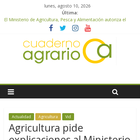
lunes, agosto 10, 2026
Última:
El Ministerio de Agricultura, Pesca y Alimentación autoriza el
pago de 85 millones adicionales de ayudas de la PAC de
remanentes disponibles
El Ministerio de Agricultura, Pesca y Alimentación otorga los
premios Alimentos de España a los mejores quesos 2026
UPA Granada advierte de una vendimia marcada por el
desplome de la demanda, que obligará a muchos viticultores a
dejar la uva en el campo
El Ministerio de Agricultura, Pesca y Alimentación impulsa un
nuevo protocolo de certificación del ibérico para reforzar la
seguridad y la transparencia del sector
ASAJA Almería: las primeras recolecciones de almendra
confirman una cosecha desigual marcada por las inclemencias
meteorológicas y la incertidumbre en los precios
Actualidad
Agricultura
Vid
Agricultura pide
explicaciones al Ministerio