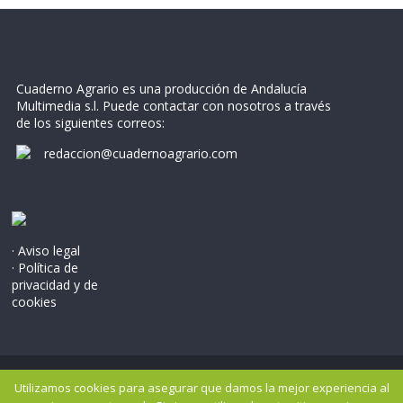
Cuaderno Agrario es una producción de Andalucía
Multimedia s.l. Puede contactar con nosotros a través
de los siguientes correos:
redaccion@cuadernoagrario.com
· Aviso legal
· Política de
privacidad y de
cookies
Copyright © 2026
Cuaderno Agrario
. Todos los derechos
Utilizamos cookies para asegurar que damos la mejor experiencia al
reservados..