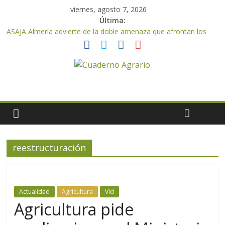
viernes, agosto 7, 2026
Última:
ASAJA Almería advierte de la doble amenaza que afrontan los
cítricos: la clorosis y la caída de los precios
ASAJA Almería: las primeras recolecciones de almendra
confirman una cosecha desigual marcada por las inclemencias
meteorológicas y la incertidumbre en los precios
El Ministerio de Agricultura, Pesca y Alimentación autoriza el
pago de 85 millones adicionales de ayudas de la PAC de
remanentes disponibles
VÍDEO: Promoción y difusión de los valores de los alimentos de
origen cooperativo en escuelas de hostelería
Cooperativas Agro-alimentarias de Andalucía celebra la
reestructuración
activación del mecanismo de regulación de oferta de aceite de
oliva para la próxima campaña
Actualidad
Agricultura
Vid
Agricultura pide