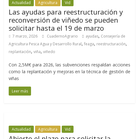
Actualidad
Agricultura
Vid
Las ayudas para reestructuración y
reconversión de viñedo se pueden
solicitar hasta el 19 de marzo
,
7 marzo, 2026
CuadernoAgrario
ayudas
Consejería de
,
,
,
Agricultura Pesca Agua y Desarrollo Rural
feaga
reestructuración
,
,
replantación
viña
viñedo
Con 2,5M€ para 2026, las subvenciones respaldan acciones
como la replantación y mejoras en la técnica de gestión de
viñas
Leer más
Actualidad
Agricultura
Vid
Abierto el plazo para solicitar la