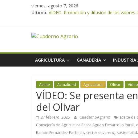
viernes, agosto 7, 2026
Última:
VÍDEO: Promoción y difusión de los valores 
UPA Granada advierte de una vendimia marca
El Ministerio de Agricultura, Pesca y Aliment
ASAJA Almería: las primeras recolecciones d
El Ministerio de Agricultura, Pesca y Alimen
AGRICULTURA
GANADERÍA
INDUSTRIA
Aceite
Actualidad
Agricultura
Olivar
Vídeo
VÍDEO: Se presenta en
del Olivar
27 febrero, 2025
CuadernoAgrario
aceite de 
,
Consejería de Agricultura Pesca Agua y Desarrollo Rural
e
,
,
Ramón Fernández-Pacheco
sector olivarero
sostenibili