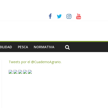
es a dejar la uva en el campo
rzar la seguridad y la transparencia del sector
ias meteorológicas y la incertidumbre en los precios
AC de remanentes disponibles
BILIDAD
PESCA
NORMATIVA
Tweets por el @CuadernoAgrario.