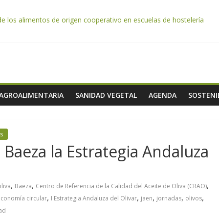
de los alimentos de origen cooperativo en escuelas de hostelería
da por el desplome de la demanda, que obligará a muchos viticultor
ación impulsa un nuevo protocolo de certificación del ibérico para refo
e almendra confirman una cosecha desigual marcada por las inclemenc
tación autoriza el pago de 85 millones adicionales de ayudas de la P
 AGROALIMENTARIA
SANIDAD VEGETAL
AGENDA
SOSTENI
s
 Baeza la Estrategia Andaluza
,
,
,
oliva
Baeza
Centro de Referencia de la Calidad del Aceite de Oliva (CRAO)
,
,
,
,
,
conomía circular
I Estrategia Andaluza del Olivar
jaen
jornadas
olivos
dad