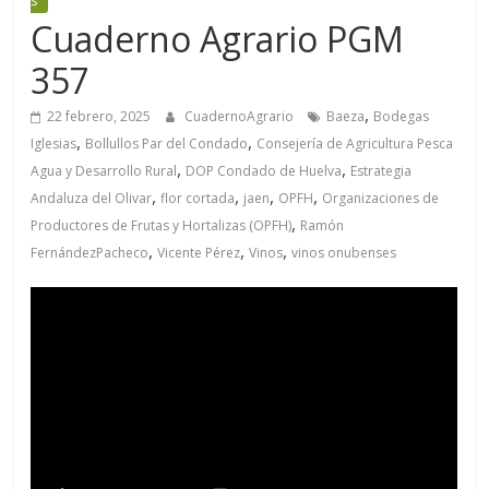
s
Cuaderno Agrario PGM
357
,
22 febrero, 2025
CuadernoAgrario
Baeza
Bodegas
,
,
Iglesias
Bollullos Par del Condado
Consejería de Agricultura Pesca
,
,
Agua y Desarrollo Rural
DOP Condado de Huelva
Estrategia
,
,
,
,
Andaluza del Olivar
flor cortada
jaen
OPFH
Organizaciones de
,
Productores de Frutas y Hortalizas (OPFH)
Ramón
,
,
,
FernándezPacheco
Vicente Pérez
Vinos
vinos onubenses