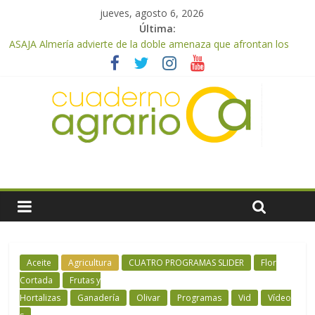
jueves, agosto 6, 2026
Última:
ASAJA Almería advierte de la doble amenaza que afrontan los
cítricos: la clorosis y la caída de los precios
ASAJA Almería: las primeras recolecciones de almendra
confirman una cosecha desigual marcada por las inclemencias
meteorológicas y la incertidumbre en los precios
El Ministerio de Agricultura, Pesca y Alimentación autoriza el
pago de 85 millones adicionales de ayudas de la PAC de
remanentes disponibles
VÍDEO: Promoción y difusión de los valores de los alimentos de
origen cooperativo en escuelas de hostelería
Cooperativas Agro-alimentarias de Andalucía celebra la
activación del mecanismo de regulación de oferta de aceite de
oliva para la próxima campaña
Aceite
Agricultura
CUATRO PROGRAMAS SLIDER
Flor
Cortada
Frutas y
Hortalizas
Ganadería
Olivar
Programas
Vid
Vídeo