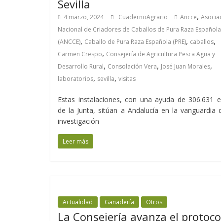
Sevilla
,
4 marzo, 2024
CuadernoAgrario
Ancce
Asocia
Nacional de Criadores de Caballos de Pura Raza Española
,
,
,
(ANCCE)
Caballo de Pura Raza Española (PRE)
caballos
,
Carmen Crespo
Consejería de Agricultura Pesca Agua y
,
,
,
Desarrollo Rural
Consolación Vera
José Juan Morales
,
,
laboratorios
sevilla
visitas
Estas instalaciones, con una ayuda de 306.631 
de la Junta, sitúan a Andalucía en la vanguardia 
investigación
Leer más
Actualidad
Ganadería
Otros
La Consejería avanza el protoco