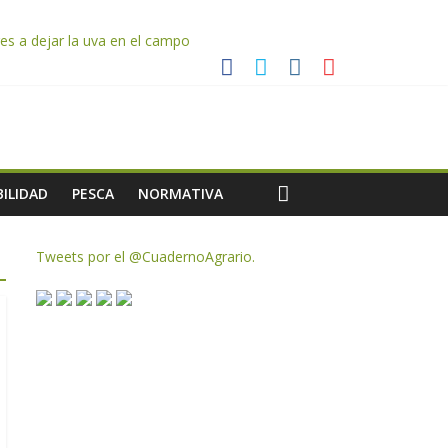
es a dejar la uva en el campo
rzar la seguridad y la transparencia del sector
ias meteorológicas y la incertidumbre en los precios
AC de remanentes disponibles
ILIDAD
PESCA
NORMATIVA
Tweets por el @CuadernoAgrario.