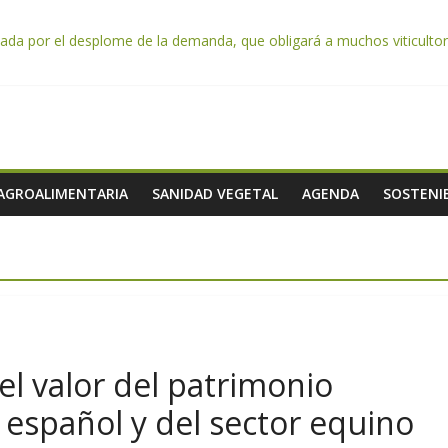
da por el desplome de la demanda, que obligará a muchos viticultor
ación impulsa un nuevo protocolo de certificación del ibérico para refo
e almendra confirman una cosecha desigual marcada por las inclemenc
tación autoriza el pago de 85 millones adicionales de ayudas de la P
de los alimentos de origen cooperativo en escuelas de hostelería
 AGROALIMENTARIA
SANIDAD VEGETAL
AGENDA
SOSTENIB
el valor del patrimonio
 español y del sector equino