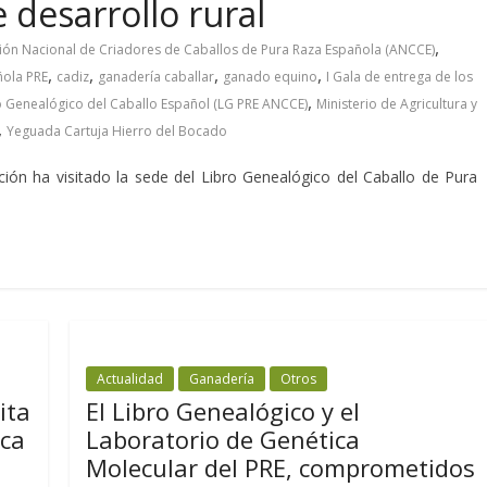
desarrollo rural
,
ión Nacional de Criadores de Caballos de Pura Raza Española (ANCCE)
,
,
,
,
ñola PRE
cadiz
ganadería caballar
ganado equino
I Gala de entrega de los
,
o Genealógico del Caballo Español (LG PRE ANCCE)
Ministerio de Agricultura y
,
Yeguada Cartuja Hierro del Bocado
ción ha visitado la sede del Libro Genealógico del Caballo de Pura
Actualidad
Ganadería
Otros
ita
El Libro Genealógico y el
ica
Laboratorio de Genética
Molecular del PRE, comprometidos