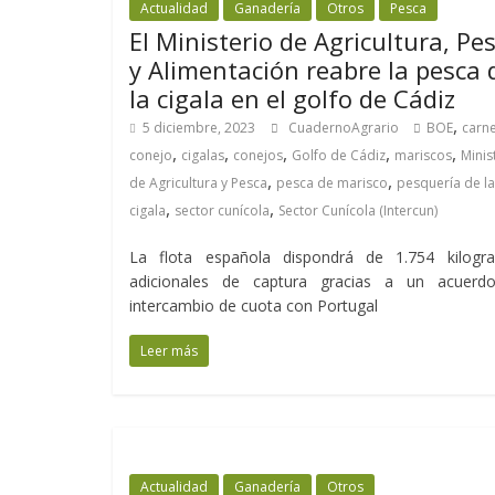
Actualidad
Ganadería
Otros
Pesca
El Ministerio de Agricultura, Pe
y Alimentación reabre la pesca 
la cigala en el golfo de Cádiz
,
5 diciembre, 2023
CuadernoAgrario
BOE
carn
,
,
,
,
,
conejo
cigalas
conejos
Golfo de Cádiz
mariscos
Minis
,
,
de Agricultura y Pesca
pesca de marisco
pesquería de la
,
,
cigala
sector cunícola
Sector Cunícola (Intercun)
La flota española dispondrá de 1.754 kilogr
adicionales de captura gracias a un acuerd
intercambio de cuota con Portugal
Leer más
Actualidad
Ganadería
Otros