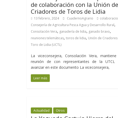
de colaboración con la Unión d
Criadores de Toros de Lidia
13 febrero, 2024
CuadernoAgrario
colaboraci
,
Consejería de Agricultura Pesca Agua y Desarrollo Rural
,
,
,
Consolación Vera
ganadería de lidia
ganado bravo
,
,
reuniones telemáticas
toros de lidia
Unión de Criadores
Toro de Lidia (UCTL)
La viceconsejera, Consolación Vera, mantiene
reunión de con representantes de la UTCL 
avanzar en este documento La viceconsejera,
Leer más
Actualidad
Otros