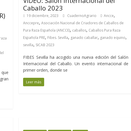
VÍDEO: Salón Internacional del
Caballo 2023
R)
,
19 diciembre, 2023
CuadernoAgrario
Ancce
,
Anccepre
Asociación Nacional de Criadores de Caballos de
,
,
Pura Raza Española (ANCCE)
caballos
Caballos Pura Raza
,
,
,
,
Española PRE
Fibes. Sevilla
ganado caballar
ganado equino
raza
,
sevilla
SICAB 2023
del
FIBES Sevilla ha acogido una nueva edición del Salón
Internacional del Caballo. Un evento internacional de
primer orden, donde se
 que
gran
Leer más