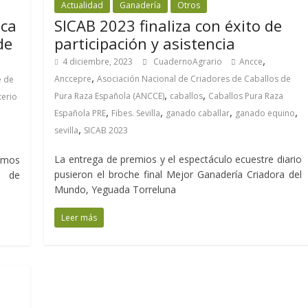
Actualidad
Ganadería
Otros
sca
SICAB 2023 finaliza con éxito de
de
participación y asistencia
,
4 diciembre, 2023
CuadernoAgrario
Ancce
,
Anccepre
Asociación Nacional de Criadores de Caballos de
e de
,
,
Pura Raza Española (ANCCE)
caballos
Caballos Pura Raza
terio
,
,
,
,
Española PRE
Fibes. Sevilla
ganado caballar
ganado equino
,
sevilla
SICAB 2023
La entrega de premios y el espectáculo ecuestre diario
amos
pusieron el broche final Mejor Ganadería Criadora del
o de
Mundo, Yeguada Torreluna
Leer más