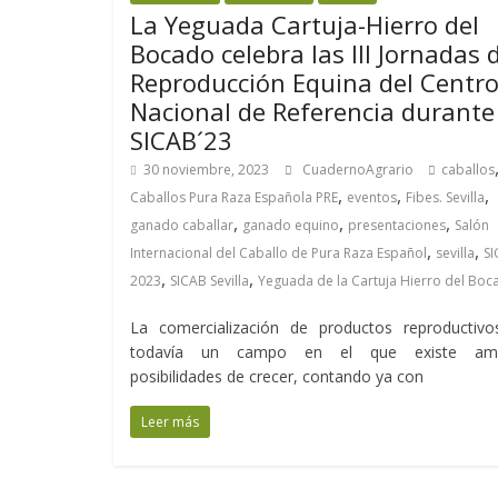
La Yeguada Cartuja-Hierro del
Bocado celebra las III Jornadas 
Reproducción Equina del Centr
Nacional de Referencia durante
SICAB´23
30 noviembre, 2023
CuadernoAgrario
caballos
,
,
,
Caballos Pura Raza Española PRE
eventos
Fibes. Sevilla
,
,
,
ganado caballar
ganado equino
presentaciones
Salón
,
,
Internacional del Caballo de Pura Raza Español
sevilla
S
,
,
2023
SICAB Sevilla
Yeguada de la Cartuja Hierro del Boc
La comercialización de productos reproductivo
todavía un campo en el que existe amp
posibilidades de crecer, contando ya con
Leer más