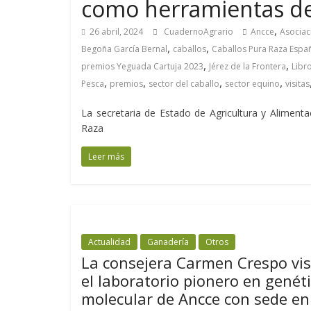
como herramientas de 
,
26 abril, 2024
CuadernoAgrario
Ancce
Asociac
,
,
Begoña García Bernal
caballos
Caballos Pura Raza Espa
,
,
premios Yeguada Cartuja 2023
Jérez de la Frontera
Libr
,
,
,
,
Pesca
premios
sector del caballo
sector equino
visitas
La secretaria de Estado de Agricultura y Alimenta
Raza
Leer más
Actualidad
Ganadería
Otros
La consejera Carmen Crespo vis
el laboratorio pionero en genét
molecular de Ancce con sede en