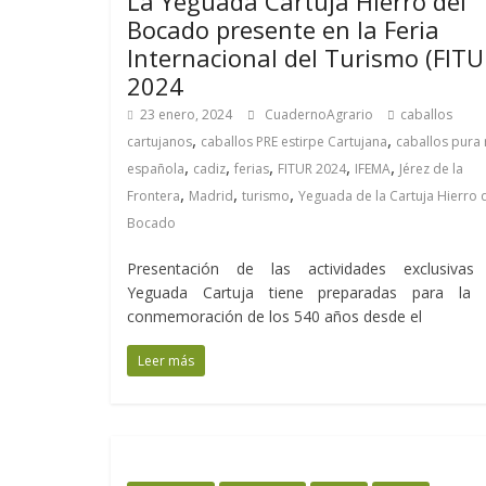
La Yeguada Cartuja Hierro del
Bocado presente en la Feria
Internacional del Turismo (FITU
2024
23 enero, 2024
CuadernoAgrario
caballos
,
,
cartujanos
caballos PRE estirpe Cartujana
caballos pura 
,
,
,
,
,
española
cadiz
ferias
FITUR 2024
IFEMA
Jérez de la
,
,
,
Frontera
Madrid
turismo
Yeguada de la Cartuja Hierro 
Bocado
Presentación de las actividades exclusivas
Yeguada Cartuja tiene preparadas para la 
conmemoración de los 540 años desde el
Leer más