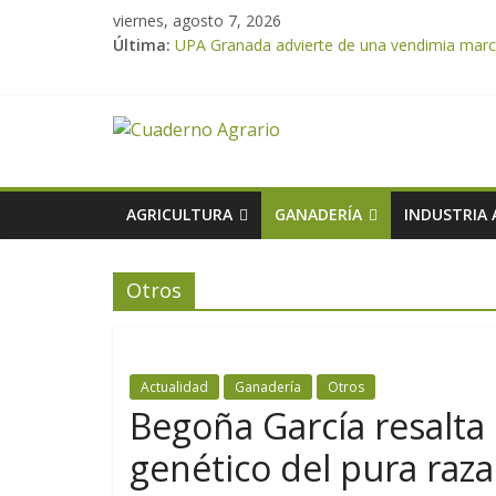
viernes, agosto 7, 2026
Última:
UPA Granada advierte de una vendimia marca
El Ministerio de Agricultura, Pesca y Aliment
ASAJA Almería: las primeras recolecciones d
El Ministerio de Agricultura, Pesca y Alimen
VÍDEO: Promoción y difusión de los valores 
AGRICULTURA
GANADERÍA
INDUSTRIA
Otros
Actualidad
Ganadería
Otros
Begoña García resalta 
genético del pura raza