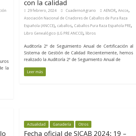
con la calidad
,
,
ción
29 febrero, 2024
CuadernoAgrario
AENOR
Ancce
Asociación Nacional de Criadores de Caballos de Pura Raza
,
,
,
Española (ANCCE)
caballos
Caballos Pura Raza Española PRE
,
Libro Genealógico (LG PRE ANCCE)
libros
Auditoría 2ª de Seguimiento Anual de Certificación al
Sistema de Gestión de Calidad Recientemente, hemos
realizado la Auditoría 2ª de Seguimiento Anual de
euros
de la
Leer más
Actualidad
Ganadería
Otros
lo
Fecha oficial de SICAB 2024: 19 –