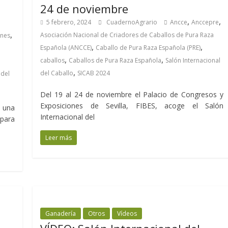
e
24 de noviembre
,
,
5 febrero, 2024
CuadernoAgrario
Ancce
Anccepre
,
Asociación Nacional de Criadores de Caballos de Pura Raza
ones
,
,
Española (ANCCE)
Caballo de Pura Raza Española (PRE)
,
,
caballos
Caballos de Pura Raza Española
Salón Internacional
,
del Caballo
SICAB 2024
 del
Del 19 al 24 de noviembre el Palacio de Congresos y
Exposiciones de Sevilla, FIBES, acoge el Salón
 una
Internacional del
para
Leer más
Ganadería
Otros
Vídeos