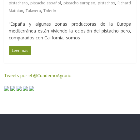
,
,
,
,
pistachero
pistacho español
pistacho europeo
pistachos
Richard
,
,
Matoian
Talavera
Toledo
“España y algunas zonas productoras de la Europa
mediterránea están viviendo la eclosión del pistacho pero,
comparados con California, somos
Leer más
Tweets por el @CuadernoAgrario.