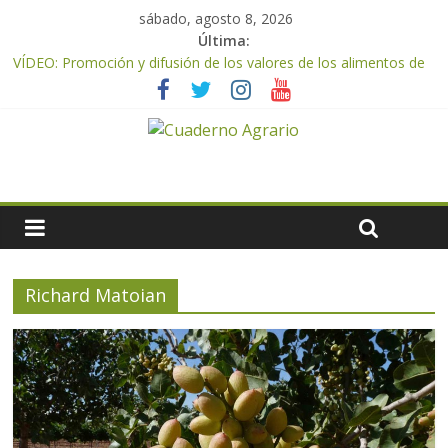
sábado, agosto 8, 2026
Última:
VÍDEO: Promoción y difusión de los valores de los alimentos de
origen cooperativo en escuelas de hostelería
UPA Granada advierte de una vendimia marcada por el
desplome de la demanda, que obligará a muchos viticultores a
dejar la uva en el campo
El Ministerio de Agricultura, Pesca y Alimentación impulsa un
nuevo protocolo de certificación del ibérico para reforzar la
seguridad y la transparencia del sector
ASAJA Almería: las primeras recolecciones de almendra
confirman una cosecha desigual marcada por las inclemencias
meteorológicas y la incertidumbre en los precios
Richard Matoian
El Ministerio de Agricultura, Pesca y Alimentación autoriza el
pago de 85 millones adicionales de ayudas de la PAC de
remanentes disponibles