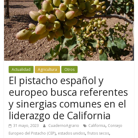
Actualidad
Agricultura
Otros
El pistacho español y
europeo busca referentes
y sinergias comunes en el
liderazgo de California
,
31 mayo, 2023
CuadernoAgrario
California
Consejo
,
,
,
Europeo del Pistacho (CEP)
estados unidos
frutos secos