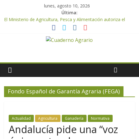
lunes, agosto 10, 2026
Última:
El Ministerio de Agricultura, Pesca y Alimentación autoriza el
pago de 85 millones adicionales de ayudas de la PAC de
remanentes disponibles
El Ministerio de Agricultura, Pesca y Alimentación otorga los
premios Alimentos de España a los mejores quesos 2026
UPA Granada advierte de una vendimia marcada por el
desplome de la demanda, que obligará a muchos viticultores a
dejar la uva en el campo
El Ministerio de Agricultura, Pesca y Alimentación impulsa un
nuevo protocolo de certificación del ibérico para reforzar la
seguridad y la transparencia del sector
Fondo Español de Garantía Agraria (FEGA)
ASAJA Almería: las primeras recolecciones de almendra
confirman una cosecha desigual marcada por las inclemencias
meteorológicas y la incertidumbre en los precios
Actualidad
Agricultura
Ganadería
Normativa
Andalucía pide una “voz