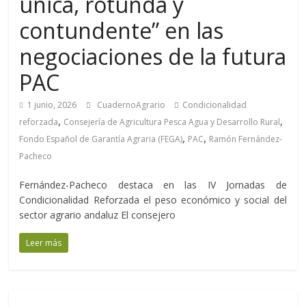
única, rotunda y
contundente” en las
negociaciones de la futura
PAC
1 junio, 2026
CuadernoAgrario
Condicionalidad
,
,
reforzada
Consejería de Agricultura Pesca Agua y Desarrollo Rural
,
,
Fondo Español de Garantía Agraria (FEGA)
PAC
Ramón Fernández-
Pacheco
Fernández-Pacheco destaca en las IV Jornadas de
Condicionalidad Reforzada el peso económico y social del
sector agrario andaluz El consejero
Leer más