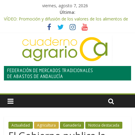
viernes, agosto 7, 2026
Última:
VÍDEO: Promoción y difusión de los valores de los alimentos de
origen cooperativo en escuelas de hostelería
UPA Granada advierte de una vendimia marcada por el
desplome de la demanda, que obligará a muchos viticultores a
dejar la uva en el campo
El Ministerio de Agricultura, Pesca y Alimentación impulsa un
nuevo protocolo de certificación del ibérico para reforzar la
seguridad y la transparencia del sector
ASAJA Almería: las primeras recolecciones de almendra
confirman una cosecha desigual marcada por las inclemencias
meteorológicas y la incertidumbre en los precios
El Ministerio de Agricultura, Pesca y Alimentación autoriza el
pago de 85 millones adicionales de ayudas de la PAC de
remanentes disponibles
Actualidad
Agricultura
Ganadería
Noticia destacada