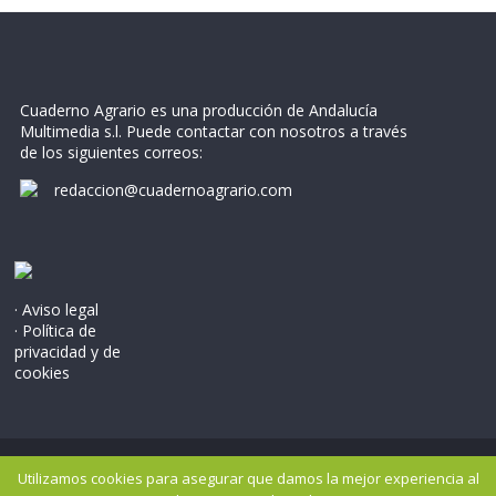
Cuaderno Agrario es una producción de Andalucía
Multimedia s.l. Puede contactar con nosotros a través
de los siguientes correos:
redaccion@cuadernoagrario.com
· Aviso legal
· Política de
privacidad y de
cookies
Copyright © 2026
Cuaderno Agrario
. Todos los derechos
Utilizamos cookies para asegurar que damos la mejor experiencia al
reservados..