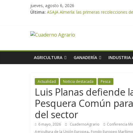
jueves, agosto 6, 2026
Última:
ASAJA Almería: las primeras recolecciones d
El Ministerio de Agricultura, Pesca y Alimen
VÍDEO: Promoción y difusión de los valores 
Cooperativas Agro-alimentarias de Andalucía
ASAJA Almería advierte de la doble amenaza qu
AGRICULTURA
GANADERÍA
INDUSTRIA
Actualidad
Noticia destacada
Pesca
Luis Planas defiende la
Pesquera Común para 
del sector
6 mayo, 2026
CuadernoAgrario
Conferencia Min
,
Agricultura de la Unión Europea
Fondo Europeo Marítimo 