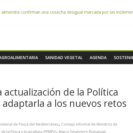
e almendra confirman una cosecha desigual marcada por las inclemenc
tación autoriza el pago de 85 millones adicionales de ayudas de la P
de los alimentos de origen cooperativo en escuelas de hostelería
 celebra la activación del mecanismo de regulación de oferta de acei
e afrontan los cítricos: la clorosis y la caída de los precios
 AGROALIMENTARIA
SANIDAD VEGETAL
AGENDA
SOSTENIB
 actualización de la Política
adaptarla a los nuevos retos
,
isterial de Pesca del Mediterráneo
Consejo informal de Ministros de
,
,
de la Pesca y Acuicultura (FEMPA)
Marco Financiero Plurianual