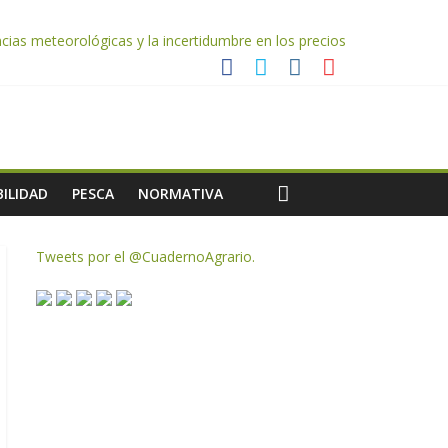
ias meteorológicas y la incertidumbre en los precios
AC de remanentes disponibles
te de oliva para la próxima campaña
ILIDAD
PESCA
NORMATIVA
Tweets por el @CuadernoAgrario.