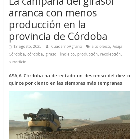
La campaña del girasol
arranca con menos
producción en la
provincia de Córdoba
,
13 agosto, 2025
CuadernoAgrario
alto oleico
Asaja
,
,
,
,
,
,
Córdoba
córdoba
girasol
linoleico
producción
recolección
superficie
ASAJA Córdoba ha detectado un descenso del diez o
quince por ciento en las siembras más tempranas