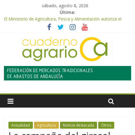
sábado, agosto 8, 2026
Última:
El Ministerio de Agricultura, Pesca y Alimentación autoriza el
pago de 85 millones adicionales de ayudas de la PAC de
remanentes disponibles
El Ministerio de Agricultura, Pesca y Alimentación otorga los
premios Alimentos de España a los mejores quesos 2026
UPA Granada advierte de una vendimia marcada por el
desplome de la demanda, que obligará a muchos viticultores a
dejar la uva en el campo
El Ministerio de Agricultura, Pesca y Alimentación impulsa un
nuevo protocolo de certificación del ibérico para reforzar la
seguridad y la transparencia del sector
ASAJA Almería: las primeras recolecciones de almendra
confirman una cosecha desigual marcada por las inclemencias
meteorológicas y la incertidumbre en los precios
Actualidad
Agricultura
Noticia destacada
Otros