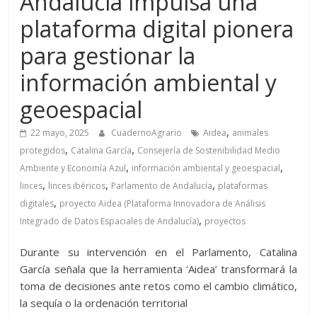
Andalucía impulsa una
plataforma digital pionera
para gestionar la
información ambiental y
geoespacial
,
22 mayo, 2025
CuadernoAgrario
Aidea
animales
,
,
protegidos
Catalina García
Consejería de Sostenibilidad Medio
,
,
Ambiente y Economía Azul
información ambiental y geoespacial
,
,
,
linces
linces ibéricos
Parlamento de Andalucía
plataformas
,
digitales
proyecto Aidea (Plataforma Innovadora de Análisis
,
Integrado de Datos Espaciales de Andalucía)
proyectos
Durante su intervención en el Parlamento, Catalina
García señala que la herramienta ‘Aidea’ transformará la
toma de decisiones ante retos como el cambio climático,
la sequía o la ordenación territorial