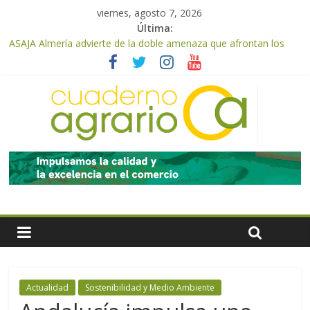
viernes, agosto 7, 2026
Última:
ASAJA Almería advierte de la doble amenaza que afrontan los
cítricos: la clorosis y la caída de los precios
ASAJA Almería: las primeras recolecciones de almendra
confirman una cosecha desigual marcada por las inclemencias
meteorológicas y la incertidumbre en los precios
El Ministerio de Agricultura, Pesca y Alimentación autoriza el
pago de 85 millones adicionales de ayudas de la PAC de
remanentes disponibles
VÍDEO: Promoción y difusión de los valores de los alimentos de
origen cooperativo en escuelas de hostelería
Cooperativas Agro-alimentarias de Andalucía celebra la
activación del mecanismo de regulación de oferta de aceite de
oliva para la próxima campaña
Actualidad
Sostenibilidad y Medio Ambiente