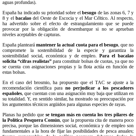
aguas profundas).
España ha indicado su prioridad sobre el
besugo
de las zonas 6, 7 y
8 y el
bacalao
del Oeste de Escocia y el Mar Céltico. Al respecto,
ha advertido sobre el efecto de estrangulamiento que se puede
provocar por la obligación de desembarque si no se aprueban
niveles aceptables de capturas.
España planteará
mantener la actual cuota para el besugo
, que no
compromete la sostenibilidad de la especie y garantiza la
sostenibilidad social, económica y de empleo.
Para el bacalao
solicita “cifras realistas”
para constituir bolsas de cuotas, ya que no
se cuenta con asignaciones propias y la flota actúa en función de
estas bolsas.
En el caso del brosmio, ha propuesto que el TAC se ajuste a la
recomendación científica para
no perjudicar a los pescadores
españoles
, que cuentan con una asignación muy baja que utilizan en
su totalidad. Y, en sentido similar, ha mostrado su preocupación por
los argumentos técnicos argüidos para algunas especies de rayas.
Planas ha pedido que
se tengan más en cuenta los tres pilares de
la Política Pesquera Común
, que la propuesta cita de manera poco
precisa, porque las dimensiones social, económica y de empleo son
fundamentales a la hora de fijar las posibilidades de pesca anuales;