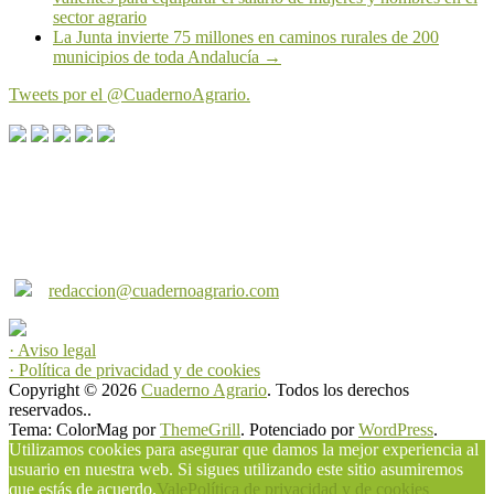
sector agrario
La Junta invierte 75 millones en caminos rurales de 200
municipios de toda Andalucía
→
Tweets por el @CuadernoAgrario.
Cuaderno Agrario es una producción de Andalucía
Multimedia s.l. Puede contactar con nosotros a través de
los siguientes correos:
redaccion@cuadernoagrario.com
· Aviso legal
· Política de privacidad y de cookies
Copyright © 2026
Cuaderno Agrario
. Todos los derechos
reservados..
Tema: ColorMag por
ThemeGrill
. Potenciado por
WordPress
.
Utilizamos cookies para asegurar que damos la mejor experiencia al
usuario en nuestra web. Si sigues utilizando este sitio asumiremos
que estás de acuerdo.
Vale
Política de privacidad y de cookies