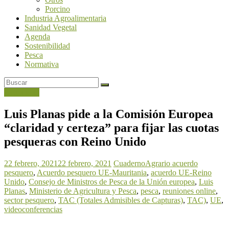
Porcino
Industria Agroalimentaria
Sanidad Vegetal
Agenda
Sostenibilidad
Pesca
Normativa
Actualidad
Luis Planas pide a la Comisión Europea
“claridad y certeza” para fijar las cuotas
pesqueras con Reino Unido
22 febrero, 2021
22 febrero, 2021
CuadernoAgrario
acuerdo
pesquero
,
Acuerdo pesquero UE-Mauritania
,
acuerdo UE-Reino
Unido
,
Consejo de Ministros de Pesca de la Unión europea
,
Luis
Planas
,
Ministerio de Agricultura y Pesca
,
pesca
,
reuniones online
,
sector pesquero
,
TAC (Totales Admisibles de Capturas)
,
TAC)
,
UE
,
videoconferencias