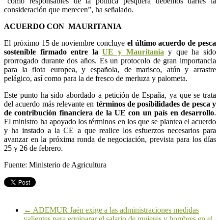
“como responsables de la política pesquera debemos darles la
consideración que merecen”, ha señalado.
ACUERDO CON MAURITANIA
El próximo 15 de noviembre concluye
el último acuerdo de pesca
sostenible firmado entre la
UE y Mauritania
y que ha sido
prorrogado durante dos años. Es un protocolo de gran importancia
para la flota europea, y española, de marisco, atún y arrastre
pelágico, así como para la de fresco de merluza y palometa.
Este punto ha sido abordado a petición de España, ya que se trata
del acuerdo más relevante en
términos de posibilidades de pesca y
de contribución financiera de la UE con un país en desarrollo
.
El ministro ha apoyado los términos en los que se plantea el acuerdo
y ha instado a la CE a que realice los esfuerzos necesarios para
avanzar en la próxima ronda de negociación, prevista para los días
25 y 26 de febrero.
Fuente: Ministerio de Agricultura
←
ADEMUR Jaén exige a las administraciones medidas
valientes para equiparar el salario de mujeres y hombres en el