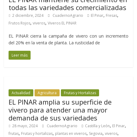
todas las variedades comercializadas
,
,
2 diciembre, 2024
CuadernoAgrario
El Pinar
Fresas
,
,
Frutos Rojos
viveros
Viveros EL PINAR
EL PINAR cierra la campaña de vivero con un incremento
del 20% en la venta de planta. La rusticidad de
Leer más
Actualidad
Agricultura
Frutas y Hortalizas
EL PINAR amplia su superficie de
vivero para atender una mayor
demanda de sus variedades
,
,
28 mayo, 2024
CuadernoAgrario
Castilla y León
El Pinar
,
,
,
,
,
frutas
Frutas y hortalizas
plantas en viveros
Segovia
viveros