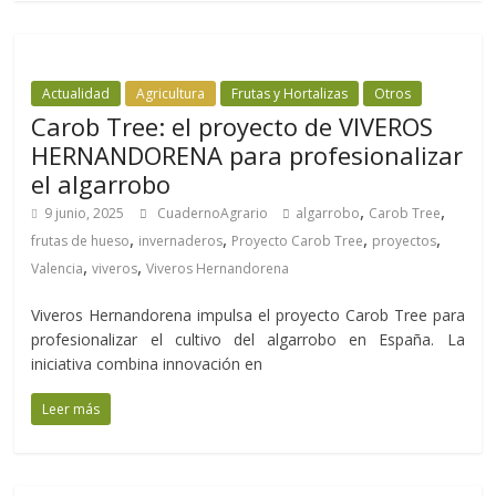
Actualidad
Agricultura
Frutas y Hortalizas
Otros
Carob Tree: el proyecto de VIVEROS
HERNANDORENA para profesionalizar
el algarrobo
,
,
9 junio, 2025
CuadernoAgrario
algarrobo
Carob Tree
,
,
,
,
frutas de hueso
invernaderos
Proyecto Carob Tree
proyectos
,
,
Valencia
viveros
Viveros Hernandorena
Viveros Hernandorena impulsa el proyecto Carob Tree para
profesionalizar el cultivo del algarrobo en España. La
iniciativa combina innovación en
Leer más