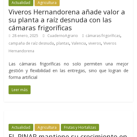
Actualidad
Agricultura
Viveros Hernandorena añade valor a
su planta a raíz desnuda con las
cámaras frigoríficas
,
28 enero, 2025
CuadernoAgrario
cámaras frigoríficas
,
,
,
,
campaña de raíz desnuda
plantas
Valencia
viveros
Viveros
Hernandorena
Las cámaras frigoríficas no solo permiten una mejor
gestión y flexibilidad en las entregas, sino que logran de
forma artificial
Leer más
Actualidad
Agricultura
Frutas y Hortalizas
EL PINAR mantiene su crecimiento en