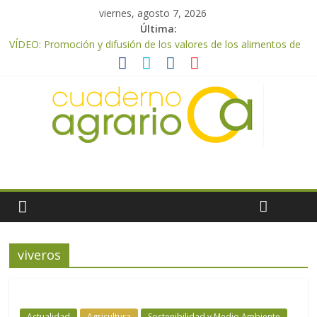
viernes, agosto 7, 2026
Última:
VÍDEO: Promoción y difusión de los valores de los alimentos de
origen cooperativo en escuelas de hostelería
UPA Granada advierte de una vendimia marcada por el
desplome de la demanda, que obligará a muchos viticultores a
dejar la uva en el campo
El Ministerio de Agricultura, Pesca y Alimentación impulsa un
nuevo protocolo de certificación del ibérico para reforzar la
seguridad y la transparencia del sector
ASAJA Almería: las primeras recolecciones de almendra
confirman una cosecha desigual marcada por las inclemencias
meteorológicas y la incertidumbre en los precios
El Ministerio de Agricultura, Pesca y Alimentación autoriza el
pago de 85 millones adicionales de ayudas de la PAC de
remanentes disponibles
viveros
Actualidad
Agricultura
Sostenibilidad y Medio Ambiente