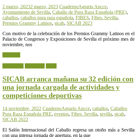
2 marzo, 2023
2 marzo, 2023
CuadernoAgrario
Ancce
,
Ayuntamiento de Sevilla
,
Caballo de Pura Raza Española (PRE)
,
caballos
,
caballos pura raza española
,
FIBES
,
Fibes. Sevilla
,
Premios Grammy Latinos
,
sicab
,
SICAB 2023
Con motivo de la celebración de los Premios Grammy Latinos en el
Palacio de Congresos y Exposiciones de Sevilla el próximo mes de
noviembre, nos
Leer más
Actualidad
Ganadería
Otros
SICAB arranca mañana su 32 edición con
una jornada cargada de actividades y
competiciones deportivas
14 noviembre, 2022
CuadernoAgrario
Ancce
,
caballos
,
Caballos
Pura Raza Española PRE
,
eventos
,
Fibes. Sevilla
,
sevilla
,
sicab
,
SICAB 2022
El Salón Internacional del Caballo regresa un otoño más a Sevilla
con una intensa jornada de apertura, en la que