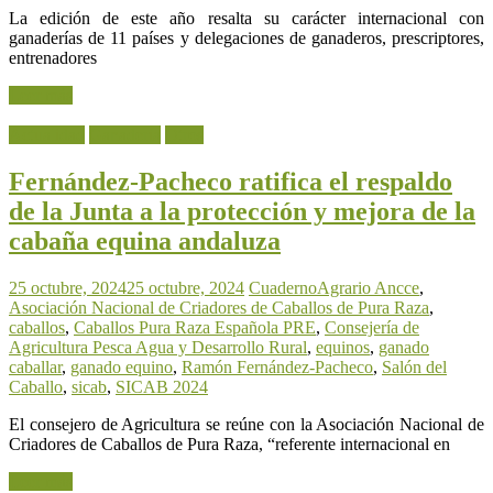
La edición de este año resalta su carácter internacional con
ganaderías de 11 países y delegaciones de ganaderos, prescriptores,
entrenadores
Leer más
Actualidad
Ganadería
Otros
Fernández-Pacheco ratifica el respaldo
de la Junta a la protección y mejora de la
cabaña equina andaluza
25 octubre, 2024
25 octubre, 2024
CuadernoAgrario
Ancce
,
Asociación Nacional de Criadores de Caballos de Pura Raza
,
caballos
,
Caballos Pura Raza Española PRE
,
Consejería de
Agricultura Pesca Agua y Desarrollo Rural
,
equinos
,
ganado
caballar
,
ganado equino
,
Ramón Fernández-Pacheco
,
Salón del
Caballo
,
sicab
,
SICAB 2024
El consejero de Agricultura se reúne con la Asociación Nacional de
Criadores de Caballos de Pura Raza, “referente internacional en
Leer más