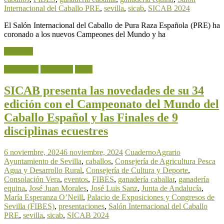
Internacional del Caballo PRE
,
sevilla
,
sicab
,
SICAB 2024
El Salón Internacional del Caballo de Pura Raza Española (PRE) ha
coronado a los nuevos Campeones del Mundo y ha
Leer más
Actualidad
Ganadería
Otros
SICAB presenta las novedades de su 34
edición con el Campeonato del Mundo del
Caballo Español y las Finales de 9
disciplinas ecuestres
6 noviembre, 2024
6 noviembre, 2024
CuadernoAgrario
Ayuntamiento de Sevilla
,
caballos
,
Consejería de Agricultura Pesca
Agua y Desarrollo Rural
,
Consejería de Cultura y Deporte
,
Consolación Vera
,
eventos
,
FIBES
,
ganadería caballar
,
ganadería
equina
,
José Juan Morales
,
José Luis Sanz
,
Junta de Andalucía
,
María Esperanza O’Neill
,
Palacio de Exposiciones y Congresos de
Sevilla (FIBES)
,
presentaciones
,
Salón Internacional del Caballo
PRE
,
sevilla
,
sicab
,
SICAB 2024