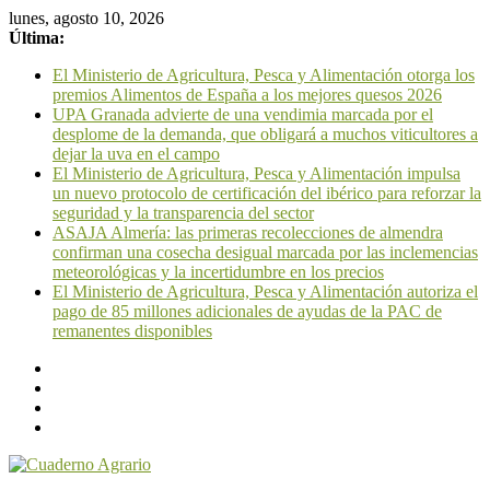
lunes, agosto 10, 2026
Última:
El Ministerio de Agricultura, Pesca y Alimentación otorga los
premios Alimentos de España a los mejores quesos 2026
UPA Granada advierte de una vendimia marcada por el
desplome de la demanda, que obligará a muchos viticultores a
dejar la uva en el campo
El Ministerio de Agricultura, Pesca y Alimentación impulsa
un nuevo protocolo de certificación del ibérico para reforzar la
seguridad y la transparencia del sector
ASAJA Almería: las primeras recolecciones de almendra
confirman una cosecha desigual marcada por las inclemencias
meteorológicas y la incertidumbre en los precios
El Ministerio de Agricultura, Pesca y Alimentación autoriza el
pago de 85 millones adicionales de ayudas de la PAC de
remanentes disponibles