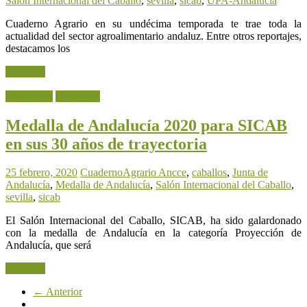
Salón Internacional del Caballo
,
sevilla
,
sicab
,
UPA-Andalucía
Cuaderno Agrario en su undécima temporada te trae toda la
actualidad del sector agroalimentario andaluz. Entre otros reportajes,
destacamos los
Leer más
Actualidad
Ganadería
Medalla de Andalucía 2020 para SICAB
en sus 30 años de trayectoria
25 febrero, 2020
CuadernoAgrario
Ancce
,
caballos
,
Junta de
Andalucía
,
Medalla de Andalucía
,
Salón Internacional del Caballo
,
sevilla
,
sicab
El Salón Internacional del Caballo, SICAB, ha sido galardonado
con la medalla de Andalucía en la categoría Proyección de
Andalucía, que será
Leer más
← Anterior