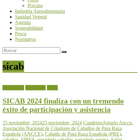
Porcino
Industria Agroalimentaria
Sanidad Vegetal
Agenda
Sostenibilidad
Pesca
Normativa
sicab
Actualidad
Ganadería
Otros
SICAB 2024 finaliza con un tremendo
éxito de participación y asistencia
25 noviembre, 2024
25 noviembre, 2024
CuadernoAgrario
Ancce
,
Asociación Nacional de Criadores de Caballos de Pura Raza
Española (ANCCE)
,
Caballo de Pura Raza Española (PRE)
,
caballos
,
FIBES
,
ganadería caballar
,
ganadería equina
,
Salón