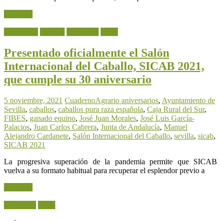
Leer más
Actualidad
Agenda
Ganadería
Otros
Presentado oficialmente el Salón
Internacional del Caballo, SICAB 2021,
que cumple su 30 aniversario
5 noviembre, 2021
CuadernoAgrario
aniversarios
,
Ayuntamiento de
Sevilla
,
caballos
,
caballos pura raza española
,
Caja Rural del Sur
,
FIBES
,
ganado equino
,
José Juan Morales
,
José Luis García-
Palacios
,
Juan Carlos Cabrera
,
Junta de Andalucía
,
Manuel
Alejandro Cardanete
,
Salón Internacional del Caballo
,
sevilla
,
sicab
,
SICAB 2021
La progresiva superación de la pandemia permite que SICAB
vuelva a su formato habitual para recuperar el esplendor previo a
Leer más
Ganadería
Otros