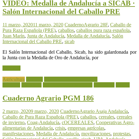
VÍDEO: Medalla de Andalucía a SICAB ·
Salón Internacional del Caballo PRE
11 marzo, 2020
11 marzo, 2020
CuadernoAgrario
28F
,
Caballo de
Pura Raza Española (PRE)
,
caballos
,
caballos pura raza española
,
Juan Marín
,
Junta de Andalucía
,
Medalla de Andalucía
,
Salón
Internacional del Caballo PRE
,
sicab
El Salón Internacional del Caballo, Sicab, ha sido galardonada por
la Junta con la Medalla de Oro de Andalucía, por
Leer más
Agricultura
Cereales
CUATRO PROGRAMAS
SLIDER
Ganadería
Industria Agroalimentaria
Programas
Vídeos
Cuaderno Agrario PGM 186
2 marzo, 2020
9 marzo, 2020
CuadernoAgrario
Asaja Andalucía
,
Caballo de Pura Raza Española (PRE)
,
caballos
,
cereales
,
cereales
de invierno
,
Coag-Andalucía
,
cOCEREALES
,
Cooperativas Agro-
alimentarias de Andalucía
,
crisis
,
empresas agrícolas
,
manifestaciones
,
Medalla de Andalucía
,
movilizaciones
,
protestas
,