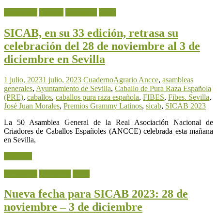
Actualidad
Agenda
Ganadería
Otros
SICAB, en su 33 edición, retrasa su
celebración del 28 de noviembre al 3 de
diciembre en Sevilla
1 julio, 2023
1 julio, 2023
CuadernoAgrario
Ancce
,
asambleas
generales
,
Ayuntamiento de Sevilla
,
Caballo de Pura Raza Española
(PRE)
,
caballos
,
caballos pura raza española
,
FIBES
,
Fibes. Sevilla
,
José Juan Morales
,
Premios Grammy Latinos
,
sicab
,
SICAB 2023
La 50 Asamblea General de la Real Asociación Nacional de
Criadores de Caballos Españoles (ANCCE) celebrada esta mañana
en Sevilla,
Leer más
Actualidad
Ganadería
Otros
Nueva fecha para SICAB 2023: 28 de
noviembre – 3 de diciembre