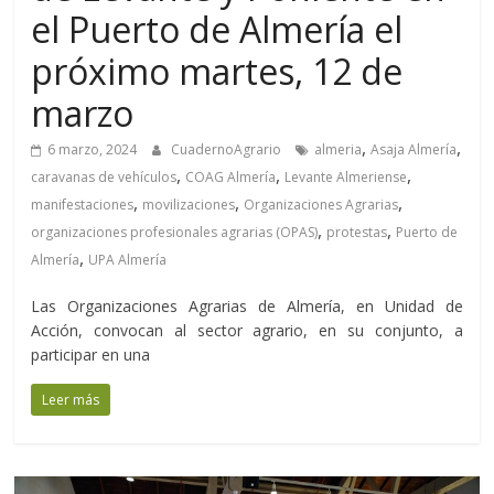
el Puerto de Almería el
próximo martes, 12 de
marzo
,
,
6 marzo, 2024
CuadernoAgrario
almeria
Asaja Almería
,
,
,
caravanas de vehículos
COAG Almería
Levante Almeriense
,
,
,
manifestaciones
movilizaciones
Organizaciones Agrarias
,
,
organizaciones profesionales agrarias (OPAS)
protestas
Puerto de
,
Almería
UPA Almería
Las Organizaciones Agrarias de Almería, en Unidad de
Acción, convocan al sector agrario, en su conjunto, a
participar en una
Leer más