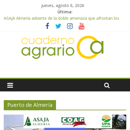
jueves, agosto 6, 2026
Última:
ASAJA Almería advierte de la doble amenaza que afrontan los
cítricos: la clorosis y la caída de los precios
ASAJA Almería: las primeras recolecciones de almendra
confirman una cosecha desigual marcada por las inclemencias
meteorológicas y la incertidumbre en los precios
El Ministerio de Agricultura, Pesca y Alimentación autoriza el
pago de 85 millones adicionales de ayudas de la PAC de
remanentes disponibles
VÍDEO: Promoción y difusión de los valores de los alimentos de
origen cooperativo en escuelas de hostelería
Cooperativas Agro-alimentarias de Andalucía celebra la
activación del mecanismo de regulación de oferta de aceite de
oliva para la próxima campaña
Puerto de Almería