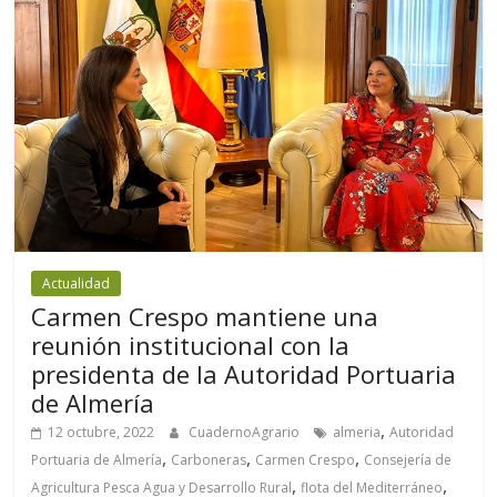
Actualidad
Carmen Crespo mantiene una
reunión institucional con la
presidenta de la Autoridad Portuaria
de Almería
,
12 octubre, 2022
CuadernoAgrario
almeria
Autoridad
,
,
,
Portuaria de Almería
Carboneras
Carmen Crespo
Consejería de
,
,
Agricultura Pesca Agua y Desarrollo Rural
flota del Mediterráneo