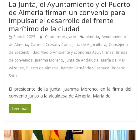
La Junta, el Ayuntamiento y el Puerto
de Almería firman un convenio para
impulsar el desarrollo del frente
marítimo de la ciudad
,
3 abril, 2023
CuadernoAgrario
almeria
Ayuntamiento
,
,
,
de Almería
Carmen Crespo
Consejería de Agricultura
Consejería
,
,
de Sostenibilidad Medio Ambiente y Economía Azul
firmas
firmas
,
,
,
de convenios
Juanma Moreno
Junta de Andalucía
María del Mar
,
,
,
Vázquez
Puerto de Almería
Ramón Fernández-Pacheco
Rosario
Soto
El presidente de la Junta, Juanma Moreno, en la firma del
convenio junto a la alcaldesa de Almería, María del
Leer más