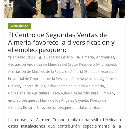
Actualidad
El Centro de Segundas Ventas de
Almería favorece la diversificación y
el empleo pesquero
,
,
14 junio, 2023
CuadernoAgrario
almeria
Andmupes
,
Asociación Andaluza de Mujeres del Sector Pesquero (Andmupes)
,
Asociación de Mujeres de la Pesca de Almería (Galatea)
Asociación
,
Provincial de Empresas de la Pesca de Almería (Asopesca)
Carmen
,
,
Crespo
Centro de Segundas Ventas del Puerto de Almería
,
,
Consejería de Agricultura Pesca Agua y Desarrollo Rural
Empleo
,
,
empleo pesquero
María de los Ángeles Cayuela
Puerto de
,
,
,
Almería
Rosario Soto
sector pesquero andaluz
visitas
La consejera Carmen Crespo realiza una visita técnica a
estas instalaciones que contribuirán especialmente a la