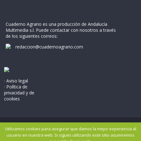
Cuaderno Agrario es una producción de Andalucía
Multimedia s.l. Puede contactar con nosotros a través
de los siguientes correos:
redaccion@cuadernoagrario.com
· Aviso legal
· Política de
privacidad y de
cookies
Copyright © 2026
Cuaderno Agrario
. Todos los derechos
Utilizamos cookies para asegurar que damos la mejor experiencia al
reservados..
usuario en nuestra web. Si sigues utilizando este sitio asumiremos
Tema: ColorMag por
ThemeGrill
. Potenciado por
WordPress
.