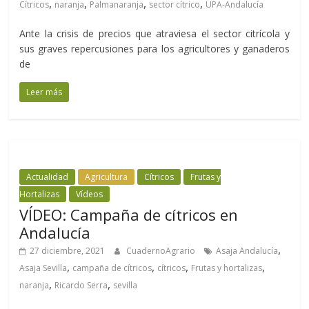
,
,
,
,
Cítricos
naranja
Palmanaranja
sector cítrico
UPA-Andalucía
Ante la crisis de precios que atraviesa el sector citrícola y
sus graves repercusiones para los agricultores y ganaderos
de
Leer más
Actualidad
Agricultura
Cítricos
Frutas y
Hortalizas
Vídeos
VÍDEO: Campaña de cítricos en
Andalucía
,
27 diciembre, 2021
CuadernoAgrario
Asaja Andalucía
,
,
,
,
Asaja Sevilla
campaña de cítricos
cítricos
Frutas y hortalizas
,
,
naranja
Ricardo Serra
sevilla