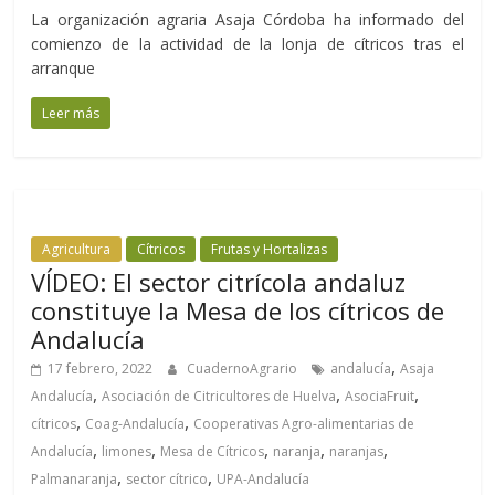
La organización agraria Asaja Córdoba ha informado del
comienzo de la actividad de la lonja de cítricos tras el
arranque
Leer más
Agricultura
Cítricos
Frutas y Hortalizas
VÍDEO: El sector citrícola andaluz
constituye la Mesa de los cítricos de
Andalucía
,
17 febrero, 2022
CuadernoAgrario
andalucía
Asaja
,
,
,
Andalucía
Asociación de Citricultores de Huelva
AsociaFruit
,
,
cítricos
Coag-Andalucía
Cooperativas Agro-alimentarias de
,
,
,
,
,
Andalucía
limones
Mesa de Cítricos
naranja
naranjas
,
,
Palmanaranja
sector cítrico
UPA-Andalucía