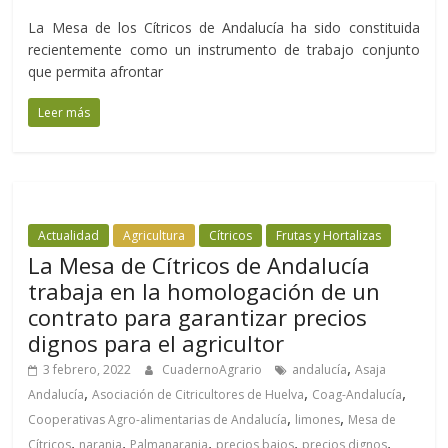
La Mesa de los Cítricos de Andalucía ha sido constituida
recientemente como un instrumento de trabajo conjunto
que permita afrontar
Leer más
Actualidad
Agricultura
Cítricos
Frutas y Hortalizas
La Mesa de Cítricos de Andalucía
trabaja en la homologación de un
contrato para garantizar precios
dignos para el agricultor
,
3 febrero, 2022
CuadernoAgrario
andalucía
Asaja
,
,
,
Andalucía
Asociación de Citricultores de Huelva
Coag-Andalucía
,
,
Cooperativas Agro-alimentarias de Andalucía
limones
Mesa de
,
,
,
,
,
Cítricos
naranja
Palmanaranja
precios bajos
precios dignos