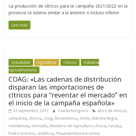
La producción de cítricos para la campaña 2021/2022 en la
provincia se estima similar a la anterior o incluso inferior
Leer más
Actualidad
Agricultura
Cítricos
Industria
Agroalimentaria
COAG: «Las cadenas de distribución
disparan las importaciones de
cítricos para “reventar el mercado” en
el inicio de la campaña española»
,
23 septiembre, 2021
CuadernoAgrario
aforo de cítricos
,
,
,
,
,
,
campañas
cítricos
coag
fitosanitarios
limón
Mancha Negra
,
,
,
,
mandarinas
mercado
Ministerio de Agricultura y Pesca
naranja
,
,
Pedro Gomáriz
sudafrica
Thaumatotibia leucotreta