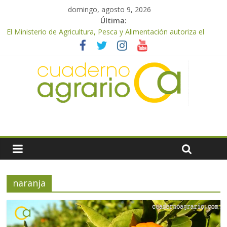
domingo, agosto 9, 2026
Última:
El Ministerio de Agricultura, Pesca y Alimentación autoriza el
pago de 85 millones adicionales de ayudas de la PAC de
remanentes disponibles
El Ministerio de Agricultura, Pesca y Alimentación otorga los
premios Alimentos de España a los mejores quesos 2026
UPA Granada advierte de una vendimia marcada por el
desplome de la demanda, que obligará a muchos viticultores a
dejar la uva en el campo
El Ministerio de Agricultura, Pesca y Alimentación impulsa un
nuevo protocolo de certificación del ibérico para reforzar la
seguridad y la transparencia del sector
ASAJA Almería: las primeras recolecciones de almendra
confirman una cosecha desigual marcada por las inclemencias
meteorológicas y la incertidumbre en los precios
naranja