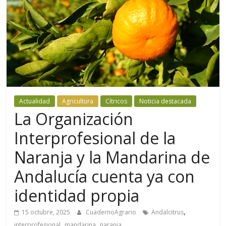
Actualidad
Agricultura
Cítricos
Noticia destacada
La Organización
Interprofesional de la
Naranja y la Mandarina de
Andalucía cuenta ya con
identidad propia
,
15 octubre, 2025
CuadernoAgrario
Andalcitrus
,
,
interprofesional
mandarina
naranja