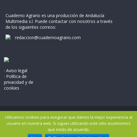
Cuaderno Agrario es una producción de Andalucía
Multimedia s.l. Puede contactar con nosotros a través
de los siguientes correos:
redaccion@cuadernoagrario.com
· Aviso legal
· Política de
privacidad y de
cookies
Copyright © 2026
Cuaderno Agrario
. Todos los derechos
Utilizamos cookies para asegurar que damos la mejor experiencia al
reservados..
usuario en nuestra web. Si sigues utilizando este sitio asumiremos
Tema: ColorMag por
ThemeGrill
. Potenciado por
WordPress
.
que estás de acuerdo.