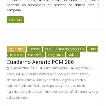
conocer las previsiones de cosecha de cítricos para la
campaña
Leer más
Agricultura
Cítricos
CUATRO PROGRAMAS SLIDER
Frutas
y Hortalizas
Ganadería
Programas
Vídeos
Cuaderno Agrario PGM 286
,
28 noviembre, 2022
CuadernoAgrario
Agrizama SL
,
,
,
Asaja Sevilla
Autoridad Portuaria de Sevilla
Carmen Crespo
,
,
,
,
,
cítricos
fertilizantes
Frutas y hortalizas
logística
naranja
,
,
Parlamento de Andalucía
presupuestos
Presupuestos de
,
,
,
Agricultura Andalucía 2023
Puerto de Sevilla
Rafael Carmona
Vega
del Guadalquivir