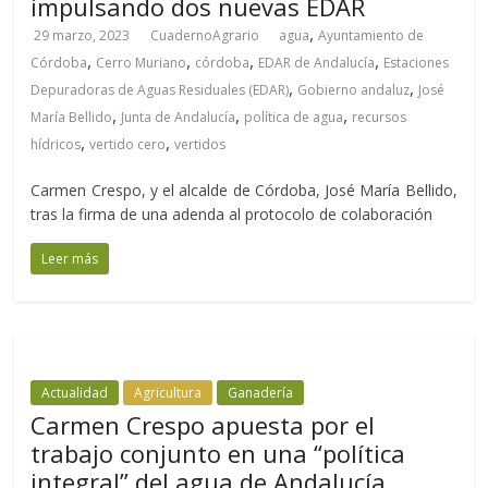
impulsando dos nuevas EDAR
,
29 marzo, 2023
CuadernoAgrario
agua
Ayuntamiento de
,
,
,
,
Córdoba
Cerro Muriano
córdoba
EDAR de Andalucía
Estaciones
,
,
Depuradoras de Aguas Residuales (EDAR)
Gobierno andaluz
José
,
,
,
María Bellido
Junta de Andalucía
política de agua
recursos
,
,
hídricos
vertido cero
vertidos
Carmen Crespo, y el alcalde de Córdoba, José María Bellido,
tras la firma de una adenda al protocolo de colaboración
Leer más
Actualidad
Agricultura
Ganadería
Carmen Crespo apuesta por el
trabajo conjunto en una “política
integral” del agua de Andalucía