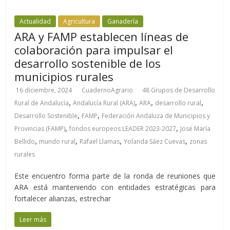
Actualidad
Agricultura
Ganadería
ARA y FAMP establecen líneas de
colaboración para impulsar el
desarrollo sostenible de los
municipios rurales
16 diciembre, 2024
CuadernoAgrario
48 Grupos de Desarrollo
,
,
,
,
Rural de Andalucía
Andalucía Rural (ARA)
ARA
desarrollo rural
,
,
Desarrollo Sostenible
FAMP
Federación Andaluza de Municipios y
,
,
Provincias (FAMP)
fondos europeos LEADER 2023-2027
José María
,
,
,
,
Bellido
mundo rural
Rafael Llamas
Yolanda Sáez Cuevas
zonas
rurales
Este encuentro forma parte de la ronda de reuniones que
ARA está manteniendo con entidades estratégicas para
fortalecer alianzas, estrechar
Leer más