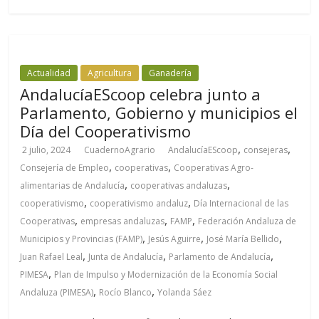
Actualidad
Agricultura
Ganadería
AndalucíaEScoop celebra junto a
Parlamento, Gobierno y municipios el
Día del Cooperativismo
,
,
2 julio, 2024
CuadernoAgrario
AndalucíaEScoop
consejeras
,
,
Consejería de Empleo
cooperativas
Cooperativas Agro-
,
,
alimentarias de Andalucía
cooperativas andaluzas
,
,
cooperativismo
cooperativismo andaluz
Día Internacional de las
,
,
,
Cooperativas
empresas andaluzas
FAMP
Federación Andaluza de
,
,
,
Municipios y Provincias (FAMP)
Jesús Aguirre
José María Bellido
,
,
,
Juan Rafael Leal
Junta de Andalucía
Parlamento de Andalucía
,
PIMESA
Plan de Impulso y Modernización de la Economía Social
,
,
Andaluza (PIMESA)
Rocío Blanco
Yolanda Sáez