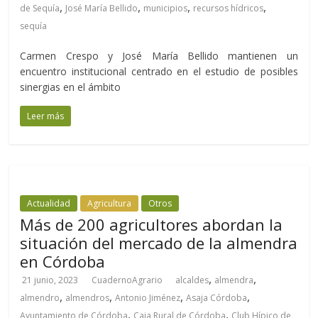
,
,
,
,
de Sequía
José María Bellido
municipios
recursos hídricos
sequía
Carmen Crespo y José María Bellido mantienen un
encuentro institucional centrado en el estudio de posibles
sinergias en el ámbito
Leer más
Actualidad
Agricultura
Otros
Más de 200 agricultores abordan la
situación del mercado de la almendra
en Córdoba
,
,
21 junio, 2023
CuadernoAgrario
alcaldes
almendra
,
,
,
,
almendro
almendros
Antonio Jiménez
Asaja Córdoba
,
,
Ayuntamiento de Córdoba
Caja Rural de Córdoba
Club Hípico de