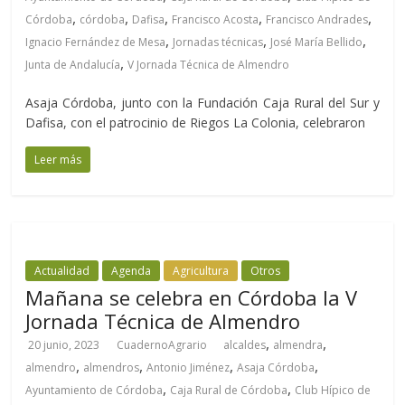
,
,
,
,
,
Córdoba
córdoba
Dafisa
Francisco Acosta
Francisco Andrades
,
,
,
Ignacio Fernández de Mesa
Jornadas técnicas
José María Bellido
,
Junta de Andalucía
V Jornada Técnica de Almendro
Asaja Córdoba, junto con la Fundación Caja Rural del Sur y
Dafisa, con el patrocinio de Riegos La Colonia, celebraron
Leer más
Actualidad
Agenda
Agricultura
Otros
Mañana se celebra en Córdoba la V
Jornada Técnica de Almendro
,
,
20 junio, 2023
CuadernoAgrario
alcaldes
almendra
,
,
,
,
almendro
almendros
Antonio Jiménez
Asaja Córdoba
,
,
Ayuntamiento de Córdoba
Caja Rural de Córdoba
Club Hípico de