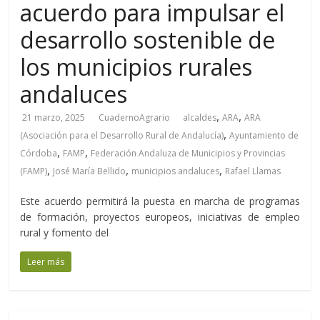
acuerdo para impulsar el
desarrollo sostenible de
los municipios rurales
andaluces
,
,
21 marzo, 2025
CuadernoAgrario
alcaldes
ARA
ARA
,
(Asociación para el Desarrollo Rural de Andalucía)
Ayuntamiento de
,
,
Córdoba
FAMP
Federación Andaluza de Municipios y Provincias
,
,
,
(FAMP)
José María Bellido
municipios andaluces
Rafael Llamas
Este acuerdo permitirá la puesta en marcha de programas
de formación, proyectos europeos, iniciativas de empleo
rural y fomento del
Leer más