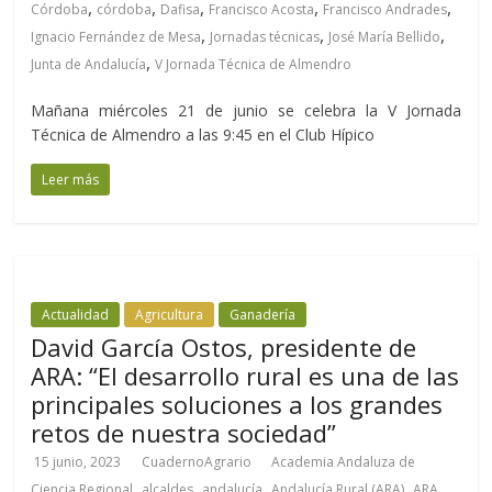
,
,
,
,
,
Córdoba
córdoba
Dafisa
Francisco Acosta
Francisco Andrades
,
,
,
Ignacio Fernández de Mesa
Jornadas técnicas
José María Bellido
,
Junta de Andalucía
V Jornada Técnica de Almendro
Mañana miércoles 21 de junio se celebra la V Jornada
Técnica de Almendro a las 9:45 en el Club Hípico
Leer más
Actualidad
Agricultura
Ganadería
David García Ostos, presidente de
ARA: “El desarrollo rural es una de las
principales soluciones a los grandes
retos de nuestra sociedad”
15 junio, 2023
CuadernoAgrario
Academia Andaluza de
,
,
,
,
,
Ciencia Regional
alcaldes
andalucía
Andalucía Rural (ARA)
ARA