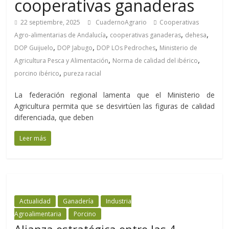
cooperativas ganaderas
22 septiembre, 2025
CuadernoAgrario
Cooperativas
,
,
,
Agro-alimentarias de Andalucía
cooperativas ganaderas
dehesa
,
,
,
DOP Guijuelo
DOP Jabugo
DOP LOs Pedroches
Ministerio de
,
,
Agricultura Pesca y Alimentación
Norma de calidad del ibérico
,
porcino ibérico
pureza racial
La federación regional lamenta que el Ministerio de
Agricultura permita que se desvirtúen las figuras de calidad
diferenciada, que deben
Leer más
Actualidad
Ganadería
Industria
Agroalimentaria
Porcino