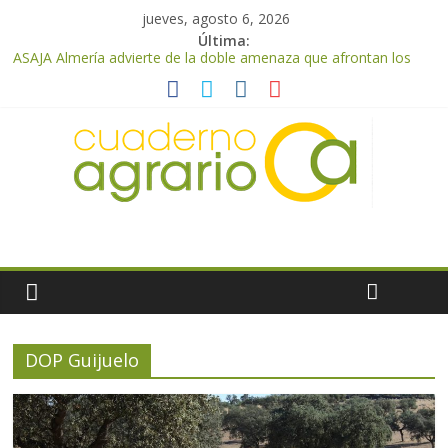
jueves, agosto 6, 2026
Última:
ASAJA Almería advierte de la doble amenaza que afrontan los
cítricos: la clorosis y la caída de los precios
ASAJA Almería: las primeras recolecciones de almendra
confirman una cosecha desigual marcada por las inclemencias
meteorológicas y la incertidumbre en los precios
El Ministerio de Agricultura, Pesca y Alimentación autoriza el
pago de 85 millones adicionales de ayudas de la PAC de
remanentes disponibles
VÍDEO: Promoción y difusión de los valores de los alimentos de
origen cooperativo en escuelas de hostelería
Cooperativas Agro-alimentarias de Andalucía celebra la
activación del mecanismo de regulación de oferta de aceite de
oliva para la próxima campaña
DOP Guijuelo