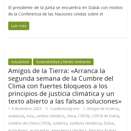
El presidente de la Junta se encuentra en Dubái con motivo
de la Conferencia de las Naciones Unidas sobre el
Leer más
Actualidad
Sostenibilidad y Medio Ambiente
Amigos de la Tierra: «Arranca la
segunda semana de la Cumbre del
Clima con fuertes bloqueos a los
principios de justicia climática y un
texto abierto a las falsas soluciones»
,
8 diciembre, 2023
CuadernoAgrario
Amigos de la tierra
,
,
,
,
,
,
andalucía
Asia
cambio climático
clima
COP28
COP28 de Dubái
,
,
,
,
Cumbre del Clima COP28
cumbres
cumbres climáticas
Dubai
,
,
,
ecologismo
ecologistas
emergencia climática
Emiratos Árabes