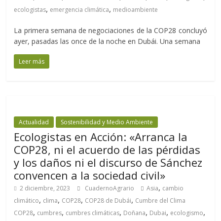
,
,
ecologistas
emergencia climática
medioambiente
La primera semana de negociaciones de la COP28 concluyó
ayer, pasadas las once de la noche en Dubái. Una semana
Leer más
Actualidad
Sostenibilidad y Medio Ambiente
Ecologistas en Acción: «Arranca la
COP28, ni el acuerdo de las pérdidas
y los daños ni el discurso de Sánchez
convencen a la sociedad civil»
,
2 diciembre, 2023
CuadernoAgrario
Asia
cambio
,
,
,
,
climático
clima
COP28
COP28 de Dubái
Cumbre del Clima
,
,
,
,
,
,
COP28
cumbres
cumbres climáticas
Doñana
Dubai
ecologismo