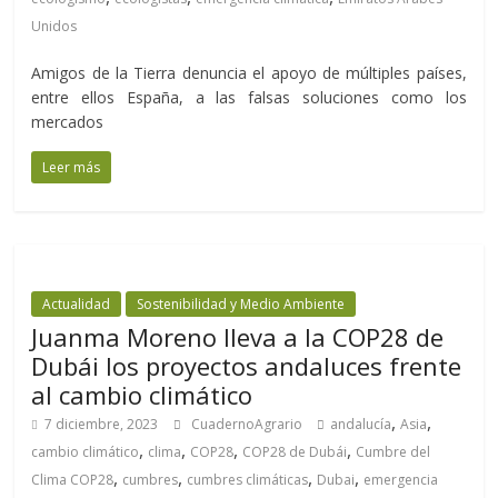
Unidos
Amigos de la Tierra denuncia el apoyo de múltiples países,
entre ellos España, a las falsas soluciones como los
mercados
Leer más
Actualidad
Sostenibilidad y Medio Ambiente
Juanma Moreno lleva a la COP28 de
Dubái los proyectos andaluces frente
al cambio climático
,
,
7 diciembre, 2023
CuadernoAgrario
andalucía
Asia
,
,
,
,
cambio climático
clima
COP28
COP28 de Dubái
Cumbre del
,
,
,
,
Clima COP28
cumbres
cumbres climáticas
Dubai
emergencia