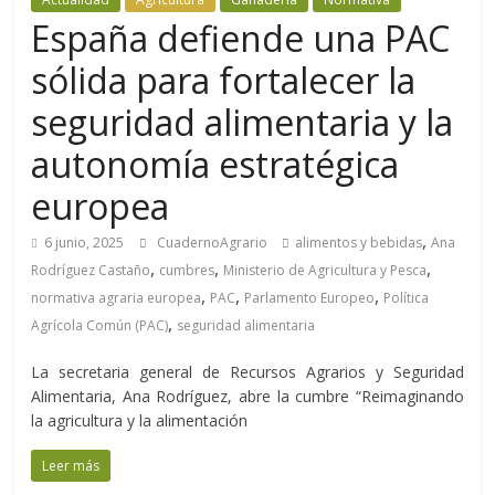
España defiende una PAC
sólida para fortalecer la
seguridad alimentaria y la
autonomía estratégica
europea
,
6 junio, 2025
CuadernoAgrario
alimentos y bebidas
Ana
,
,
,
Rodríguez Castaño
cumbres
Ministerio de Agricultura y Pesca
,
,
,
normativa agraria europea
PAC
Parlamento Europeo
Política
,
Agrícola Común (PAC)
seguridad alimentaria
La secretaria general de Recursos Agrarios y Seguridad
Alimentaria, Ana Rodríguez, abre la cumbre “Reimaginando
la agricultura y la alimentación
Leer más