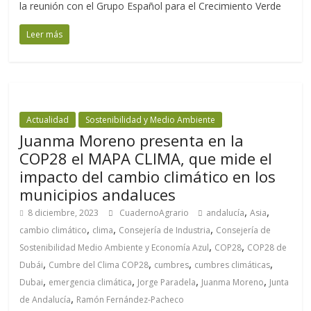
la reunión con el Grupo Español para el Crecimiento Verde
Leer más
Actualidad
Sostenibilidad y Medio Ambiente
Juanma Moreno presenta en la
COP28 el MAPA CLIMA, que mide el
impacto del cambio climático en los
municipios andaluces
,
,
8 diciembre, 2023
CuadernoAgrario
andalucía
Asia
,
,
,
cambio climático
clima
Consejería de Industria
Consejería de
,
,
Sostenibilidad Medio Ambiente y Economía Azul
COP28
COP28 de
,
,
,
,
Dubái
Cumbre del Clima COP28
cumbres
cumbres climáticas
,
,
,
,
Dubai
emergencia climática
Jorge Paradela
Juanma Moreno
Junta
,
de Andalucía
Ramón Fernández-Pacheco