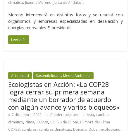
,
,
climática
Juanma Moreno
Junta de Andalucía
Moreno intervendrá en distintos foros y se reunirá con
organismos y empresas especializadas en desalación y
energías renovables El presidente
Leer más
Actualidad
Sostenibilidad y Medio Ambiente
Ecologistas en Acción: «La COP28
logra cerrar su primera semana
mediante un borrador de acuerdo
con algún avance y varios bloqueos»
,
7 diciembre, 2023
CuadernoAgrario
Asia
cambio
,
,
,
,
climático
clima
COP28
COP28 de Dubái
Cumbre del Clima
,
,
,
,
,
,
COP28
cumbres
cumbres climáticas
Doñana
Dubai
ecologismo