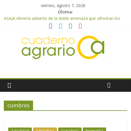
viernes, agosto 7, 2026
Última:
ASAJA Almería advierte de la doble amenaza que afrontan los
cítricos: la clorosis y la caída de los precios
ASAJA Almería: las primeras recolecciones de almendra
confirman una cosecha desigual marcada por las inclemencias
meteorológicas y la incertidumbre en los precios
El Ministerio de Agricultura, Pesca y Alimentación autoriza el
pago de 85 millones adicionales de ayudas de la PAC de
remanentes disponibles
VÍDEO: Promoción y difusión de los valores de los alimentos de
origen cooperativo en escuelas de hostelería
Cooperativas Agro-alimentarias de Andalucía celebra la
activación del mecanismo de regulación de oferta de aceite de
oliva para la próxima campaña
cumbres
Actualidad
Agricultura
Ganadería
Normativa