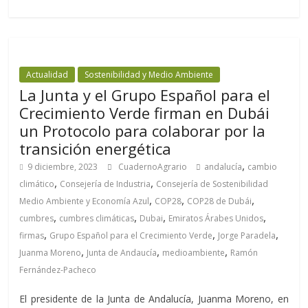
Actualidad
Sostenibilidad y Medio Ambiente
La Junta y el Grupo Español para el
Crecimiento Verde firman en Dubái
un Protocolo para colaborar por la
transición energética
,
9 diciembre, 2023
CuadernoAgrario
andalucía
cambio
,
,
climático
Consejería de Industria
Consejería de Sostenibilidad
,
,
,
Medio Ambiente y Economía Azul
COP28
COP28 de Dubái
,
,
,
,
cumbres
cumbres climáticas
Dubai
Emiratos Árabes Unidos
,
,
,
firmas
Grupo Español para el Crecimiento Verde
Jorge Paradela
,
,
,
Juanma Moreno
Junta de Andaucía
medioambiente
Ramón
Fernández-Pacheco
El presidente de la Junta de Andalucía, Juanma Moreno, en