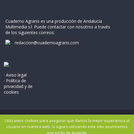
Cuaderno Agrario es una producción de Andalucía
Multimedia s.l. Puede contactar con nosotros a través
de los siguientes correos:
redaccion@cuadernoagrario.com
· Aviso legal
· Política de
privacidad y de
cookies
Copyright © 2026
Cuaderno Agrario
. Todos los derechos
Utilizamos cookies para asegurar que damos la mejor experiencia al
reservados..
usuario en nuestra web. Si sigues utilizando este sitio asumiremos
Tema: ColorMag por
ThemeGrill
. Potenciado por
WordPress
.
que estás de acuerdo.