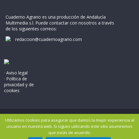
Cuaderno Agrario es una producción de Andalucía
Multimedia s.l. Puede contactar con nosotros a través
de los siguientes correos:
redaccion@cuadernoagrario.com
· Aviso legal
· Política de
privacidad y de
cookies
Copyright © 2026
Cuaderno Agrario
. Todos los derechos
Utilizamos cookies para asegurar que damos la mejor experiencia al
reservados..
usuario en nuestra web. Si sigues utilizando este sitio asumiremos
Tema: ColorMag por
ThemeGrill
. Potenciado por
WordPress
.
que estás de acuerdo.