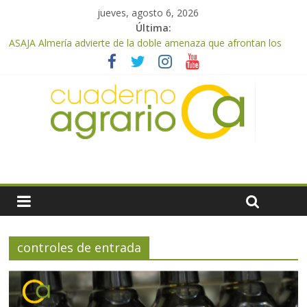
jueves, agosto 6, 2026
Última:
ASAJA Almería advierte de la doble amenaza que afrontan los
cítricos: la clorosis y la caída de los precios
ASAJA Almería: las primeras recolecciones de almendra
confirman una cosecha desigual marcada por las inclemencias
meteorológicas y la incertidumbre en los precios
El Ministerio de Agricultura, Pesca y Alimentación autoriza el
pago de 85 millones adicionales de ayudas de la PAC de
remanentes disponibles
VÍDEO: Promoción y difusión de los valores de los alimentos de
origen cooperativo en escuelas de hostelería
Cooperativas Agro-alimentarias de Andalucía celebra la
activación del mecanismo de regulación de oferta de aceite de
oliva para la próxima campaña
controles de entrada