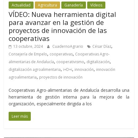
Actualidad
Agricultura
Ganadería
Vídeos
VÍDEO: Nueva herramienta digital
para avanzar en la gestión de
proyectos de innovación de las
cooperativas
,
13 octubre, 2024
CuadernoAgrario
César Díaz
,
,
Consejería de Empelo
cooperativas
Cooperativas Agro-
,
,
,
alimentarias de Andalucía
cooperativismo
digitalización
,
,
,
digitalización agroalimentaria
i+D+i
innovación
innovación
,
agroalimentaria
proyectos de innovación
Cooperativas Agro-alimentarias de Andalucía desarrolla una
herramienta de gestión interna para la mejora de la
organización, especialmente dirigida a los
Leer más