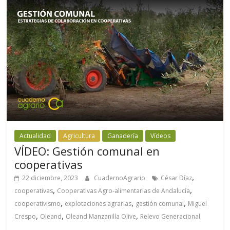
Actualidad
Agricultura
Ganadería
Vídeos
VÍDEO: Gestión comunal en
cooperativas
,
22 diciembre, 2023
CuadernoAgrario
César Díaz
,
,
cooperativas
Cooperativas Agro-alimentarias de Andalucía
,
,
,
cooperativismo
explotaciones agrarias
gestión comunal
Miguel
,
,
,
Crespo
Oleand
Oleand Manzanilla Olive
Relevo Generacional