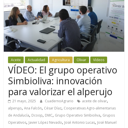
Aceite
Actualidad
Agricultura
Olivar
Vídeos
VÍDEO: El grupo operativo
Simbioliva: innovación
para valorizar el alperujo
,
21 mayo, 2025
CuadernoAgrario
aceite de olivar
,
,
,
alperujo
Ana Falcón
César Díaz
Cooperativas Agro-alimentarias
,
,
,
,
de Andalucía
Dcoop
DMC
Grupo Operativo Simbioliva
Grupos
,
,
,
Operativos
Javier López Nevado
José Antonio Lucas
José Manuel