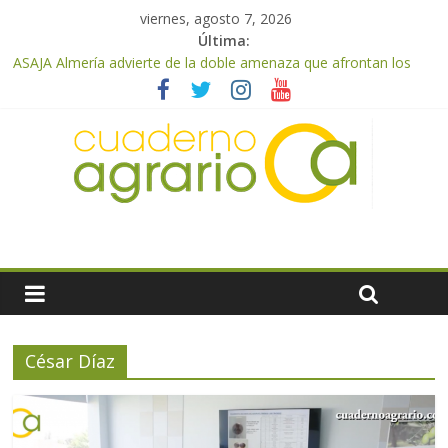
viernes, agosto 7, 2026
Última:
ASAJA Almería advierte de la doble amenaza que afrontan los
cítricos: la clorosis y la caída de los precios
ASAJA Almería: las primeras recolecciones de almendra
confirman una cosecha desigual marcada por las inclemencias
meteorológicas y la incertidumbre en los precios
El Ministerio de Agricultura, Pesca y Alimentación autoriza el
pago de 85 millones adicionales de ayudas de la PAC de
remanentes disponibles
VÍDEO: Promoción y difusión de los valores de los alimentos de
origen cooperativo en escuelas de hostelería
Cooperativas Agro-alimentarias de Andalucía celebra la
activación del mecanismo de regulación de oferta de aceite de
oliva para la próxima campaña
César Díaz