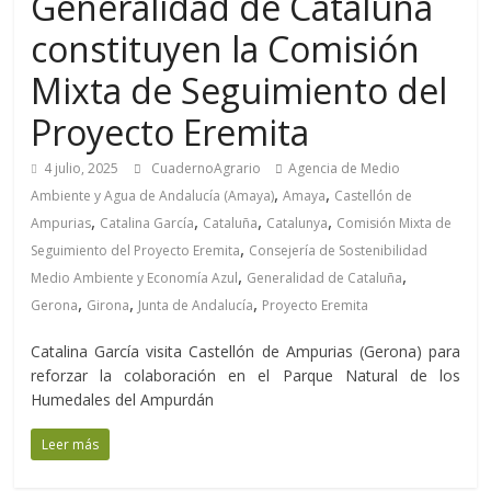
Generalidad de Cataluña
constituyen la Comisión
Mixta de Seguimiento del
Proyecto Eremita
4 julio, 2025
CuadernoAgrario
Agencia de Medio
,
,
Ambiente y Agua de Andalucía (Amaya)
Amaya
Castellón de
,
,
,
,
Ampurias
Catalina García
Cataluña
Catalunya
Comisión Mixta de
,
Seguimiento del Proyecto Eremita
Consejería de Sostenibilidad
,
,
Medio Ambiente y Economía Azul
Generalidad de Cataluña
,
,
,
Gerona
Girona
Junta de Andalucía
Proyecto Eremita
Catalina García visita Castellón de Ampurias (Gerona) para
reforzar la colaboración en el Parque Natural de los
Humedales del Ampurdán
Leer más