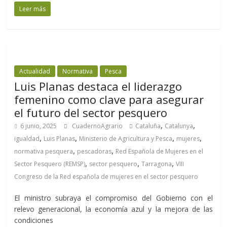
Leer más
Actualidad
Normativa
Pesca
Luis Planas destaca el liderazgo
femenino como clave para asegurar
el futuro del sector pesquero
,
,
6 junio, 2025
CuadernoAgrario
Cataluña
Catalunya
,
,
,
,
igualdad
Luis Planas
Ministerio de Agricultura y Pesca
mujeres
,
,
normativa pesquera
pescadoras
Red Española de Mujeres en el
,
,
,
Sector Pesquero (REMSP)
sector pesquero
Tarragona
VIII
Congreso de la Red española de mujeres en el sector pesquero
El ministro subraya el compromiso del Gobierno con el
relevo generacional, la economía azul y la mejora de las
condiciones