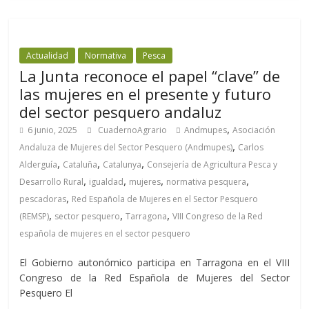
Actualidad
Normativa
Pesca
La Junta reconoce el papel “clave” de
las mujeres en el presente y futuro
del sector pesquero andaluz
,
6 junio, 2025
CuadernoAgrario
Andmupes
Asociación
,
Andaluza de Mujeres del Sector Pesquero (Andmupes)
Carlos
,
,
,
Alderguía
Cataluña
Catalunya
Consejería de Agricultura Pesca y
,
,
,
,
Desarrollo Rural
igualdad
mujeres
normativa pesquera
,
pescadoras
Red Española de Mujeres en el Sector Pesquero
,
,
,
(REMSP)
sector pesquero
Tarragona
VIII Congreso de la Red
española de mujeres en el sector pesquero
El Gobierno autonómico participa en Tarragona en el VIII
Congreso de la Red Española de Mujeres del Sector
Pesquero El