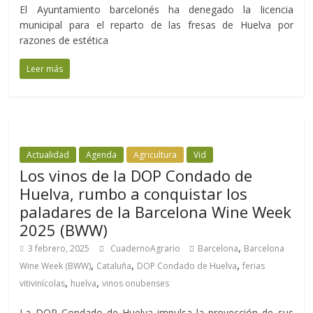
El Ayuntamiento barcelonés ha denegado la licencia
municipal para el reparto de las fresas de Huelva por
razones de estética
Leer más
Actualidad
Agenda
Agricultura
Vid
Los vinos de la DOP Condado de
Huelva, rumbo a conquistar los
paladares de la Barcelona Wine Week
2025 (BWW)
,
3 febrero, 2025
CuadernoAgrario
Barcelona
Barcelona
,
,
,
Wine Week (BWW)
Cataluña
DOP Condado de Huelva
ferias
,
,
vitivinícolas
huelva
vinos onubenses
La DOP Condado de Huelva impulsa la proyección de sus