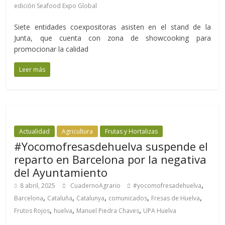
edición Seafood Expo Global
Siete entidades coexpositoras asisten en el stand de la
Junta, que cuenta con zona de showcooking para
promocionar la calidad
Leer más
Actualidad
Agricultura
Frutas y Hortalizas
#Yocomofresasdehuelva suspende el
reparto en Barcelona por la negativa
del Ayuntamiento
,
8 abril, 2025
CuadernoAgrario
#yocomofresadehuelva
,
,
,
,
,
Barcelona
Cataluña
Catalunya
comunicados
Fresas de Huelva
,
,
,
Frutos Rojos
huelva
Manuel Piedra Chaves
UPA Huelva