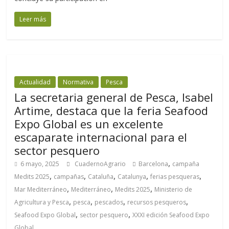
Leer más
Actualidad
Normativa
Pesca
La secretaria general de Pesca, Isabel
Artime, destaca que la feria Seafood
Expo Global es un excelente
escaparate internacional para el
sector pesquero
,
6 mayo, 2025
CuadernoAgrario
Barcelona
campaña
,
,
,
,
,
Medits 2025
campañas
Cataluña
Catalunya
ferias pesqueras
,
,
,
Mar Mediterráneo
Mediterráneo
Medits 2025
Ministerio de
,
,
,
,
Agricultura y Pesca
pesca
pescados
recursos pesqueros
,
,
Seafood Expo Global
sector pesquero
XXXI edición Seafood Expo
Global