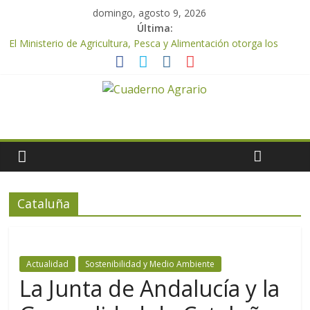
domingo, agosto 9, 2026
Última:
El Ministerio de Agricultura, Pesca y Alimentación otorga los
premios Alimentos de España a los mejores quesos 2026
UPA Granada advierte de una vendimia marcada por el
desplome de la demanda, que obligará a muchos viticultores a
dejar la uva en el campo
El Ministerio de Agricultura, Pesca y Alimentación impulsa un
nuevo protocolo de certificación del ibérico para reforzar la
seguridad y la transparencia del sector
ASAJA Almería: las primeras recolecciones de almendra
confirman una cosecha desigual marcada por las inclemencias
meteorológicas y la incertidumbre en los precios
Cataluña
El Ministerio de Agricultura, Pesca y Alimentación autoriza el
pago de 85 millones adicionales de ayudas de la PAC de
remanentes disponibles
Actualidad
Sostenibilidad y Medio Ambiente
La Junta de Andalucía y la