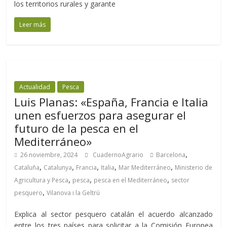
los territorios rurales y garante
Leer más
Actualidad
Pesca
Luis Planas: «España, Francia e Italia
unen esfuerzos para asegurar el
futuro de la pesca en el
Mediterráneo»
,
26 noviembre, 2024
CuadernoAgrario
Barcelona
,
,
,
,
,
Cataluña
Catalunya
Francia
Italia
Mar Mediterráneo
Ministerio de
,
,
,
Agricultura y Pesca
pesca
pesca en el Mediterráneo
sector
,
pesquero
Vilanova i la Geltrú
Explica al sector pesquero catalán el acuerdo alcanzado
entre los tres países para solicitar a la Comisión Europea