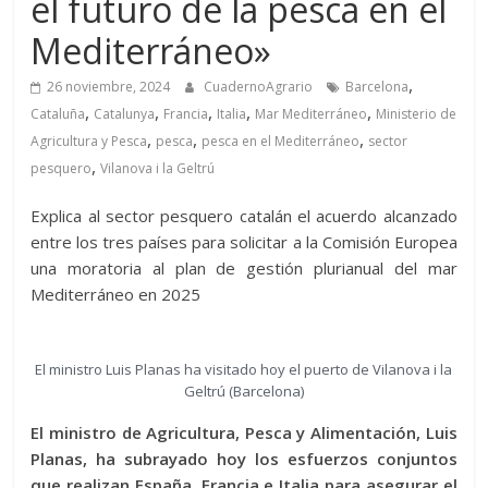
el futuro de la pesca en el
Mediterráneo»
,
26 noviembre, 2024
CuadernoAgrario
Barcelona
,
,
,
,
,
Cataluña
Catalunya
Francia
Italia
Mar Mediterráneo
Ministerio de
,
,
,
Agricultura y Pesca
pesca
pesca en el Mediterráneo
sector
,
pesquero
Vilanova i la Geltrú
Explica al sector pesquero catalán el acuerdo alcanzado
entre los tres países para solicitar a la Comisión Europea
una moratoria al plan de gestión plurianual del mar
Mediterráneo en 2025
El ministro Luis Planas ha visitado hoy el puerto de Vilanova i la
Geltrú (Barcelona)
El ministro de Agricultura, Pesca y Alimentación, Luis
Planas, ha subrayado hoy los esfuerzos conjuntos
que realizan España, Francia e Italia para asegurar el