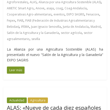
,
,
,
Agroforestales
ALAS
Alianza por una Agricultura Sostenible (ALAS)
,
,
,
,
,
AMETIC Smart Agro
Anove
asaja
coag
Coag-Andalucía
,
,
,
,
Cooperativas Agro-alimentarias
eventos
EXPO SAGRIS
Fenacore
,
,
Fepex
FIAB
FIAB (Federación de Industrias Agroalimentarias y
,
,
,
,
,
Bebidas)
IFEMA
Juan Ignacio Senovilla
Junta de Andalucía
Madrid
,
,
Salón de la Agricultura y la Ganadería
sector agrícola
sector
,
agroalimentario
sevilla
La Alianza por una Agricultura Sostenible (ALAS) ha
presentado el nuevo “Salón de la Agricultura y la Ganadería”
EXPO SAGRIS
Leer más
Actualidad
Agricultura
ALAS: «Nueve de cada diez españoles