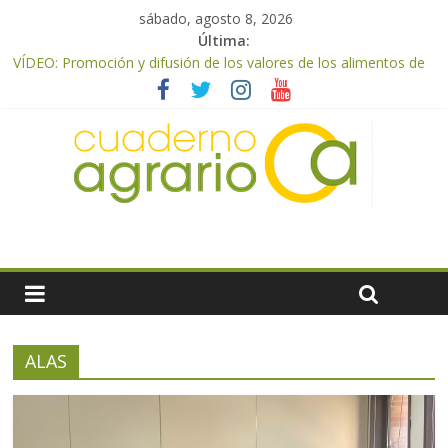
sábado, agosto 8, 2026
Última:
VÍDEO: Promoción y difusión de los valores de los alimentos de
origen cooperativo en escuelas de hostelería
UPA Granada advierte de una vendimia marcada por el
desplome de la demanda, que obligará a muchos viticultores a
dejar la uva en el campo
El Ministerio de Agricultura, Pesca y Alimentación impulsa un
nuevo protocolo de certificación del ibérico para reforzar la
seguridad y la transparencia del sector
ASAJA Almería: las primeras recolecciones de almendra
confirman una cosecha desigual marcada por las inclemencias
meteorológicas y la incertidumbre en los precios
El Ministerio de Agricultura, Pesca y Alimentación autoriza el
pago de 85 millones adicionales de ayudas de la PAC de
remanentes disponibles
ALAS