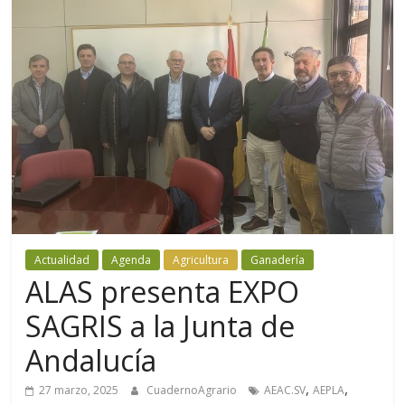
Actualidad
Agenda
Agricultura
Ganadería
ALAS presenta EXPO
SAGRIS a la Junta de
Andalucía
,
,
27 marzo, 2025
CuadernoAgrario
AEAC.SV
AEPLA