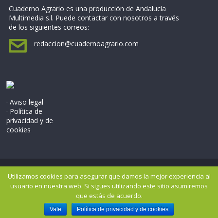
Cuaderno Agrario es una producción de Andalucía
Multimedia s.l. Puede contactar con nosotros a través
de los siguientes correos:
redaccion@cuadernoagrario.com
· Aviso legal
· Política de
privacidad y de
cookies
Copyright © 2026
Cuaderno Agrario
. Todos los derechos
Utilizamos cookies para asegurar que damos la mejor experiencia al
reservados..
usuario en nuestra web. Si sigues utilizando este sitio asumiremos
Tema: ColorMag por
ThemeGrill
. Potenciado por
WordPress
.
que estás de acuerdo.
Vale
Política de privacidad y de cookies