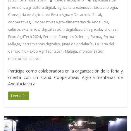
25 noviembre, 2024
CuadernoAgrario
agricultura de
,
,
,
,
precisión
agricultura digital
agricultura extensiva
biotecnología
,
Consejería de Agricultura Pesca Agua y Desarrollo Rural
,
,
cooperativas
Cooperativas Agro-alimentarias de Andalucía
,
,
,
,
cultivos extensivos
digitalización
digitalización agrícola
drones
,
,
,
,
Expo AgriTech 2024
Feria del Campo 4.0
ferias
Fycma
Fycma-
,
,
,
Málaga
herramientas digitales
Junta de Andalucía
La Feria del
,
,
,
Campo 4.0 – Expo AgriTech 2024
Málaga
monitorización
monitorizar cultivos
Participa como colaboradora en la organización de la feria y
cuenta con un stand Cooperativas Agro-alimentarias de
Andalucía va a
Leer más