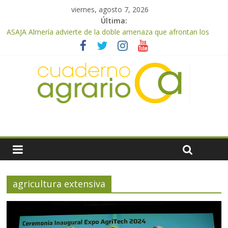
viernes, agosto 7, 2026
Última:
ASAJA Almería advierte de la doble amenaza que afrontan los
cítricos: la clorosis y la caída de los precios
ASAJA Almería: las primeras recolecciones de almendra
confirman una cosecha desigual marcada por las inclemencias
meteorológicas y la incertidumbre en los precios
El Ministerio de Agricultura, Pesca y Alimentación autoriza el
pago de 85 millones adicionales de ayudas de la PAC de
remanentes disponibles
VÍDEO: Promoción y difusión de los valores de los alimentos de
origen cooperativo en escuelas de hostelería
Cooperativas Agro-alimentarias de Andalucía celebra la
activación del mecanismo de regulación de oferta de aceite de
oliva para la próxima campaña
agricultura extensiva