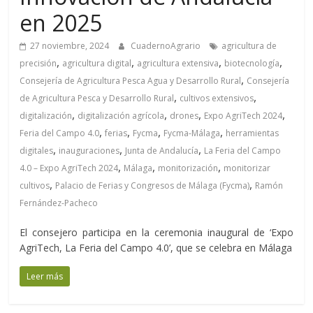
en 2025
27 noviembre, 2024
CuadernoAgrario
agricultura de
,
,
,
,
precisión
agricultura digital
agricultura extensiva
biotecnología
,
Consejería de Agricultura Pesca Agua y Desarrollo Rural
Consejería
,
,
de Agricultura Pesca y Desarrollo Rural
cultivos extensivos
,
,
,
,
digitalización
digitalización agrícola
drones
Expo AgriTech 2024
,
,
,
,
Feria del Campo 4.0
ferias
Fycma
Fycma-Málaga
herramientas
,
,
,
digitales
inauguraciones
Junta de Andalucía
La Feria del Campo
,
,
,
4.0 – Expo AgriTech 2024
Málaga
monitorización
monitorizar
,
,
cultivos
Palacio de Ferias y Congresos de Málaga (Fycma)
Ramón
Fernández-Pacheco
El consejero participa en la ceremonia inaugural de ‘Expo
AgriTech, La Feria del Campo 4.0’, que se celebra en Málaga
Leer más