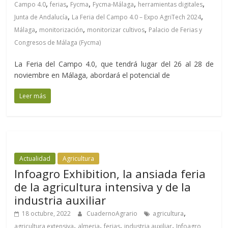
,
,
,
,
,
Campo 4.0
ferias
Fycma
Fycma-Málaga
herramientas digitales
,
,
Junta de Andalucía
La Feria del Campo 4.0 – Expo AgriTech 2024
,
,
,
Málaga
monitorización
monitorizar cultivos
Palacio de Ferias y
Congresos de Málaga (Fycma)
La Feria del Campo 4.0, que tendrá lugar del 26 al 28 de
noviembre en Málaga, abordará el potencial de
Leer más
Actualidad
Agricultura
Infoagro Exhibition, la ansiada feria
de la agricultura intensiva y de la
industria auxiliar
,
18 octubre, 2022
CuadernoAgrario
agricultura
,
,
,
,
agricultura extensiva
almeria
ferias
industria auxiliar
Infoagro