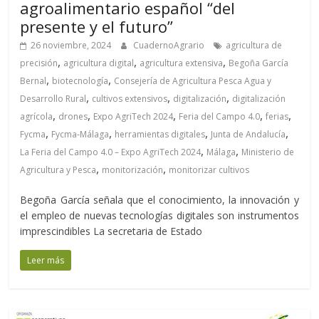
agroalimentario español “del
presente y el futuro”
26 noviembre, 2024
CuadernoAgrario
agricultura de
,
,
,
precisión
agricultura digital
agricultura extensiva
Begoña García
,
,
Bernal
biotecnología
Consejería de Agricultura Pesca Agua y
,
,
,
Desarrollo Rural
cultivos extensivos
digitalización
digitalización
,
,
,
,
,
agrícola
drones
Expo AgriTech 2024
Feria del Campo 4.0
ferias
,
,
,
,
Fycma
Fycma-Málaga
herramientas digitales
Junta de Andalucía
,
,
La Feria del Campo 4.0 – Expo AgriTech 2024
Málaga
Ministerio de
,
,
Agricultura y Pesca
monitorización
monitorizar cultivos
Begoña García señala que el conocimiento, la innovación y
el empleo de nuevas tecnologías digitales son instrumentos
imprescindibles La secretaria de Estado
Leer más