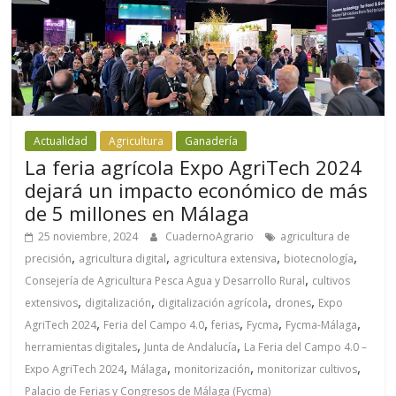
Actualidad
Agricultura
Ganadería
La feria agrícola Expo AgriTech 2024
dejará un impacto económico de más
de 5 millones en Málaga
25 noviembre, 2024
CuadernoAgrario
agricultura de
,
,
,
,
precisión
agricultura digital
agricultura extensiva
biotecnología
,
Consejería de Agricultura Pesca Agua y Desarrollo Rural
cultivos
,
,
,
,
extensivos
digitalización
digitalización agrícola
drones
Expo
,
,
,
,
,
AgriTech 2024
Feria del Campo 4.0
ferias
Fycma
Fycma-Málaga
,
,
herramientas digitales
Junta de Andalucía
La Feria del Campo 4.0 –
,
,
,
,
Expo AgriTech 2024
Málaga
monitorización
monitorizar cultivos
Palacio de Ferias y Congresos de Málaga (Fycma)