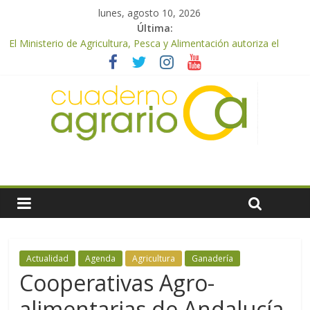
lunes, agosto 10, 2026
Última:
El Ministerio de Agricultura, Pesca y Alimentación autoriza el
pago de 85 millones adicionales de ayudas de la PAC de
remanentes disponibles
El Ministerio de Agricultura, Pesca y Alimentación otorga los
premios Alimentos de España a los mejores quesos 2026
UPA Granada advierte de una vendimia marcada por el
desplome de la demanda, que obligará a muchos viticultores a
dejar la uva en el campo
El Ministerio de Agricultura, Pesca y Alimentación impulsa un
nuevo protocolo de certificación del ibérico para reforzar la
seguridad y la transparencia del sector
ASAJA Almería: las primeras recolecciones de almendra
confirman una cosecha desigual marcada por las inclemencias
meteorológicas y la incertidumbre en los precios
Actualidad
Agenda
Agricultura
Ganadería
Cooperativas Agro-
alimentarias de Andalucía