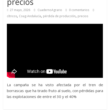
precios
27 mayo, 2026
CuadernoAgrario
0 comentarios
,
,
,
cítricos
Coag-Andalucía
pérdida de producción
precios
La campaña se ha visto afectada por el tren de
borrascas que ha tirado fruto al suelo, con pérdidas para
las explotaciones de entre el 30 y el 40%