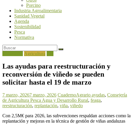
Porcino
Industria Agroalimentaria
Sanidad Vegetal
Agenda
Sostenibilidad
Pesca
Normativa
Actualidad
Agricultura
Vid
Las ayudas para reestructuración y
reconversión de viñedo se pueden
solicitar hasta el 19 de marzo
7 marzo, 2026
7 marzo, 2026
CuadernoAgrario
ayudas
,
Consejería
de Agricultura Pesca Agua y Desarrollo Rural
,
feaga
,
reestructuración
,
replantación
,
viña
,
viñedo
Con 2,5M€ para 2026, las subvenciones respaldan acciones como la
replantación y mejoras en la técnica de gestión de viñas andaluzas