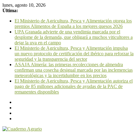
lunes, agosto 10, 2026
Última:
El Ministerio de Agricultura, Pesca y Alimentación otorga los
premios Alimentos de España a los mejores quesos 2026
UPA Granada advierte de una vendimia marcada por el
desplome de la demanda, que obligará a muchos viticultores a
dejar la uva en el campo
El Ministerio de Agricultura, Pesca y Alimentación impulsa
un nuevo protocolo de certificación del ibérico para reforzar la
seguridad y la transparencia del sector
ASAJA Almería: las primeras recolecciones de almendra
confirman una cosecha desigual marcada por las inclemencias
meteorológicas y la incertidumbre en los precios
El Ministerio de Agricultura, Pesca y Alimentación autoriza el
pago de 85 millones adicionales de ayudas de la PAC de
remanentes disponibles