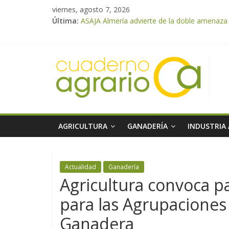
viernes, agosto 7, 2026
Última:
ASAJA Almería advierte de la doble amenaza qu
ASAJA Almería: las primeras recolecciones d
El Ministerio de Agricultura, Pesca y Alimen
VÍDEO: Promoción y difusión de los valores 
Cooperativas Agro-alimentarias de Andalucía
AGRICULTURA
GANADERÍA
INDUSTRIA
Actualidad
Ganadería
Agricultura convoca p
para las Agrupaciones
Ganadera