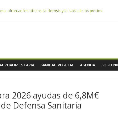
e afrontan los cítricos: la clorosis y la caída de los precios
e almendra confirman una cosecha desigual marcada por las inclemenc
tación autoriza el pago de 85 millones adicionales de ayudas de la P
de los alimentos de origen cooperativo en escuelas de hostelería
 celebra la activación del mecanismo de regulación de oferta de acei
 AGROALIMENTARIA
SANIDAD VEGETAL
AGENDA
SOSTENI
ara 2026 ayudas de 6,8M€
 de Defensa Sanitaria