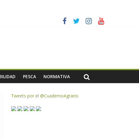
ias meteorológicas y la incertidumbre en los precios
AC de remanentes disponibles
te de oliva para la próxima campaña
BILIDAD
PESCA
NORMATIVA
Tweets por el @CuadernoAgrario.