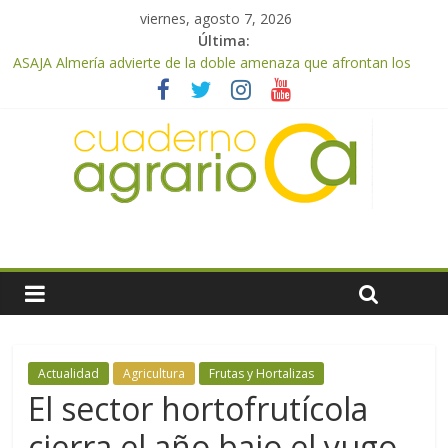
viernes, agosto 7, 2026
Última:
ASAJA Almería advierte de la doble amenaza que afrontan los
cítricos: la clorosis y la caída de los precios
ASAJA Almería: las primeras recolecciones de almendra
confirman una cosecha desigual marcada por las inclemencias
meteorológicas y la incertidumbre en los precios
El Ministerio de Agricultura, Pesca y Alimentación autoriza el
pago de 85 millones adicionales de ayudas de la PAC de
remanentes disponibles
VÍDEO: Promoción y difusión de los valores de los alimentos de
origen cooperativo en escuelas de hostelería
Cooperativas Agro-alimentarias de Andalucía celebra la
activación del mecanismo de regulación de oferta de aceite de
oliva para la próxima campaña
Actualidad
Agricultura
Frutas y Hortalizas
El sector hortofrutícola
cierra el año bajo el yugo