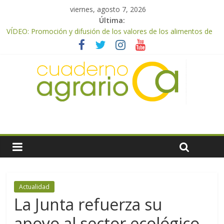
viernes, agosto 7, 2026
Última:
VÍDEO: Promoción y difusión de los valores de los alimentos de
origen cooperativo en escuelas de hostelería
UPA Granada advierte de una vendimia marcada por el
desplome de la demanda, que obligará a muchos viticultores a
dejar la uva en el campo
El Ministerio de Agricultura, Pesca y Alimentación impulsa un
nuevo protocolo de certificación del ibérico para reforzar la
seguridad y la transparencia del sector
ASAJA Almería: las primeras recolecciones de almendra
confirman una cosecha desigual marcada por las inclemencias
meteorológicas y la incertidumbre en los precios
El Ministerio de Agricultura, Pesca y Alimentación autoriza el
pago de 85 millones adicionales de ayudas de la PAC de
remanentes disponibles
Actualidad
La Junta refuerza su
apoyo al sector ecológico