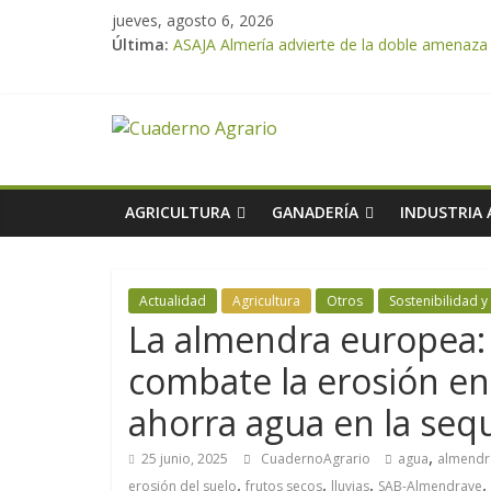
jueves, agosto 6, 2026
Última:
ASAJA Almería advierte de la doble amenaza qu
ASAJA Almería: las primeras recolecciones d
El Ministerio de Agricultura, Pesca y Alimen
VÍDEO: Promoción y difusión de los valores 
Cooperativas Agro-alimentarias de Andalucía
AGRICULTURA
GANADERÍA
INDUSTRIA
Actualidad
Agricultura
Otros
Sostenibilidad 
La almendra europea: 
combate la erosión en l
ahorra agua en la seq
,
25 junio, 2025
CuadernoAgrario
agua
almendr
,
,
,
,
erosión del suelo
frutos secos
lluvias
SAB-Almendrave