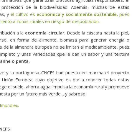
normativas que garantizan prácticas agrícolas responsables, el
a protección de la biodiversidad. Además, muchas de estas
cas, y
el cultivo es
económica y socialmente sostenible,
pues
iento a zonas rurales en riesgo de despoblación.
ribución a la
economía circular.
Desde la cáscara hasta la piel,
arse, en forma de alimento, biomasa para generar energía o
os de la almendra europea no se limitan al medioambiente, pues
completo y unas variedades que le dan un sabor y una textura
ranne o penta.
ave y la portuguesa CNCFS han puesto en marcha el proyecto
a Unión Europea, cuyo objetivo es dar a conocer todas estas
ege el suelo, ahorra agua, impulsa la economía rural y promueve
uesta por un futuro más verde… y sabroso.
almond.eu
.
CNCFS