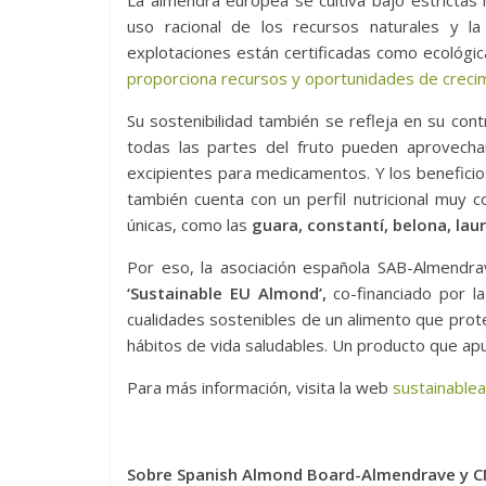
La almendra europea se cultiva bajo estrictas 
uso racional de los recursos naturales y l
explotaciones están certificadas como ecológi
proporciona recursos y oportunidades de crecim
Su sostenibilidad también se refleja en su cont
todas las partes del fruto pueden aprovech
excipientes para medicamentos. Y los benefici
también cuenta con un perfil nutricional muy 
únicas, como las
guara, constantí, belona, lau
Por eso, la asociación española SAB-Almendr
‘Sustainable EU Almond’,
co-financiado por l
cualidades sostenibles de un alimento que prot
hábitos de vida saludables. Un producto que ap
Para más información, visita la web
sustainable
Sobre Spanish Almond Board-Almendrave y 