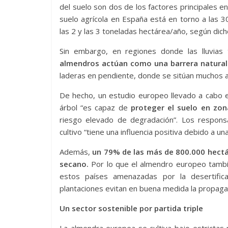
del suelo son dos de los factores principales e
suelo agrícola en España está en torno a las 
las 2 y las 3 toneladas hectárea/año, según dich
Sin embargo, en regiones donde las lluvias
almendros actúan como una barrera natural
laderas en pendiente, donde se sitúan muchos 
De hecho, un estudio europeo llevado a cabo e
árbol “es capaz de
proteger el suelo en zon
riesgo elevado de degradación”. Los respon
cultivo “tiene una influencia positiva debido a u
Además,
un 79% de las más de 800.000 hectá
secano.
Por lo que el almendro europeo tambi
estos países amenazadas por la desertific
plantaciones evitan en buena medida la propagac
Un sector sostenible por partida triple