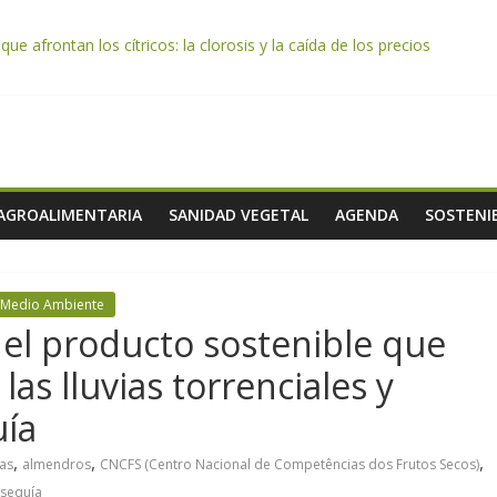
e afrontan los cítricos: la clorosis y la caída de los precios
e almendra confirman una cosecha desigual marcada por las inclemenc
tación autoriza el pago de 85 millones adicionales de ayudas de la P
de los alimentos de origen cooperativo en escuelas de hostelería
 celebra la activación del mecanismo de regulación de oferta de acei
 AGROALIMENTARIA
SANIDAD VEGETAL
AGENDA
SOSTENIB
y Medio Ambiente
el producto sostenible que
as lluvias torrenciales y
uía
,
,
,
as
almendros
CNCFS (Centro Nacional de Competências dos Frutos Secos)
sequía