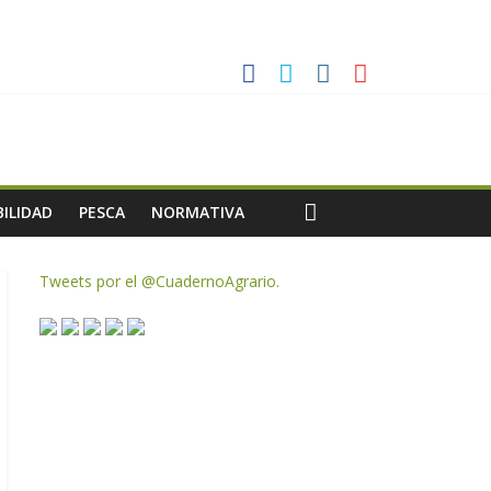
ias meteorológicas y la incertidumbre en los precios
AC de remanentes disponibles
te de oliva para la próxima campaña
ILIDAD
PESCA
NORMATIVA
Tweets por el @CuadernoAgrario.