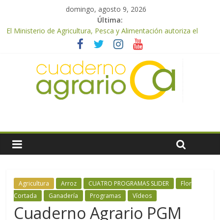
domingo, agosto 9, 2026
Última:
El Ministerio de Agricultura, Pesca y Alimentación autoriza el
pago de 85 millones adicionales de ayudas de la PAC de
remanentes disponibles
El Ministerio de Agricultura, Pesca y Alimentación otorga los
premios Alimentos de España a los mejores quesos 2026
UPA Granada advierte de una vendimia marcada por el
desplome de la demanda, que obligará a muchos viticultores a
dejar la uva en el campo
El Ministerio de Agricultura, Pesca y Alimentación impulsa un
nuevo protocolo de certificación del ibérico para reforzar la
seguridad y la transparencia del sector
ASAJA Almería: las primeras recolecciones de almendra
confirman una cosecha desigual marcada por las inclemencias
meteorológicas y la incertidumbre en los precios
Agricultura
Arroz
CUATRO PROGRAMAS SLIDER
Flor
Cortada
Ganadería
Programas
Vídeos
Cuaderno Agrario PGM