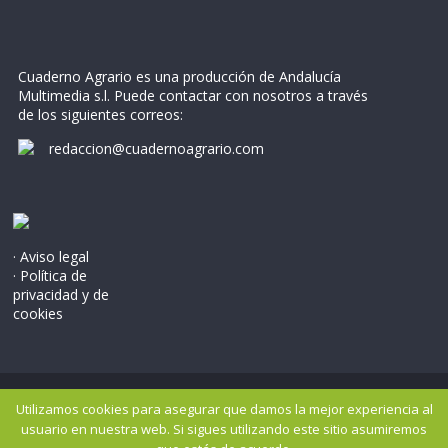
Cuaderno Agrario es una producción de Andalucía
Multimedia s.l. Puede contactar con nosotros a través
de los siguientes correos:
redaccion@cuadernoagrario.com
· Aviso legal
· Política de
privacidad y de
cookies
Copyright © 2026
Cuaderno Agrario
. Todos los derechos
Utilizamos cookies para asegurar que damos la mejor experiencia al
reservados..
usuario en nuestra web. Si sigues utilizando este sitio asumiremos
Tema: ColorMag por
ThemeGrill
. Potenciado por
WordPress
.