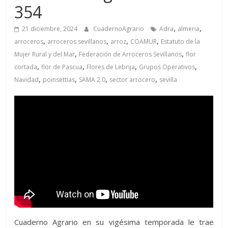
354
,
,
21 diciembre, 2024
CuadernoAgrario
Adra
almeria
,
,
,
,
arroceros
arroceros sevillanos
arroz
COAMUR
Estatuto de la
,
,
Mujer Rural y del Mar
Federación de Arroceros Sevillanos
flor
,
,
,
,
cortada
flor de Pascua
Flores de Lebrija
Grupos Operativos
,
,
,
,
Navidad
poinsettias
SAMA 2.0
sector arrocero
sevilla
Cuaderno Agrario en su vigésima temporada le trae