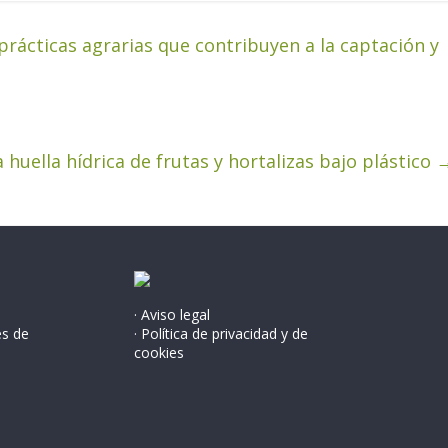
prácticas agrarias que contribuyen a la captación y
a huella hídrica de frutas y hortalizas bajo plástico
· Aviso legal
és de
· Política de privacidad y de
cookies