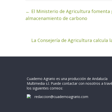
←
El Ministerio de Agricultura fomenta 
almacenamiento de carbono
La Consejería de Agricultura calcula l
Cuaderno Agrario es una producción de Andalucía
Multimedia s.l. Puede contactar con nosotros a trav
los siguientes correos:
redaccion@cuadernoagrario.com