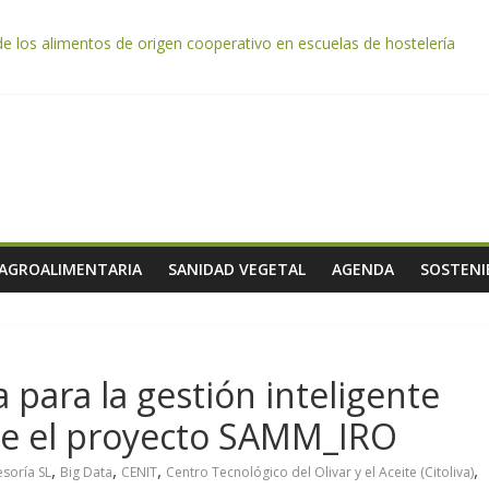
de los alimentos de origen cooperativo en escuelas de hostelería
da por el desplome de la demanda, que obligará a muchos viticultor
ación impulsa un nuevo protocolo de certificación del ibérico para refo
e almendra confirman una cosecha desigual marcada por las inclemenc
tación autoriza el pago de 85 millones adicionales de ayudas de la P
 AGROALIMENTARIA
SANIDAD VEGETAL
AGENDA
SOSTENI
 para la gestión inteligente
ace el proyecto SAMM_IRO
,
,
,
,
soría SL
Big Data
CENIT
Centro Tecnológico del Olivar y el Aceite (Citoliva)