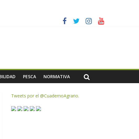
es a dejar la uva en el campo
rzar la seguridad y la transparencia del sector
ias meteorológicas y la incertidumbre en los precios
AC de remanentes disponibles
BILIDAD
PESCA
NORMATIVA
Tweets por el @CuadernoAgrario.