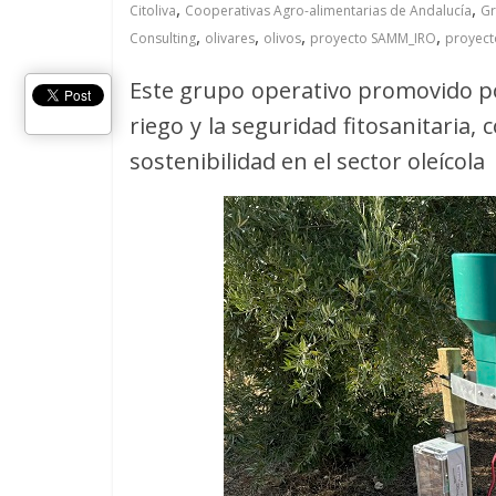
,
,
Citoliva
Cooperativas Agro-alimentarias de Andalucía
Gr
,
,
,
,
Consulting
olivares
olivos
proyecto SAMM_IRO
proyect
Este grupo operativo promovido po
riego y la seguridad fitosanitaria
sostenibilidad en el sector oleícola