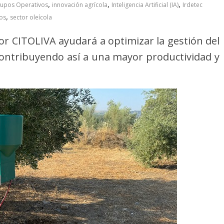
,
,
,
upos Operativos
innovación agrícola
Inteligencia Artificial (IA)
Irdetec
,
os
sector oleícola
r CITOLIVA ayudará a optimizar la gestión del
, contribuyendo así a una mayor productividad y