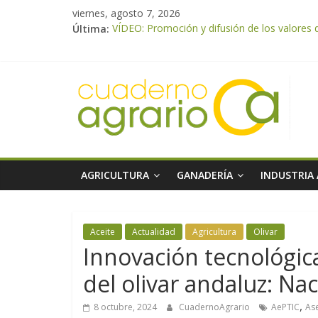
viernes, agosto 7, 2026
Última:
VÍDEO: Promoción y difusión de los valores 
UPA Granada advierte de una vendimia marca
El Ministerio de Agricultura, Pesca y Aliment
ASAJA Almería: las primeras recolecciones d
El Ministerio de Agricultura, Pesca y Alimen
AGRICULTURA
GANADERÍA
INDUSTRIA
Aceite
Actualidad
Agricultura
Olivar
Innovación tecnológica
del olivar andaluz: N
,
8 octubre, 2024
CuadernoAgrario
AePTIC
Ase