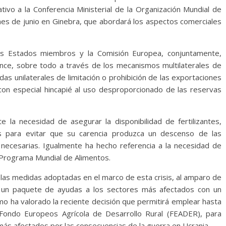
ivo a la Conferencia Ministerial de la Organización Mundial de
es de junio en Ginebra, que abordará los aspectos comerciales
los Estados miembros y la Comisión Europea, conjuntamente,
nce, sobre todo a través de los mecanismos multilaterales de
s unilaterales de limitación o prohibición de las exportaciones
con especial hincapié al uso desproporcionado de las reservas
e la necesidad de asegurar la disponibilidad de fertilizantes,
as para evitar que su carencia produzca un descenso de las
ecesarias. Igualmente ha hecho referencia a la necesidad de
l Programa Mundial de Alimentos.
 las medidas adoptadas en el marco de esta crisis, al amparo de
ña un paquete de ayudas a los sectores más afectados con un
o ha valorado la reciente decisión que permitirá emplear hasta
ondo Europeos Agrícola de Desarrollo Rural (FEADER), para
ás afectados por las consecuencias de la guerra en Ucrania.