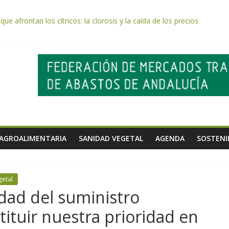
e afrontan los cítricos: la clorosis y la caída de los precios
e almendra confirman una cosecha desigual marcada por las inclemenc
tación autoriza el pago de 85 millones adicionales de ayudas de la P
de los alimentos de origen cooperativo en escuelas de hostelería
 celebra la activación del mecanismo de regulación de oferta de acei
 AGROALIMENTARIA
SANIDAD VEGETAL
AGENDA
SOSTENI
getal
idad del suministro
ituir nuestra prioridad en