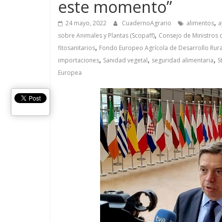
este momento”
,
24 mayo, 2022
CuadernoAgrario
alimentos
a
,
sobre Animales y Plantas (Scopaff)
Consejo de Ministros d
,
fitosanitarios
Fondo Europeo Agrícola de Desarrollo Rura
,
,
,
importaciones
Sanidad vegetal
seguridad alimentaria
S
Europea