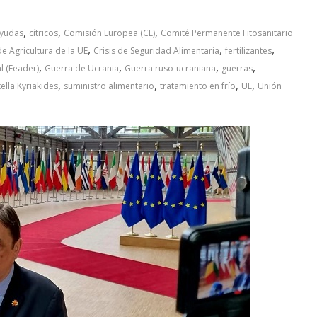
,
,
,
yudas
cítricos
Comisión Europea (CE)
Comité Permanente Fitosanitario
,
,
,
e Agricultura de la UE
Crisis de Seguridad Alimentaria
fertilizantes
,
,
,
,
l (Feader)
Guerra de Ucrania
Guerra ruso-ucraniana
guerras
,
,
,
,
tella Kyriakides
suministro alimentario
tratamiento en frío
UE
Unión