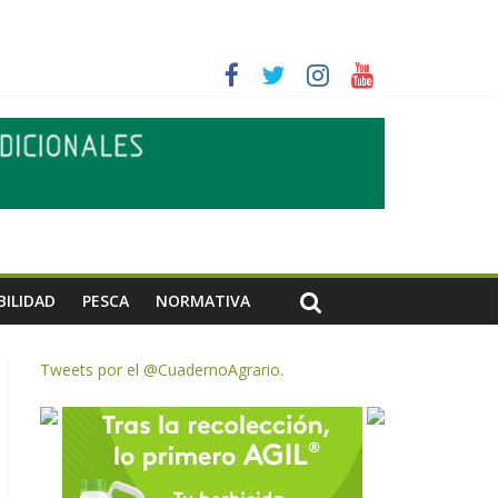
ias meteorológicas y la incertidumbre en los precios
AC de remanentes disponibles
te de oliva para la próxima campaña
BILIDAD
PESCA
NORMATIVA
Tweets por el @CuadernoAgrario.